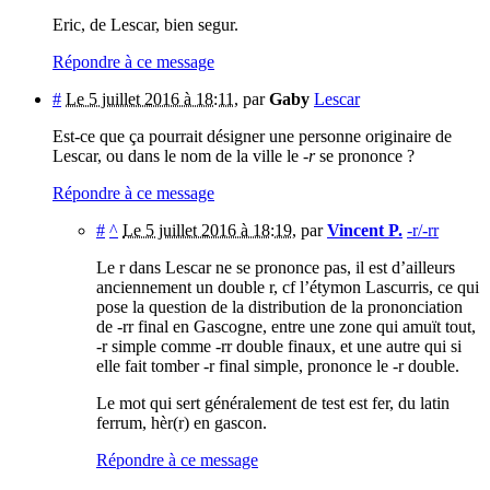
Eric, de Lescar, bien segur.
Répondre à ce message
#
Le 5 juillet 2016 à 18:11
,
par
Gaby
Lescar
Est-ce que ça pourrait désigner une personne originaire de
Lescar, ou dans le nom de la ville le
-r
se prononce ?
Répondre à ce message
#
^
Le 5 juillet 2016 à 18:19
,
par
Vincent P.
-r/-rr
Le r dans Lescar ne se prononce pas, il est d’ailleurs
anciennement un double r, cf l’étymon Lascurris, ce qui
pose la question de la distribution de la prononciation
de -rr final en Gascogne, entre une zone qui amuït tout,
-r simple comme -rr double finaux, et une autre qui si
elle fait tomber -r final simple, prononce le -r double.
Le mot qui sert généralement de test est fer, du latin
ferrum, hèr(r) en gascon.
Répondre à ce message