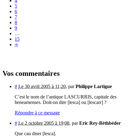
4
5
6
7
8
9
…
15
∞
Vos commentaires
#
Le 30 avril 2005 à 11:20
,
par
Philippe Lartigue
C’est le nom de l’antique LASCURRIS, capitale des
benearnenses. Doit-on dire [lesca] ou [lescarr] ?
Répondre à ce message
#
Le 2 octobre 2005 à 19:08
,
par
Eric Rey-Bèthbéder
Que cau diser [lesca].