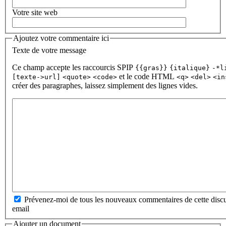
Votre site web
Ajoutez votre commentaire ici
Texte de votre message
Ce champ accepte les raccourcis SPIP
{{gras}}
{italique}
-*l
et le code HTML
[texte->url]
<quote>
<code>
<q>
<del>
<in
créer des paragraphes, laissez simplement des lignes vides.
Prévenez-moi de tous les nouveaux commentaires de cette discu
email
Ajouter un document