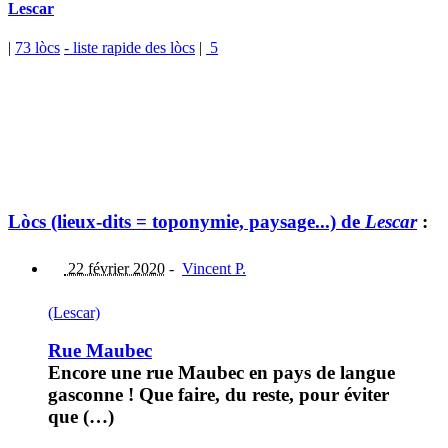
Lescar
|
73 lòcs
- liste rapide des lòcs
|
5
Lòcs (lieux-dits = toponymie, paysage...) de
Lescar
:
22 février 2020
-
Vincent P.
(Lescar)
Rue Maubec
Encore une rue Maubec en pays de langue
gasconne ! Que faire, du reste, pour éviter
que (…)