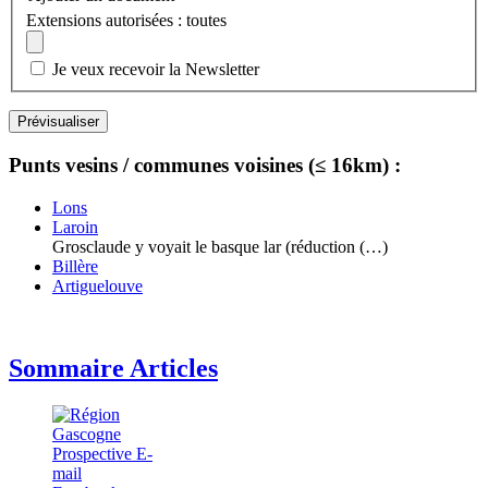
Extensions autorisées : toutes
Je veux recevoir la Newsletter
Punts vesins / communes voisines (≤ 16km) :
Lons
Laroin
Grosclaude y voyait le basque lar (réduction (…)
Billère
Artiguelouve
Sommaire Articles