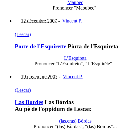
Maubec
Prononcer "Maoubec".
12 décembre 2007
-
Vincent P.
(Lescar)
Porte de l’Esquirette
Pòrta de l'Esquireta
L’Esquireta
Prononcer "L’Esquiréto", "L’Esquiréte"...
19 novembre 2007
-
Vincent P.
(Lescar)
Las Bordes
Las Bòrdas
Au pè de l'oppidum de Lescar.
(las,eras) Bòrdas
Prononcer "(las) Bòrdas", "(las) Bòrdos"...