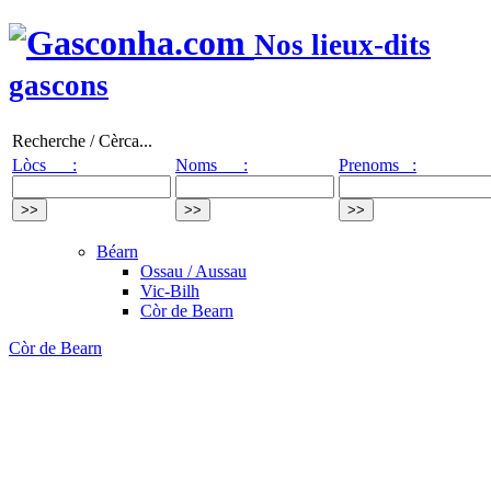
Nos lieux-dits
gascons
Recherche / Cèrca...
Lòcs :
Noms :
Prenoms :
Béarn
Ossau / Aussau
Vic-Bilh
Còr de Bearn
Còr de Bearn