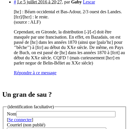
#
Le 5 juillet 2016 à 20:27
,
par
Gaby
Lescar
[hɛ] : Béarn occidental et Bas-Adour, 2/3 ouest des Landes.
[fɛr]/[hɛr] : le reste.
(source : ALF)
Cependant, en Gironde, la distribution [-]/[-r] doit être
masquée par une francisation. En effet, en Bazadais, on est
passé de [hɛ] dans les années 1870 (ainsi que [palə’hɛ] pour
’’bêche’’) à [fɛr] au début du XXe siècle. De même, en Pays
de Buch, on est passé de [hɛ] dans les années 1870 à [fɛrt] au
début du XXe siècle. CQFD ! (mais curieusement [hɛr] en
parler negue de Belin-Béliet au XXe siècle)
Répondre à ce message
Un gran de sau ?
(identification facultative)
Nom
[
Se connecter
]
Courriel (non publié)