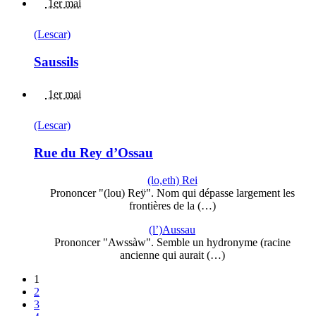
1er mai
(Lescar)
Saussils
1er mai
(Lescar)
Rue du Rey d’Ossau
(lo,eth) Rei
Prononcer "(lou) Reÿ". Nom qui dépasse largement les
frontières de la (…)
(l’)Aussau
Prononcer "Awssàw". Semble un hydronyme (racine
ancienne qui aurait (…)
1
2
3