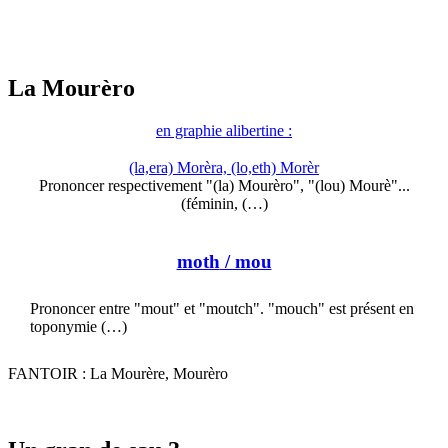
La Mourèro
en graphie alibertine :
(la,era) Morèra, (lo,eth) Morèr
Prononcer respectivement "(la) Mourèro", "(lou) Mourè"...
(féminin, (…)
moth
/ mou
Prononcer entre "mout" et "moutch". "mouch" est présent en
toponymie (…)
FANTOIR : La Mourère, Mourèro