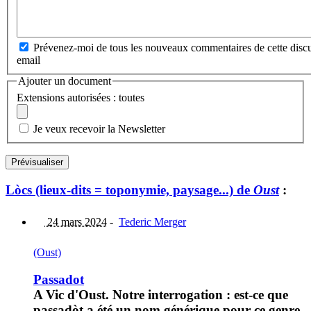
Prévenez-moi de tous les nouveaux commentaires de cette discu
email
Ajouter un document
Extensions autorisées : toutes
Je veux recevoir la Newsletter
Lòcs (lieux-dits = toponymie, paysage...) de
Oust
:
24 mars 2024
-
Tederic Merger
(Oust)
Passadot
A Vic d'Oust. Notre interrogation : est-ce que
passadòt a été un nom générique pour ce genre