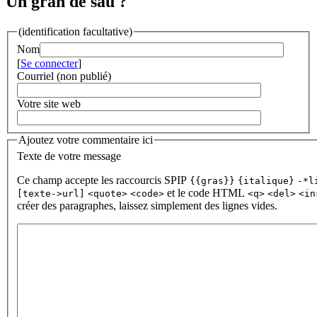
Un gran de sau ?
(identification facultative)
Nom
[
Se connecter
]
Courriel (non publié)
Votre site web
Ajoutez votre commentaire ici
Texte de votre message
Ce champ accepte les raccourcis SPIP
{{gras}}
{italique}
-*l
et le code HTML
[texte->url]
<quote>
<code>
<q>
<del>
<in
créer des paragraphes, laissez simplement des lignes vides.