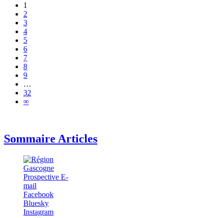
1
2
3
4
5
6
7
8
9
…
32
∞
Sommaire Articles