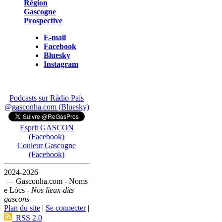
Région
Gascogne
Prospective
E-mail
Facebook
Bluesky
Instagram
Podcasts sur Ràdio País
@gasconha.com (Bluesky)
Esprit GASCON
(Facebook)
Couleur Gascogne
(Facebook)
2024-2026
— Gasconha.com - Noms
e Lòcs -
Nos lieux-dits
gascons
Plan du site
|
Se connecter
|
RSS 2.0