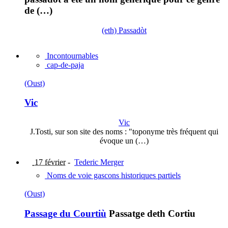
de (…)
(eth) Passadòt
Incontournables
cap-de-paja
(Oust)
Vic
Vic
J.Tosti, sur son site des noms : "toponyme très fréquent qui
évoque un (…)
17 février
-
Tederic Merger
Noms de voie gascons historiques partiels
(Oust)
Passage du Courtiù
Passatge deth Cortiu