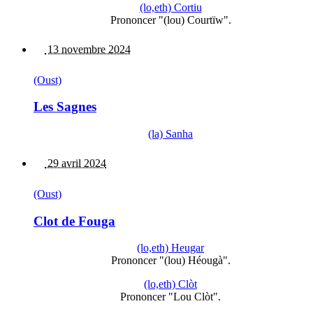
(lo,eth) Cortiu
Prononcer "(lou) Courtïw".
13 novembre 2024
(Oust)
Les Sagnes
(la) Sanha
29 avril 2024
(Oust)
Clot de Fouga
(lo,eth) Heugar
Prononcer "(lou) Héougà".
(lo,eth) Clòt
Prononcer "Lou Clòt".