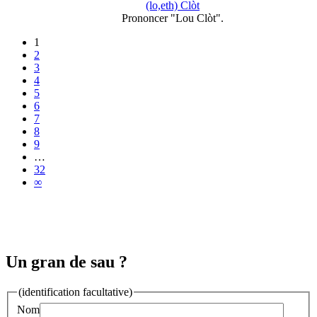
(lo,eth) Clòt
Prononcer "Lou Clòt".
1
2
3
4
5
6
7
8
9
…
32
∞
Un gran de sau ?
(identification facultative)
Nom