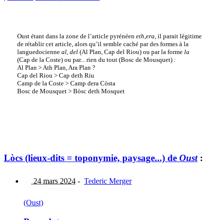
Oust étant dans la zone de l’article pyrénéen
eth,era
, il parait légitime
de rétablir cet article, alors qu’il semble caché par des formes à la
languedocienne
al, del
(Al Plan, Cap del Riou) ou par la forme
la
(Cap de la Coste) ou par... rien du tout (Bosc de Mousquet) :
Al Plan > Ath Plan, Ara Plan ?
Cap del Riou > Cap deth Riu
Camp de la Coste > Camp dera Còsta
Bosc de Mousquet > Bòsc deth Mosquet
Lòcs (lieux-dits = toponymie, paysage...) de
Oust
:
24 mars 2024
-
Tederic Merger
(Oust)