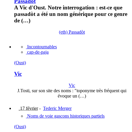
Passadot
A Vic d'Oust. Notre interrogation : est-ce que
passadòt a été un nom générique pour ce genre
de (…)
(eth) Passadòt
Incontournables
cap-de-paja
(Oust)
Vic
Vic
J.Tosti, sur son site des noms : "toponyme très fréquent qui
évoque un (…)
17 février
-
Tederic Merger
Noms de voie gascons historiques partiels
(Oust)