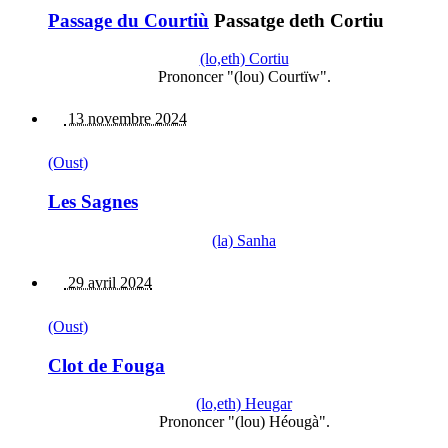
Passage du Courtiù
Passatge deth Cortiu
(lo,eth) Cortiu
Prononcer "(lou) Courtïw".
13 novembre 2024
(Oust)
Les Sagnes
(la) Sanha
29 avril 2024
(Oust)
Clot de Fouga
(lo,eth) Heugar
Prononcer "(lou) Héougà".