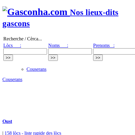
Nos lieux-dits
gascons
Recherche / Cèrca...
Lòcs :
Noms :
Prenoms :
Couserans
Couserans
Oust
|
158 lòcs
- liste rapide des lòcs