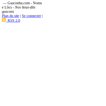
— Gasconha.com - Noms
e Lòcs -
Nos lieux-dits
gascons
Plan du site
|
Se connecter
|
RSS 2.0