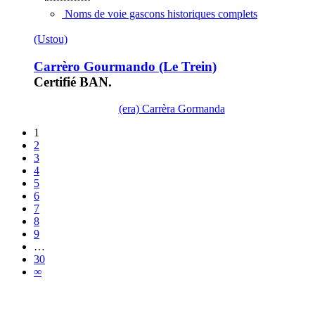
Noms de voie gascons historiques complets
(Ustou)
Carrèro Gourmando (Le Trein)
Certifié BAN.
(era) Carrèra Gormanda
1
2
3
4
5
6
7
8
9
…
30
∞