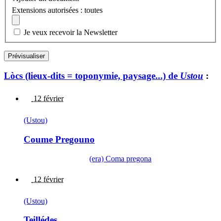
Extensions autorisées : toutes
Je veux recevoir la Newsletter
Lòcs (lieux-dits = toponymie, paysage...) de
Ustou
:
12 février
(Ustou)
Coume Pregouno
(era) Coma pregona
12 février
(Ustou)
Teillédes