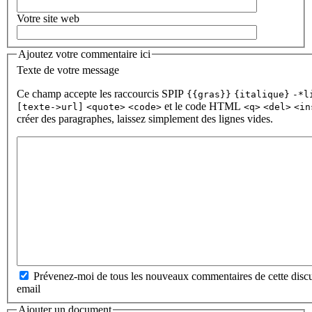
Votre site web
Ajoutez votre commentaire ici
Texte de votre message
Ce champ accepte les raccourcis SPIP
{{gras}}
{italique}
-*l
et le code HTML
[texte->url]
<quote>
<code>
<q>
<del>
<in
créer des paragraphes, laissez simplement des lignes vides.
Prévenez-moi de tous les nouveaux commentaires de cette discu
email
Ajouter un document