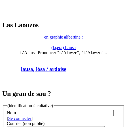
Las Laouzos
en graphie alibertine :
(la,era) Lausa
L’Alausa Prononcer "L’Alàwze", "L’Alàwzo"...
lausa, lòsa
/ ardoise
Un gran de sau ?
(identification facultative)
Nom
[
Se connecter
]
Courriel (non publié)