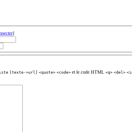
nnecter
]
et le code HTML
iste
[texte->url]
<quote>
<code>
<q>
<del>
<i