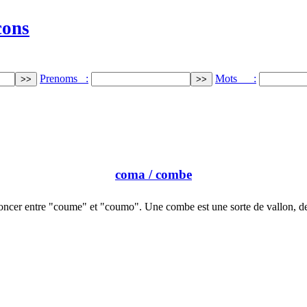
cons
Prenoms :
Mots :
coma
/ combe
oncer entre "coume" et "coumo". Une combe est une sorte de vallon, d