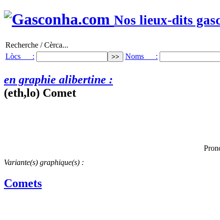
Nos lieux-dits gas
Recherche / Cèrca...
Lòcs :
Noms :
en graphie alibertine :
(eth,lo) Comet
Pron
Variante(s) graphique(s) :
Comets