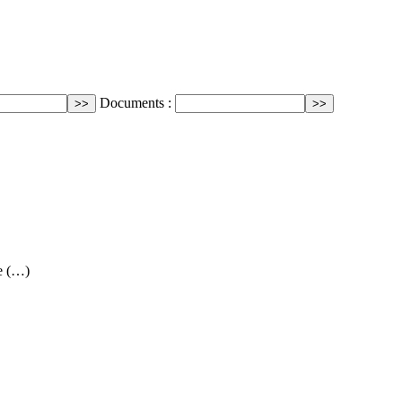
Documents :
e (…)