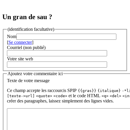
Un gran de sau ?
(identification facultative)
Nom
[
Se connecter
]
Courriel (non publié)
Votre site web
Ajoutez votre commentaire ici
Texte de votre message
Ce champ accepte les raccourcis SPIP
{{gras}}
{italique}
-*l
et le code HTML
[texte->url]
<quote>
<code>
<q>
<del>
<in
créer des paragraphes, laissez simplement des lignes vides.