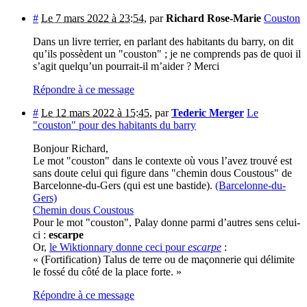
#
Le 7 mars 2022 à 23:54
,
par
Richard Rose-Marie
Couston
Dans un livre terrier, en parlant des habitants du barry, on dit
qu’ils possèdent un "couston" ; je ne comprends pas de quoi il
s’agit quelqu’un pourrait-il m’aider ? Merci
Répondre à ce message
#
Le 12 mars 2022 à 15:45
,
par
Tederic Merger
Le
"couston" pour des habitants du barry
Bonjour Richard,
Le mot "couston" dans le contexte où vous l’avez trouvé est
sans doute celui qui figure dans "chemin dous Coustous" de
Barcelonne-du-Gers (qui est une bastide).
(Barcelonne-du-
Gers)
Chemin dous Coustous
Pour le mot "couston", Palay donne parmi d’autres sens celui-
ci :
escarpe
Or,
le Wiktionnary donne ceci pour
escarpe
:
« (Fortification) Talus de terre ou de maçonnerie qui délimite
le fossé du côté de la place forte. »
Répondre à ce message