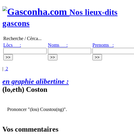
Nos lieux-dits
gascons
Recherche / Cèrca...
Lòcs :
Noms :
Prenoms :
|
2
en graphie alibertine :
(lo,eth) Coston
Prononcer "(lou) Coustou(ng)".
Vos commentaires