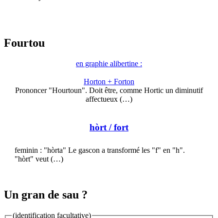
Fourtou
en graphie alibertine :
Horton + Forton
Prononcer "Hourtoun". Doit être, comme Hortic un diminutif
affectueux (…)
hòrt
/ fort
feminin : "hòrta" Le gascon a transformé les "f" en "h".
"hòrt" veut (…)
Un gran de sau ?
(identification facultative)