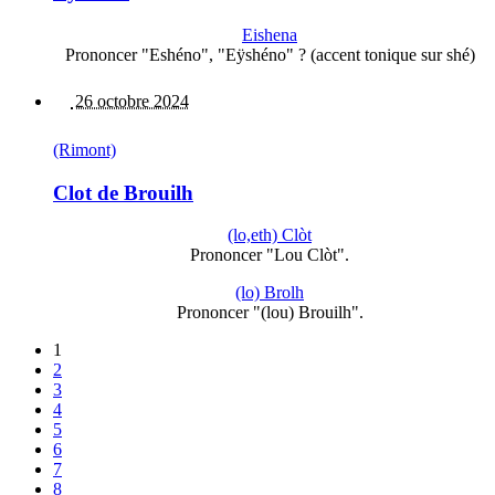
Eishena
Prononcer "Eshéno", "Eÿshéno" ? (accent tonique sur shé)
26 octobre 2024
(Rimont)
Clot de Brouilh
(lo,eth) Clòt
Prononcer "Lou Clòt".
(lo) Brolh
Prononcer "(lou) Brouilh".
1
2
3
4
5
6
7
8