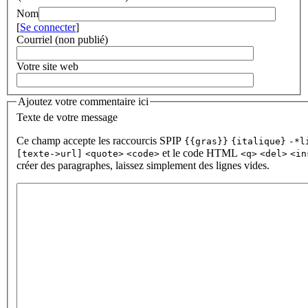
Nom
[
Se connecter
]
Courriel (non publié)
Votre site web
Ajoutez votre commentaire ici
Texte de votre message
Ce champ accepte les raccourcis SPIP
{{gras}}
{italique}
-*l
et le code HTML
[texte->url]
<quote>
<code>
<q>
<del>
<in
créer des paragraphes, laissez simplement des lignes vides.