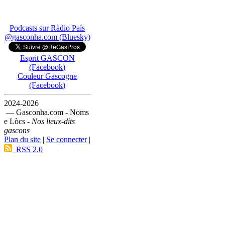
Podcasts sur Ràdio País
@gasconha.com (Bluesky)
Esprit GASCON
(Facebook)
Couleur Gascogne
(Facebook)
2024-2026
— Gasconha.com - Noms
e Lòcs -
Nos lieux-dits
gascons
Plan du site
|
Se connecter
|
RSS 2.0