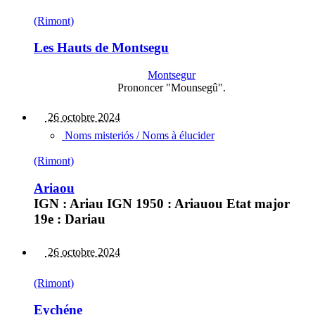
(Rimont)
Les Hauts de Montsegu
Montsegur
Prononcer "Mounsegû".
26 octobre 2024
Noms misteriós / Noms à élucider
(Rimont)
Ariaou
IGN : Ariau IGN 1950 : Ariauou Etat major
19e : Dariau
26 octobre 2024
(Rimont)
Eychéne