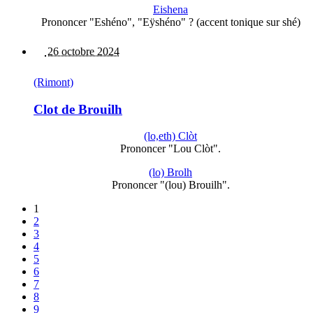
Eishena
Prononcer "Eshéno", "Eÿshéno" ? (accent tonique sur shé)
26 octobre 2024
(Rimont)
Clot de Brouilh
(lo,eth) Clòt
Prononcer "Lou Clòt".
(lo) Brolh
Prononcer "(lou) Brouilh".
1
2
3
4
5
6
7
8
9