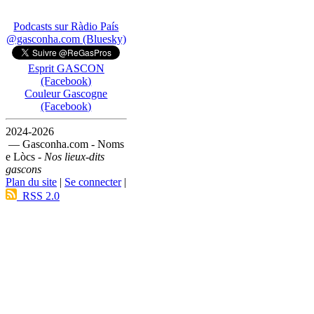
Podcasts sur Ràdio País
@gasconha.com (Bluesky)
Esprit GASCON
(Facebook)
Couleur Gascogne
(Facebook)
2024-2026
— Gasconha.com - Noms
e Lòcs -
Nos lieux-dits
gascons
Plan du site
|
Se connecter
|
RSS 2.0