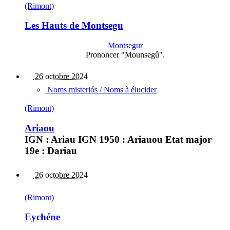
(Rimont)
Les Hauts de Montsegu
Montsegur
Prononcer "Mounsegû".
26 octobre 2024
Noms misteriós / Noms à élucider
(Rimont)
Ariaou
IGN : Ariau IGN 1950 : Ariauou Etat major
19e : Dariau
26 octobre 2024
(Rimont)
Eychéne