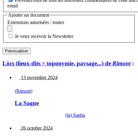
Prévenez-moi de tous les nouveaux commentaires de cette discu
email
Ajouter un document
Extensions autorisées : toutes
Je veux recevoir la Newsletter
Lòcs (lieux-dits = toponymie, paysage...) de
Rimont
:
13 novembre 2024
(Rimont)
La Sagne
(la) Sanha
26 octobre 2024