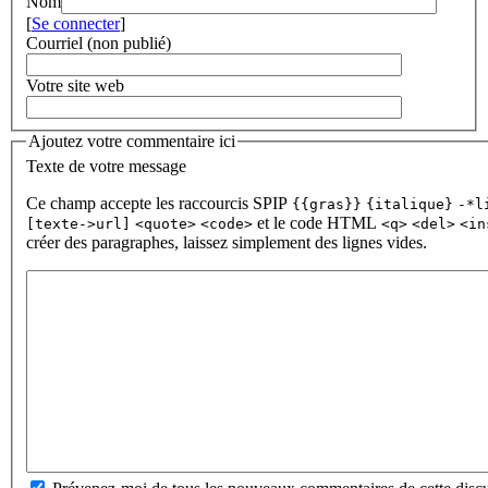
Nom
[
Se connecter
]
Courriel (non publié)
Votre site web
Ajoutez votre commentaire ici
Texte de votre message
Ce champ accepte les raccourcis SPIP
{{gras}}
{italique}
-*l
et le code HTML
[texte->url]
<quote>
<code>
<q>
<del>
<in
créer des paragraphes, laissez simplement des lignes vides.