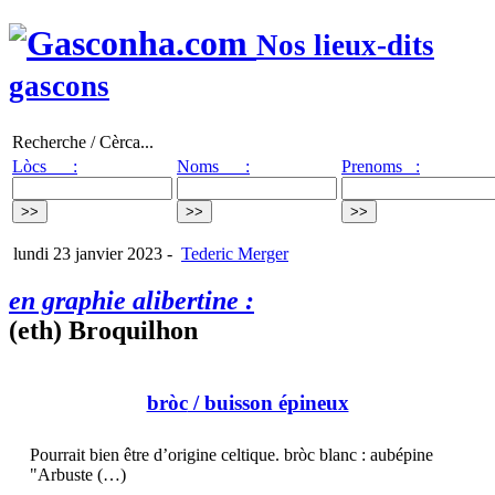
Nos lieux-dits
gascons
Recherche / Cèrca...
Lòcs :
Noms :
Prenoms :
lundi 23 janvier 2023
-
Tederic Merger
en graphie alibertine :
(eth) Broquilhon
bròc
/ buisson épineux
Pourrait bien être d’origine celtique. bròc blanc : aubépine
"Arbuste (…)