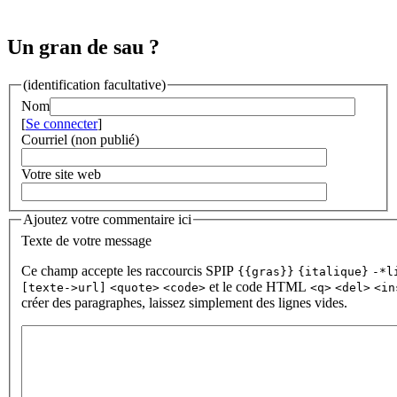
Un gran de sau ?
(identification facultative)
Nom
[
Se connecter
]
Courriel (non publié)
Votre site web
Ajoutez votre commentaire ici
Texte de votre message
Ce champ accepte les raccourcis SPIP
{{gras}}
{italique}
-*l
et le code HTML
[texte->url]
<quote>
<code>
<q>
<del>
<in
créer des paragraphes, laissez simplement des lignes vides.