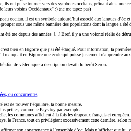
 ils ont pu se tourner vers des symboles occitans, prônant ainsi une ce
 de leurs voisins Occidentaux" :) (ne me tapez pas)
eau occitan, il est un symbole aujourd’hui associé aux langues d’òc et t
regrouper sous une même bannière des populations dont la langue a été 
nt été tue depuis des années. [...] Bref, il y a une volonté réelle de dét
 c’est bien en Bigorre que j’ai été éduqué. Pour information, la premièr
u’il manquait en Bigorre une école qui puisse justement réapprendre aux 
è dòu de véder aquera descripcion devath lo beròi Seron.
tées, ou concurrentes
 est de trouver l’équilibre, la bonne mesure.
plus petites, comme le Pays toy par exemple.
cielle, les communes affichent à la fois les drapeaux français et européen
ays, la France, tout en privilégiant excessivement cette dernière, selon 
 affirmer son appartenance à l’ensemble d’oc. Mais n’afficher que lui, c