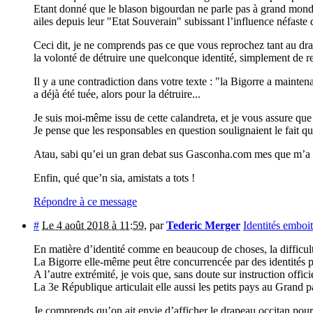
Etant donné que le blason bigourdan ne parle pas à grand monde,
ailes depuis leur "Etat Souverain" subissant l’influence néfaste
Ceci dit, je ne comprends pas ce que vous reprochez tant au drap
la volonté de détruire une quelconque identité, simplement de 
Il y a une contradiction dans votre texte : "la Bigorre a maintena
a déjà été tuée, alors pour la détruire...
Je suis moi-même issu de cette calandreta, et je vous assure que
Je pense que les responsables en question soulignaient le fait q
Atau, sabi qu’ei un gran debat sus Gasconha.com mes que m’a h
Enfin, qué que’n sia, amistats a tots !
Répondre à ce message
#
Le 4 août 2018 à 11:59
,
par
Tederic Merger
Identités emboi
En matière d’identité comme en beaucoup de choses, la difficulté
La Bigorre elle-même peut être concurrencée par des identités 
A l’autre extrémité, je vois que, sans doute sur instruction offi
La 3e République articulait elle aussi les petits pays au Grand p
Je comprends qu’on ait envie d’afficher le drapeau occitan pour