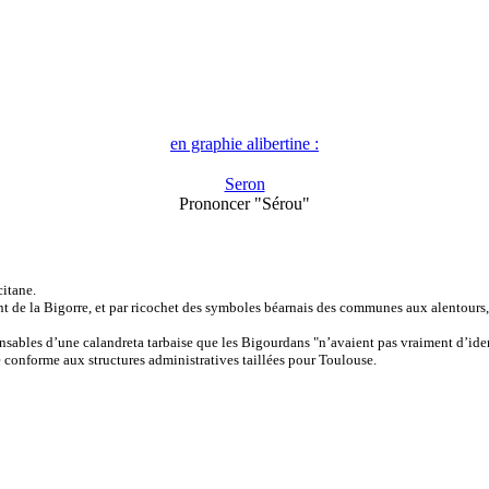
en graphie alibertine :
Seron
Prononcer "Sérou"
citane.
ant de la Bigorre, et par ricochet des symboles béarnais des communes aux alentours
nsables d’une calandreta tarbaise que les Bigourdans "n’avaient pas vraiment d’ide
re conforme aux structures administratives taillées pour Toulouse.