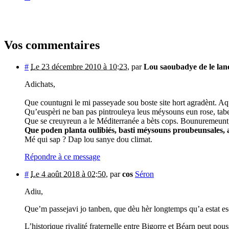
Vos commentaires
#
Le 23 décembre 2010 à 10:23
,
par
Lou saoubadye de le lan
Adichats,
Que countugni le mi passeyade sou boste site hort agradènt. Aq
Qu’euspèri ne ban pas pintrouleya leus méysouns eun rose, tab
Que se creuyreun a le Méditerranée a bèts cops. Bounuremeunt, 
Que poden planta oulibiés, basti méysouns proubeunsales, 
Mé qui sap ? Dap lou sanye dou climat.
Répondre à ce message
#
Le 4 août 2018 à 02:50
,
par
cos
Séron
Adiu,
Que’m passejavi jo tanben, que dèu hèr longtemps qu’a estat esc
L’historique rivalité fraternelle entre Bigorre et Béarn peut po