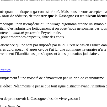
s quand un drapeau gascon est arboré. Mais nous devons accepter avec sé
 nous de séduire, de montrer que la Gascogne est un niveau identit
symbolique : rien n’empêche qu’un village bigourdan affiche un symbo
itan, c’est admissible logiquement si on pose (nous ne sommes pas tous 
antère du
marcat gascon
de Peyrehorade.
t, pour arborer des drapeaux, faire des choix !
tenance qui ne sont pas imposés par la loi. C’est le cas en France dan
es du drapeau : d’après ce que j’ai lu, une commune navarraise n’a le dr
remment l’ikurriña basque s’exposent à des poursuites judiciaires.
rrentes
, simplement à une volonté de démarcation par un brin de chauvinisme.
si débat. Néanmoins je pense que tout signe distinctif ayant l’intention d
yen de promouvoir la Gascogne c’est de vivre gascon !
d des Pyrénées...