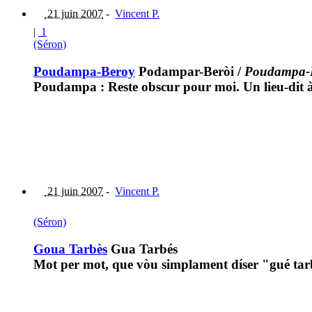
21 juin 2007
-
Vincent P.
|
1
(Séron)
Poudampa-Beroy
Podampar-Beròi
/
Poudampa-
Poudampa : Reste obscur pour moi. Un lieu-dit à L
21 juin 2007
-
Vincent P.
(Séron)
Goua Tarbès
Gua Tarbés
Mot per mot, que vòu simplament díser "gué tarb