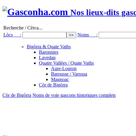
Nos lieux-dits gas
Recherche / Cèrca...
Lòcs :
Noms :
Bigòrra & Quate Vaths
Baronnies
Lavedan
Quatre Vallées / Quate Vaths
Aure-Louron
Barousse / Varossa
Magnoac
Còr de Bigòrra
Còr de Bigòrra
Noms de voie gascons historiques complets