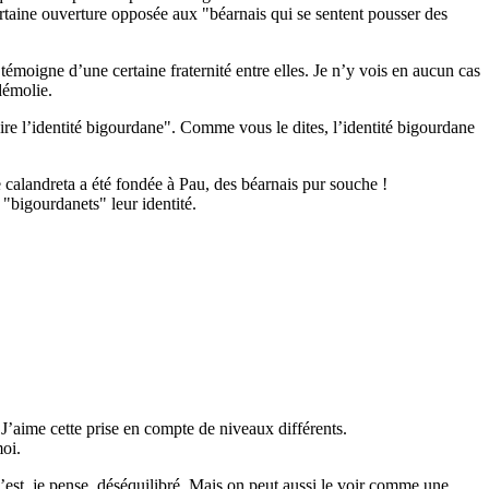
rtaine ouverture opposée aux "béarnais qui se sentent pousser des
émoigne d’une certaine fraternité entre elles. Je n’y vois en aucun cas
démolie.
ruire l’identité bigourdane". Comme vous le dites, l’identité bigourdane
e calandreta a été fondée à Pau, des béarnais pur souche !
"bigourdanets" leur identité.
. J’aime cette prise en compte de niveaux différents.
moi.
’est, je pense, déséquilibré. Mais on peut aussi le voir comme une