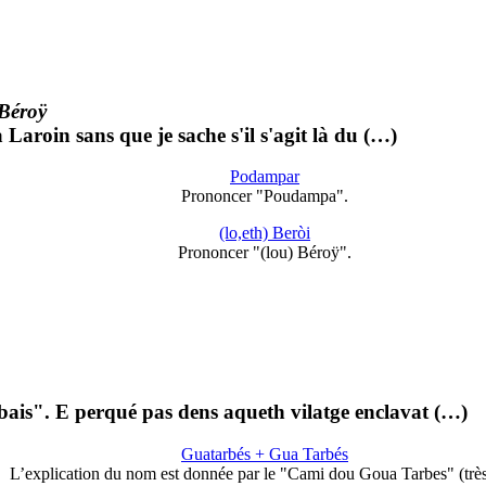
Béroÿ
aroin sans que je sache s'il s'agit là du (…)
Podampar
Prononcer "Poudampa".
(lo,eth) Beròi
Prononcer "(lou) Béroÿ".
ais". E perqué pas dens aqueth vilatge enclavat (…)
Guatarbés + Gua Tarbés
L’explication du nom est donnée par le "Cami dou Goua Tarbes" (trè