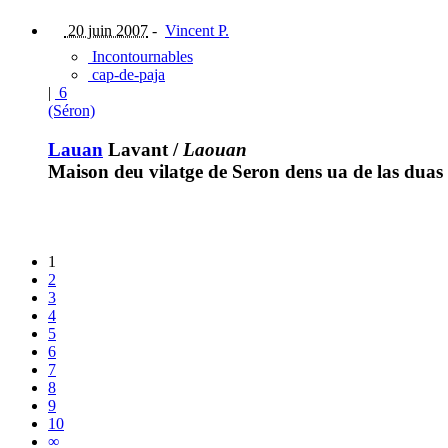
20 juin 2007
-
Vincent P.
Incontournables
cap-de-paja
|
6
(Séron)
Lauan
Lavant
/
Laouan
Maison deu vilatge de Seron dens ua de las duas
1
2
3
4
5
6
7
8
9
10
∞