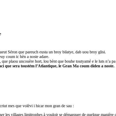
e
ueut Séron que pareuch eusta un broy bilatye, dab uou broy glisi.
euy coum ic hèn a noste adare.
que plaou uncouère hort, lou bènt que bouhe toutyamé e le luts n’a pa
aci que sera toustém l’Atlantique, le Gran Ma coum diden a noste.
riut mes que volèvi i hicar mon gran de sau :
usser les villages limitrophes à vouloir se démarquer de quelque manière 