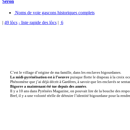
Séron
Noms de voie gascons historiques complets
|
49 lòcs
- liste rapide des lòcs
|
6
C’est le village d’origine de ma famille, dans les enclaves bigourdanes.
La midi-pyrénéïsation est à l’oeuvre
puisque flotte le drapeau à la croix oc
Phénomène que j’ai déjà décrit à Gardères, à savoir que les enclavés se sent
Bigorre a maintenant été tue depuis des années
.
Il y a 10 ans dans Pyrénées Magazine, on pouvait lire de la bouche des respo
Bref, il y a une volonté réelle de détruire l’identité bigourdane pour la rend