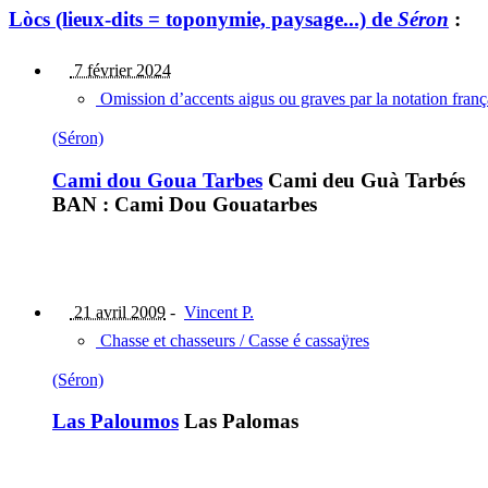
Lòcs (lieux-dits = toponymie, paysage...) de
Séron
:
7 février 2024
Omission d’accents aigus ou graves par la notation fran
(Séron)
Cami dou Goua Tarbes
Cami deu Guà Tarbés
BAN : Cami Dou Gouatarbes
21 avril 2009
-
Vincent P.
Chasse et chasseurs / Casse é cassaÿres
(Séron)
Las Paloumos
Las Palomas