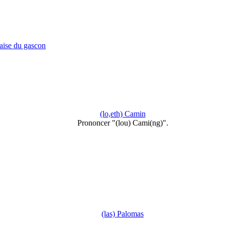
çaise du gascon
(lo,eth) Camin
Prononcer "(lou) Cami(ng)".
(las) Palomas