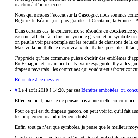
réaction à d’autres excès.
Nous qui mettons l’accent sur la Gascogne, nous sommes content
Bigorre, le Béarn...) ou plus grandes : l’Occitanie, la France...
A
Dans certains cas, la concurrence se résoudra en coexistence 
gascon ; afficher à la fois un symbole gascon et un symbole occ
on peut le voir par exemple sur les recueils de chansons de la c
Mais vu la multiplicité des niveaux identitaires possibles, il fau
J’apprécie qu’une commune puisse
choisir
des emblèmes d’appar
En Espagne, et notamment en Navarre espagnole, il y a des guerr
drapeau navarrais ; les communes qui voudraient arborer concur
Répondre à ce message
#
Le 4 août 2018 à 14:20
,
par
cos
Identités emboîtées, ou concu
Effectivement, mais je ne pensais pas à une réelle concurrence
Pour ce qui est du drapeau gascon, on peut voir ici qu’il fait aus
historiquement maladroitement choisi.
Enfin, tout ça n’est que symboles, je pense que le meilleur mo
C’est vrai, pour une fois que l’avantage culturel est du côté nor