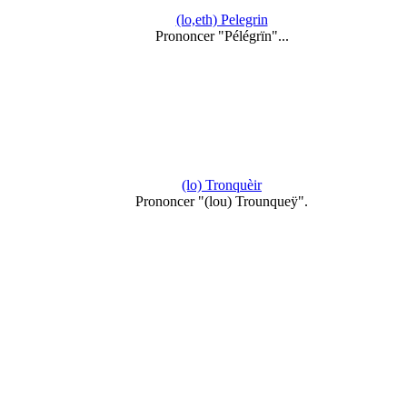
(lo,eth) Pelegrin
Prononcer "Pélégrïn"...
(lo) Tronquèir
Prononcer "(lou) Trounqueÿ".