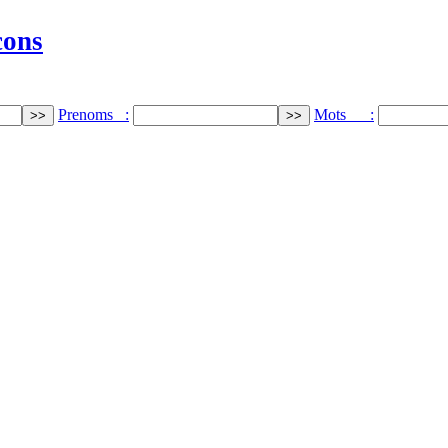
cons
Prenoms :
Mots :