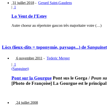
31 juillet 2018
-
Gerard Saint-Gaudens
|
1
Lo Vent de l’Estey
Autre choeur au répertoire gascon très majoritaire voire (…)
Lòcs (lieux-dits = toponymie, paysage...) de
Sanguinet
6 novembre 2011
-
Tederic Merger
|
1
(Sanguinet)
Pont sur la Gourgue
Pont sus le Gorga
/
Poun su
[Photo de Françoise] La Gourgue est le principal 
24 juillet 2008