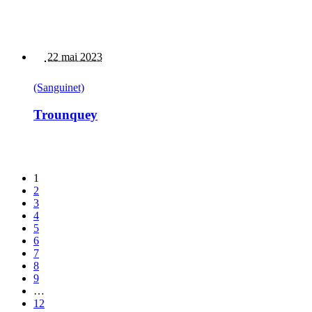
22 mai 2023
(Sanguinet)
Trounquey
1
2
3
4
5
6
7
8
9
…
12