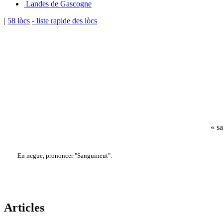
Landes de Gascogne
|
58 lòcs
- liste rapide des lòcs
« s
En negue, prononcer "Sanguineut".
Articles