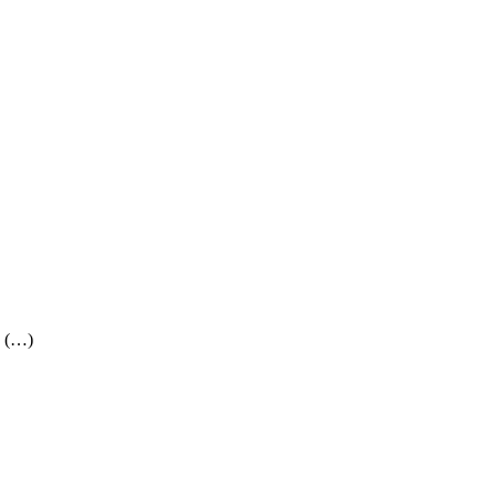
: (…)