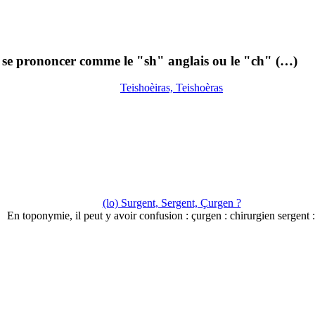
t se prononcer comme le "sh" anglais ou le "ch" (…)
Teishoèiras, Teishoèras
(lo) Surgent, Sergent, Çurgen ?
En toponymie, il peut y avoir confusion : çurgen : chirurgien sergent 