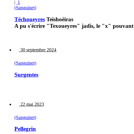
|
1
(Sanguinet)
Téchoueyres
Teishoèiras
A pu s'écrire "Texoueyres" jadis, le "x" pouvan
30 septembre 2024
(Sanguinet)
Surgentes
22 mai 2023
(Sanguinet)
Pellegrin