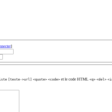
nnecter
]
et le code HTML
iste
[texte->url]
<quote>
<code>
<q>
<del>
<i