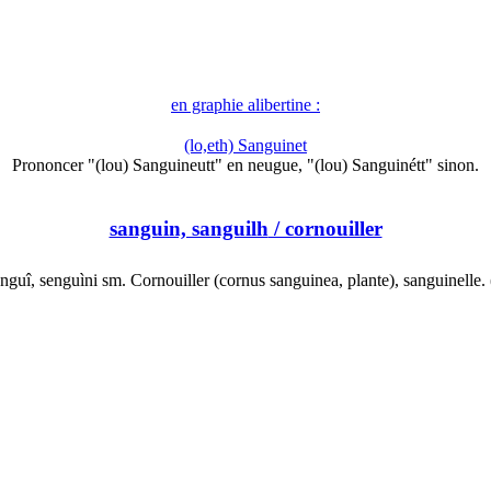
en graphie alibertine :
(lo,eth) Sanguinet
Prononcer "(lou) Sanguineutt" en neugue, "(lou) Sanguinétt" sinon.
sanguin, sanguilh
/ cornouiller
anguî, senguìni sm. Cornouiller (cornus sanguinea, plante), sanguinelle.