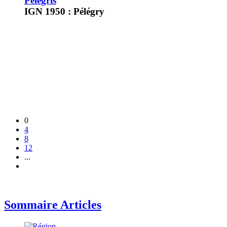
Pélégris
IGN 1950 : Pélégry
0
4
8
12
...
Sommaire Articles