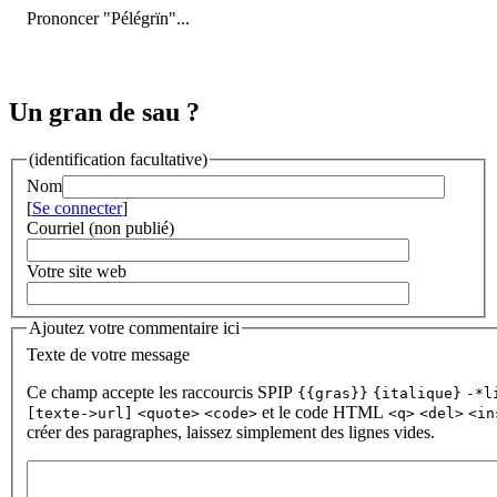
Prononcer "Pélégrïn"...
Un gran de sau ?
(identification facultative)
Nom
[
Se connecter
]
Courriel (non publié)
Votre site web
Ajoutez votre commentaire ici
Texte de votre message
Ce champ accepte les raccourcis SPIP
{{gras}}
{italique}
-*l
et le code HTML
[texte->url]
<quote>
<code>
<q>
<del>
<in
créer des paragraphes, laissez simplement des lignes vides.