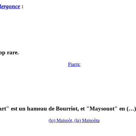
Bergonce
:
op rare.
Piarric
part" est un hameau de Bourriot, et "Maysouot" en (…)
(lo) Maisoòt, (la) Maisoòta