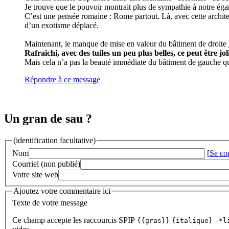
Je trouve que le pouvoir montrait plus de sympathie à notre égard
C’est une pensée romaine : Rome partout. Là, avec cette architec
d’un exotisme déplacé.
Maintenant, le manque de mise en valeur du bâtiment de droit
Rafraichi, avec des tuiles un peu plus belles, ce peut être joli
Mais cela n’a pas la beauté immédiate du bâtiment de gauche qui 
Répondre à ce message
Un gran de sau ?
(identification facultative)
Nom
[
Se co
Courriel (non publié)
Votre site web
Ajoutez votre commentaire ici
Texte de votre message
Ce champ accepte les raccourcis SPIP
{{gras}}
{italique}
-*l