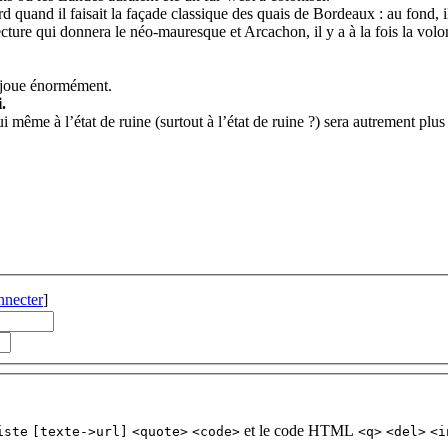
 quand il faisait la façade classique des quais de Bordeaux : au fond, il
ture qui donnera le néo-mauresque et Arcachon, il y a à la fois la volont
e joue énormément.
.
même à l’état de ruine (surtout à l’état de ruine ?) sera autrement plus 
nnecter
]
et le code HTML
iste
[texte->url]
<quote>
<code>
<q>
<del>
<i