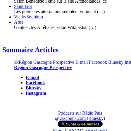
Selon Bénédicte Fénié sur le site Archéolandes, ce
Saint-Gor
Les premières attestations semblent vraiment (…)
Vielle-Soubiran
Arue
Gentilé : les Atrébates, selon Wikipédia. (…)
Sommaire Articles
Région Gascogne Prospective
E-mail
Facebook
Bluesky
Instagram
Podcasts sur Ràdio País
@gasconha.com (Bluesky)
Esprit GASCON (Facebook)