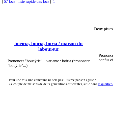
|
67 lòcs
- liste rapide des lòcs
|
1
Deux pistes 
boeiria, boiria, boria
/ maison du
laboureur
Prononcer
confus o
Prononcer "boueÿrie"... variante : boiria (prononcer
"bouÿrie"...),
Pour une fois, une commune ne sera pas illustrée par son église !
Ce couple de maisons de deux générations différentes, situé dans
le quartier