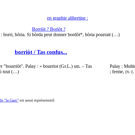
en graphie alibertine :
Borriòt ? Boriòt ?
: borri, bòria. Si bòrda peut donner bordòt*, bòria pourrait (…)
borriòt
/ Tas confus...
 "bourriòt". Palay : « bourriot (Gr.L.) sm. – Tas
Palay : Multi
ù tout (…)
; ferme, (v. 
 de "la Gare"
est aussi représentatif.