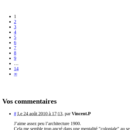
1
2
3
4
5
6
7
8
9
…
14
∞
Vos commentaires
#
Le 24 août 2010 à 17:13
,
par
Vincent.P
J’aime assez peu l’architecture 1900.
Cela me semble trop ancré dans une mentalité "coloniale" au sen