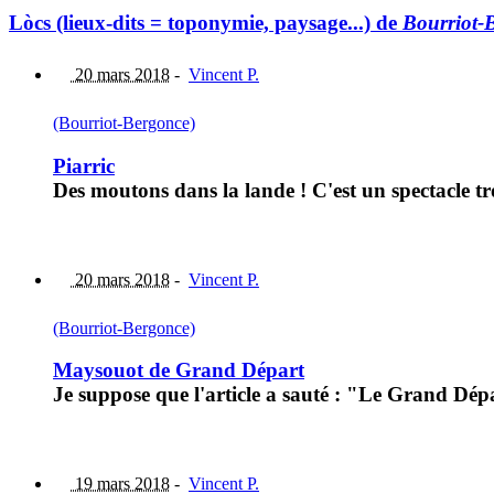
Lòcs (lieux-dits = toponymie, paysage...) de
Bourriot-
20 mars 2018
-
Vincent P.
(Bourriot-Bergonce)
Piarric
Des moutons dans la lande ! C'est un spectacle tr
20 mars 2018
-
Vincent P.
(Bourriot-Bergonce)
Maysouot de Grand Départ
Je suppose que l'article a sauté : "Le Grand Dé
19 mars 2018
-
Vincent P.