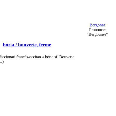
Bergonsa
Prononcer
"Bergounse"
bòria
/ bouverie, ferme
diccionari francés-occitan « bòrie sf. Bouverie
(…)