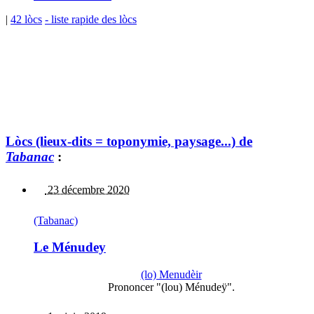
|
42 lòcs
- liste rapide des lòcs
Lòcs (lieux-dits = toponymie, paysage...) de
Tabanac
:
23 décembre 2020
(Tabanac)
Le Ménudey
(lo) Menudèir
Prononcer "(lou) Ménudeÿ".