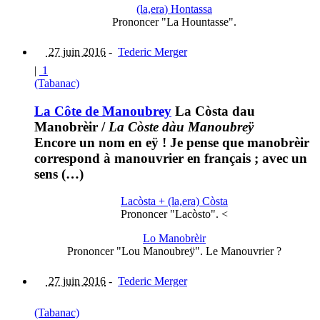
(la,era) Hontassa
Prononcer "La Hountasse".
27 juin 2016
-
Tederic Merger
|
1
(Tabanac)
La Côte de Manoubrey
La Còsta dau
Manobrèir
/
La Còste dàu Manoubreÿ
Encore un nom en eÿ ! Je pense que manobrèir
correspond à manouvrier en français ; avec un
sens (…)
Lacòsta + (la,era) Còsta
Prononcer "Lacòsto". <
Lo Manobrèir
Prononcer "Lou Manoubreÿ". Le Manouvrier ?
27 juin 2016
-
Tederic Merger
(Tabanac)