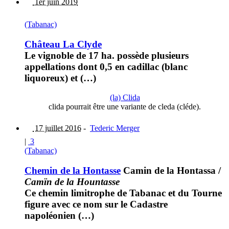
1er juin 2019
(Tabanac)
Château La Clyde
Le vignoble de 17 ha. possède plusieurs
appellations dont 0,5 en cadillac (blanc
liquoreux) et (…)
(la) Clida
clida pourrait être une variante de cleda (cléde).
17 juillet 2016
-
Tederic Merger
|
3
(Tabanac)
Chemin de la Hontasse
Camin de la Hontassa
/
Camïn de la Hountasse
Ce chemin limitrophe de Tabanac et du Tourne
figure avec ce nom sur le Cadastre
napoléonien (…)