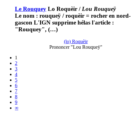
Le Rouquey
Lo Roquèir
/
Lou Rouqueÿ
Le nom : rouqueÿ / roquèir = rocher en nord-
gascon L'IGN supprime hélas l'article :
"Rouquey", (…)
(lo) Roquèir
Prononcer "Lou Rouqueÿ"
1
2
3
4
5
6
7
8
9
∞