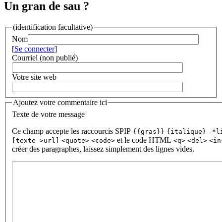
Un gran de sau ?
(identification facultative)
Nom
[
Se connecter
]
Courriel (non publié)
Votre site web
Ajoutez votre commentaire ici
Texte de votre message
Ce champ accepte les raccourcis SPIP
{{gras}}
{italique}
-*l
et le code HTML
[texte->url]
<quote>
<code>
<q>
<del>
<in
créer des paragraphes, laissez simplement des lignes vides.