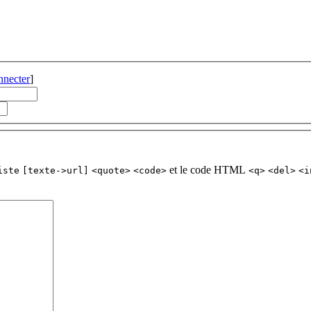
nnecter
]
et le code HTML
iste
[texte->url]
<quote>
<code>
<q>
<del>
<i