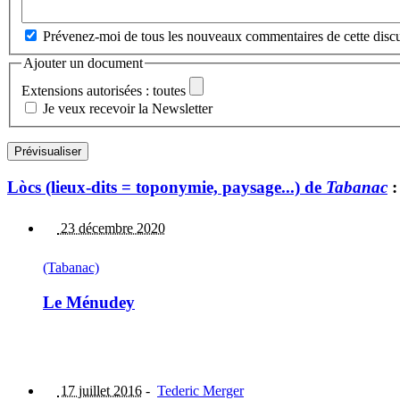
Prévenez-moi de tous les nouveaux commentaires de cette discu
Ajouter un document
Extensions autorisées : toutes
Je veux recevoir la Newsletter
Lòcs (lieux-dits = toponymie, paysage...) de
Tabanac
:
23 décembre 2020
(Tabanac)
Le Ménudey
17 juillet 2016
-
Tederic Merger