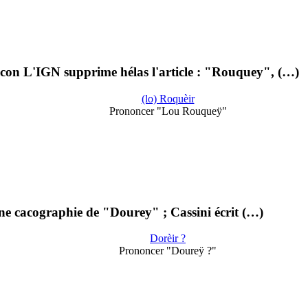
scon L'IGN supprime hélas l'article : "Rouquey", (…)
(lo) Roquèir
Prononcer "Lou Rouqueÿ"
ne cacographie de "Dourey" ; Cassini écrit (…)
Dorèir ?
Prononcer "Doureÿ ?"