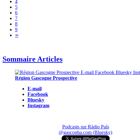
4
5
6
7
8
9
∞
Sommaire Articles
Région Gascogne Prospective
E-mail
Facebook
Bluesky
Instagram
Podcasts sur Ràdio País
@gasconha.com (Bluesky)