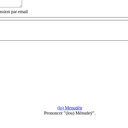
ssion par email
(lo) Menudèir
Prononcer "(lou) Ménudeÿ".