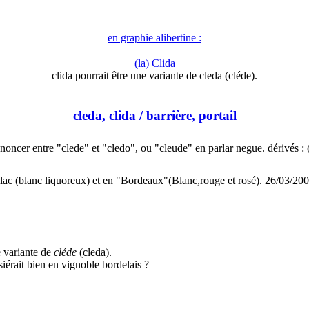
en graphie alibertine :
(la) Clida
clida pourrait être une variante de cleda (cléde).
cleda, clida
/ barrière, portail
noncer entre "clede" et "cledo", ou "cleude" en parlar negue. dérivés :
llac (blanc liquoreux) et en "Bordeaux"(Blanc,rouge et rosé). 26/03/20
e variante de
cléde
(cleda).
iérait bien en vignoble bordelais ?