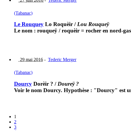
27 juin 2016
-
Tederic Merger
(Tabanac)
Le Rouquey
Lo Roquèir
/
Lou Rouqueÿ
Le nom : rouqueÿ / roquèir = rocher en nord-ga
29 mai 2016
-
Tederic Merger
(Tabanac)
Dourcy
Dorèir ?
/
Doureÿ ?
Voir le nom Dourcy. Hypothèse : "Dourcy" est u
1
2
3