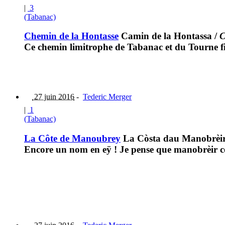
|
3
(Tabanac)
Chemin de la Hontasse
Camin de la Hontassa
/
C
Ce chemin limitrophe de Tabanac et du Tourne f
27 juin 2016
-
Tederic Merger
|
1
(Tabanac)
La Côte de Manoubrey
La Còsta dau Manobrèi
Encore un nom en eÿ ! Je pense que manobrèir c