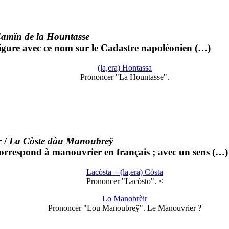
amïn de la Hountasse
igure avec ce nom sur le Cadastre napoléonien (…)
(la,era) Hontassa
Prononcer "La Hountasse".
r
/
La Còste dàu Manoubreÿ
orrespond à manouvrier en français ; avec un sens (…)
Lacòsta + (la,era) Còsta
Prononcer "Lacòsto". <
Lo Manobrèir
Prononcer "Lou Manoubreÿ". Le Manouvrier ?