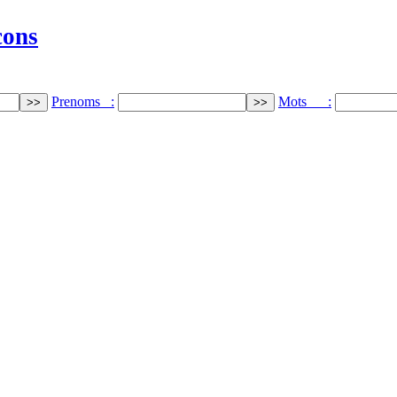
cons
Prenoms :
Mots :