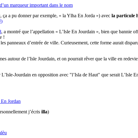
 d’un marqueur important dans le nom
c, ça a pu donner par exemple, « la Ylha En Jorda ») avec
la particule
é)
8
, a montré que l’appellation « L’Isle En Jourdain », bien que bannie off
e !
ur les panneaux d’entrée de ville. Curieusement, cette forme aurait dis
 autour de l’Isle Jourdain, et on pourrait rêver que la ville en redevi
L’Isle-Jourdain en opposition avec "l’Isla de Haut" que serait L’Isle En
a En Jordan
ersonnellement j’écris
illa
)
lèu