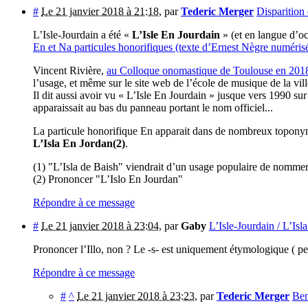
#
Le 21 janvier 2018 à 21:18
,
par
Tederic Merger
Disparition
L’Isle-Jourdain a été «
L’Isle En Jourdain
» (et en langue d’o
En et Na particules honorifiques (texte d’Ernest Nègre numéris
Vincent Rivière,
au Colloque onomastique de Toulouse en 201
l’usage, et même sur le site web de l’école de musique de la vill
Il dit aussi avoir vu « L’Isle En Jourdain » jusque vers 1990 s
apparaissait au bas du panneau portant le nom officiel...
La particule honorifique En apparait dans de nombreux toponymes
L’Isla En Jordan(2)
.
(1) "L’Isla de Baish" viendrait d’un usage populaire de nommer 
(2) Prononcer "L’Islo En Jourdan"
Répondre à ce message
#
Le 21 janvier 2018 à 23:04
,
par
Gaby
L’Isle-Jourdain / L’Isl
Prononcer l’Illo, non ? Le -s- est uniquement étymologique ( p
Répondre à ce message
#
^
Le 21 janvier 2018 à 23:23
,
par
Tederic Merger
Ben