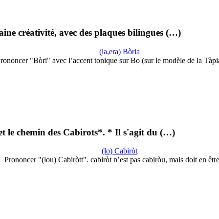
ine créativité, avec des plaques bilingues (…)
(la,era) Bòria
rononcer "Bòri" avec l’accent tonique sur Bo (sur le modèle de la Tàpi
t le chemin des Cabirots*. * Il s'agit du (…)
(lo) Cabiròt
Prononcer "(lou) Cabiròtt". cabiròt n’est pas cabiròu, mais doit en êt