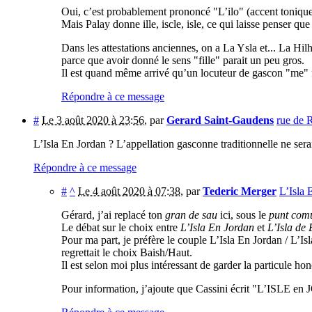
Oui, c’est probablement prononcé "L’ilo" (accent tonique s
Mais Palay donne ille, iscle, isle, ce qui laisse penser que
Dans les attestations anciennes, on a La Ysla et... La Hi
parce que avoir donné le sens "fille" parait un peu gros.
Il est quand même arrivé qu’un locuteur de gascon "me" fass
Répondre à ce message
#
Le 3 août 2020 à 23:56
,
par
Gerard Saint-Gaudens
rue de 
L’Isla En Jordan ? L’appellation gasconne traditionnelle ne sera
Répondre à ce message
#
^
Le 4 août 2020 à 07:38
,
par
Tederic Merger
L’Isla 
Gérard, j’ai replacé ton
gran de sau
ici, sous le
punt com
Le débat sur le choix entre
L’Isla En Jordan
et
L’Isla de 
Pour ma part, je préfère le couple L’Isla En Jordan / L’
regrettait le choix Baish/Haut.
Il est selon moi plus intéressant de garder la particule 
Pour information, j’ajoute que Cassini écrit "L’ISLE en