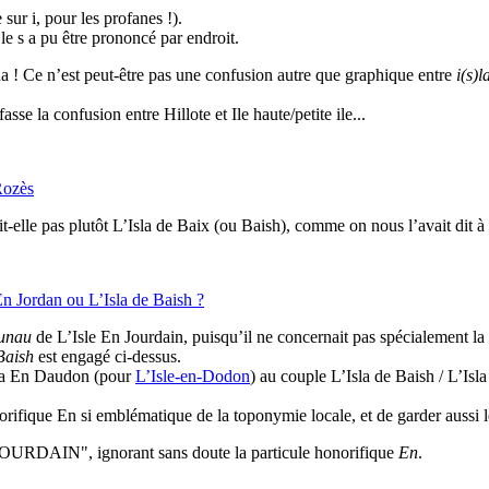
ur i, pour les profanes !).
 le s a pu être prononcé par endroit.
lha ! Ce n’est peut-être pas une confusion autre que graphique entre
i(s)l
e la confusion entre Hillote et Ile haute/petite ile...
Rozès
it-elle pas plutôt L’Isla de Baix (ou Baish), comme on nous l’avait dit 
En Jordan ou L’Isla de Baish ?
unau
de L’Isle En Jourdain, puisqu’il ne concernait pas spécialement la
Baish
est engagé ci-dessus.
Isla En Daudon (pour
L’Isle-en-Dodon
) au couple L’Isla de Baish / L’Isla
honorifique En si emblématique de la toponymie locale, et de garder auss
 JOURDAIN", ignorant sans doute la particule honorifique
En
.