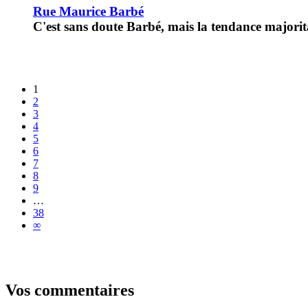
Rue Maurice Barbé
C'est sans doute Barbé, mais la tendance majorita
1
2
3
4
5
6
7
8
9
…
38
∞
Vos commentaires