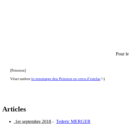
Pour le
[Peiroton]
Véser tanben
lo reportatge deu Peiroton en cerca d’estelas
!-)
Articles
1er septembre 2018
-
Tederic MERGER