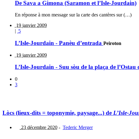
De Sava a Gimona (Saramon et l’Isle-Jourdain)
En réponse à mon message sur la carte des cantères sur (…)
19 janvier 2009
|
5
L’Isle-Jourdain - Panèu d’entrada
Peiroton
19 janvier 2009
L’Isle-Jourdain - Suu sòu de la plaça de l’Ostau 
0
3
Lòcs (lieux-dits = toponymie, paysage...) de
L’Isle-Jou
23 décembre 2020
-
Tederic Merger