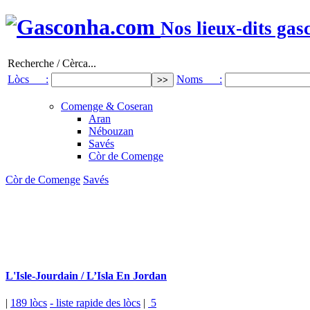
Nos lieux-dits gas
Recherche / Cèrca...
Lòcs :
Noms :
Comenge & Coseran
Aran
Nébouzan
Savés
Còr de Comenge
Còr de Comenge
Savés
L'Isle-Jourdain / L’Isla En Jordan
|
189 lòcs
- liste rapide des lòcs
|
5