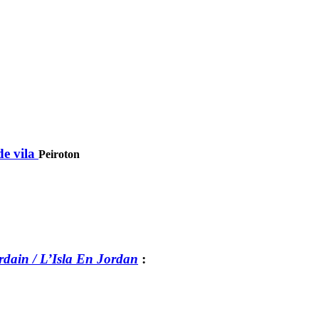
de vila
Peiroton
rdain / L’Isla En Jordan
: