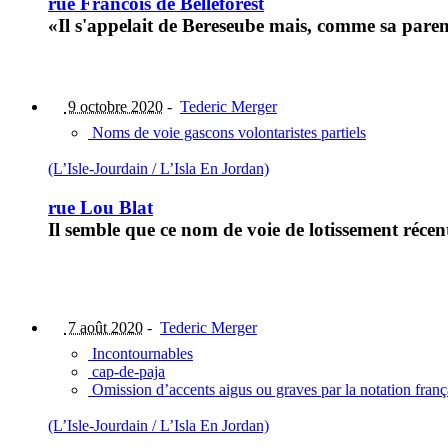
rue Francois de Belleforest
«Il s'appelait de Bereseube mais, comme sa parent
9 octobre 2020
-
Tederic Merger
Noms de voie gascons volontaristes partiels
(L’Isle-Jourdain / L’Isla En Jordan)
rue Lou Blat
Il semble que ce nom de voie de lotissement récent
7 août 2020
-
Tederic Merger
Incontournables
cap-de-paja
Omission d’accents aigus ou graves par la notation fran
(L’Isle-Jourdain / L’Isla En Jordan)