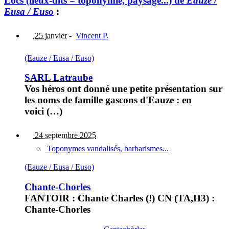
Lòcs (lieux-dits = toponymie, paysage...) de
Eauze /
Eusa / Euso
:
25 janvier
-
Vincent P.
(Eauze / Eusa / Euso)
SARL Latraube
Vos héros ont donné une petite présentation sur
les noms de famille gascons d'Eauze : en
voici (…)
24 septembre 2025
Toponymes vandalisés, barbarismes...
(Eauze / Eusa / Euso)
Chante-Chorles
FANTOIR : Chante Charles (!) CN (TA,H3) :
Chante-Chorles