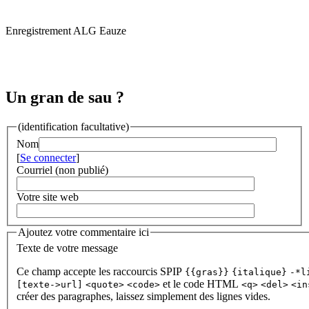
Enregistrement ALG Eauze
Un gran de sau ?
(identification facultative)
Nom
[
Se connecter
]
Courriel (non publié)
Votre site web
Ajoutez votre commentaire ici
Texte de votre message
Ce champ accepte les raccourcis SPIP
{{gras}}
{italique}
-*l
et le code HTML
[texte->url]
<quote>
<code>
<q>
<del>
<in
créer des paragraphes, laissez simplement des lignes vides.