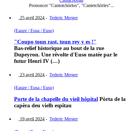
Cantachòrlas
Prononcer "Cantotchòrlos", "Cantetchòrles"...
25 avril 2024
-
Tederic Merger
(Eauze / Eusa / Euso)
"Coupo toun rast, toun rey y es !"
Bas-relief historique au bout de la rue
Dupeyron. Une révolte d'Euso matée par le
futur Henri IV (…)
23 avril 2024
-
Tederic Merger
(Eauze / Eusa / Euso)
Porte de la chapelle du vieil hôpital
Pòrta de la
capèra deu vielh espitau
19 avril 2024
-
Tederic Merger