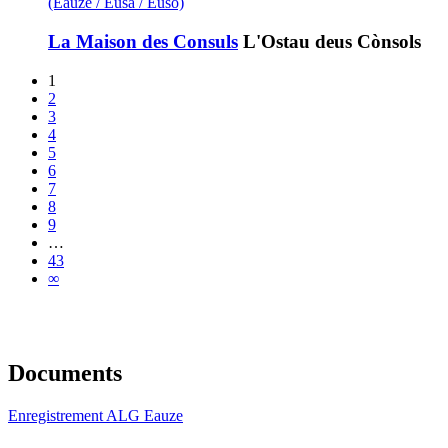
(Eauze / Eusa / Euso)
La Maison des Consuls
L'Ostau deus Cònsols
1
2
3
4
5
6
7
8
9
…
43
∞
Documents
Enregistrement ALG Eauze