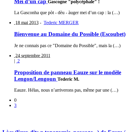
Mei d’un cap
Gascogne "polycéphale" !
La Gasconha que pòt - dèu - àuger mei d’un cap : la (…)
18 mai 2013
-
Tederic MERGER
Bienvenue au Domaine du Possible (Escoubet)
Je ne connais pas ce "Domaine du Possible", mais la (…)
24 septembre 2011
|
2
Proposition de panneau Eauze sur le modèle
Lengon/Lengoun
Tederic M.
Eauze. Hélas, nous n’arriverons pas, même par une (…)
0
3