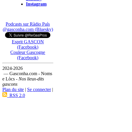
Instagram
Podcasts sur Ràdio País
@gasconha.com (Bluesky)
Esprit GASCON
(Facebook)
Couleur Gascogne
(Facebook)
2024-2026
— Gasconha.com - Noms
e Lòcs -
Nos lieux-dits
gascons
Plan du site
|
Se connecter
|
RSS 2.0