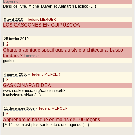
Bayonne
Dans ce livre, Michel Duvert et Xemartin Bachoc (…)
8 avril 2010
-
Tederic MERGER
LOS GASCONES EN GUIPÚZCOA
25 février 2010
|
2
Charte graphique spécifique au style architectural basco
landais ?
Lagasse
gaskoi
4 janvier 2010
-
Tederic MERGER
|
3
GASKOINARA BIDEA
www.euskomedia.org/cancionero/82
Kaskoinara bidea (…)
11 décembre 2009
-
Tederic MERGER
|
6
Apprendre le basque en moins de 100 leçons
[2014 : ce n’est plus sur le site d’une agence (…)