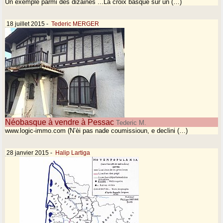
Un exemple parmi des dizaines ...La croix basque sur un (…)
18 juillet 2015
-
Tederic MERGER
Néobasque à vendre à Pessac
Tederic M.
www.logic-immo.com (N’èi pas nade coumissioun, e declini (…)
28 janvier 2015
-
Halip Lartiga