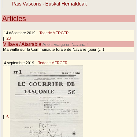
Pais Vascons - Euskal Herrialdeak
Articles
14 décembre 2019
-
Tederic MERGER
|
23
Villava / Atarrabia
Anèit, viatge en Navarra !
Ma veille sur la Communauté forale de Navarre (pour (…)
4 septembre 2019
-
Tederic MERGER
|
6