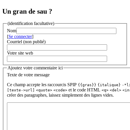
Un gran de sau ?
(identification facultative)
Nom
[
Se connecter
]
Courriel (non publié)
Votre site web
Ajoutez votre commentaire ici
Texte de votre message
Ce champ accepte les raccourcis SPIP
{{gras}}
{italique}
-*l
et le code HTML
[texte->url]
<quote>
<code>
<q>
<del>
<in
créer des paragraphes, laissez simplement des lignes vides.