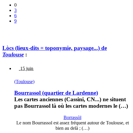
0
3
6
9
Lòcs (lieux-dits = toponymie, paysage...) de
Toulouse
:
15 juin
(Toulouse)
Bourrassol (quartier de Lardenne)
Les cartes anciennes (Cassini, CN...) ne situent
pas Bourrassol là où les cartes modernes le (…)
Borrassòl
Le nom Bourrassol est assez fréquent autour de Toulouse, et
bien au delà ; (…)