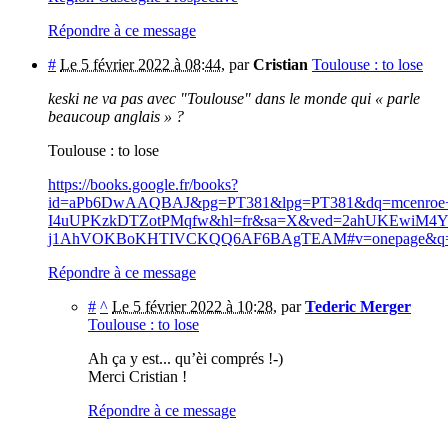
Répondre à ce message
#
Le 5 février 2022 à 08:44
,
par
Cristian
Toulouse : to lose
keski ne va pas avec "Toulouse" dans le monde qui « parle
beaucoup anglais » ?
Toulouse : to lose
https://books.google.fr/books?
id=aPb6DwAAQBAJ&pg=PT381&lpg=PT381&dq=mcenroe+to
I4uUPKzkDTZotPMqfw&hl=fr&sa=X&ved=2ahUKEwiM4Y
j1AhVOKBoKHTIVCKQQ6AF6BAgTEAM#v=onepage&q=mcen
Répondre à ce message
#
^
Le 5 février 2022 à 10:28
,
par
Tederic Merger
Toulouse : to lose
Ah ça y est... qu’èi comprés !-)
Merci Cristian !
Répondre à ce message