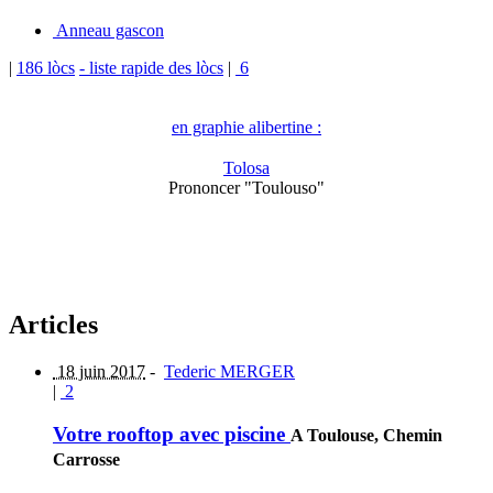
Anneau gascon
|
186 lòcs
- liste rapide des lòcs
|
6
en graphie alibertine :
Tolosa
Prononcer "Toulouso"
Articles
18 juin 2017
-
Tederic MERGER
|
2
Votre rooftop avec piscine
A Toulouse, Chemin
Carrosse