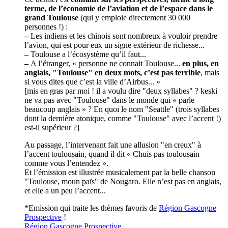
terme, de l’économie de l’aviation et de l’espace dans le
grand Toulouse
(qui y emploie directement 30 000
personnes !) :
–
Les indiens et les chinois sont nombreux à vouloir prendre
l’avion, qui est pour eux un signe extérieur de richesse...
–
Toulouse a l’écosystème qu’il faut...
–
A l’étranger, « personne ne connait Toulouse...
en plus, en
anglais, "Toulouse" en deux mots, c’est pas terrible
, mais
si vous dites que c’est la ville d’Airbus... »
[mis en gras par moi ! il a voulu dire "deux syllabes" ? keski
ne va pas avec "Toulouse" dans le monde qui « parle
beaucoup anglais » ? En quoi le nom "Seattle" (trois syllabes
dont la dernière atonique, comme "Toulouse" avec l’accent !)
est-il supérieur ?]
Au passage, l’intervenant fait une allusion "en creux" à
l’accent toulousain, quand il dit « Chuis pas toulousain
comme vous l’entendez ».
Et l’émission est illustrée musicalement par la belle chanson
"Toulouse, moun païs" de Nougaro. Elle n’est pas en anglais,
et elle a un peu l’accent...
*Emission qui traite les thèmes favoris de
Région Gascogne
Prospective
!
Région Gascogne Prospective