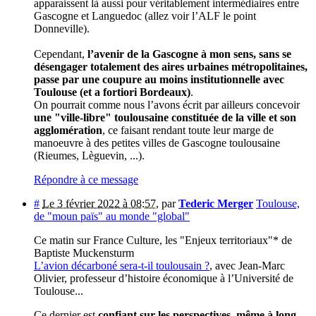
apparaissent là aussi pour véritablement intermédiaires entre
Gascogne et Languedoc (allez voir l’ALF le point
Donneville).
Cependant,
l’avenir de la Gascogne à mon sens, sans se
désengager totalement des aires urbaines métropolitaines,
passe par une coupure au moins institutionnelle avec
Toulouse (et a fortiori Bordeaux)
.
On pourrait comme nous l’avons écrit par ailleurs concevoir
une "ville-libre" toulousaine constituée de la ville et son
agglomération
, ce faisant rendant toute leur marge de
manoeuvre à des petites villes de Gascogne toulousaine
(Rieumes, Lèguevin, ...).
Répondre à ce message
#
Le 3 février 2022 à 08:57
,
par
Tederic Merger
Toulouse,
de "moun païs" au monde "global"
Ce matin sur France Culture, les "Enjeux territoriaux"* de
Baptiste Muckensturm
L’avion décarboné sera-t-il toulousain ?
, avec Jean-Marc
Olivier, professeur d’histoire économique à l’Université de
Toulouse...
Ce dernier est
confiant sur les perspectives, même à long