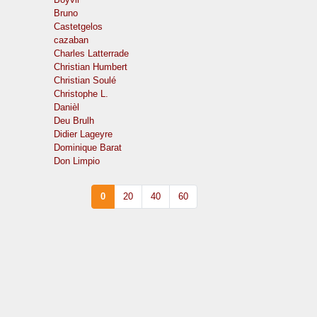
Bruno
Castetgelos
cazaban
Charles Latterrade
Christian Humbert
Christian Soulé
Christophe L.
Danièl
Deu Brulh
Didier Lageyre
Dominique Barat
Don Limpio
0
20
40
60