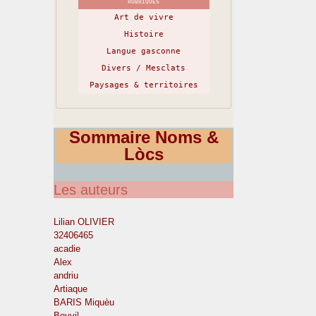
RUBRIQUES
Art de vivre
Histoire
Langue gasconne
Divers / Mesclats
Paysages & territoires
Sommaire Noms &
Lòcs
Les auteurs
Lilian OLIVIER
32406465
acadie
Alex
andriu
Artiaque
BARIS Miquèu
Boyvil