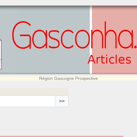
Région Gascogne Prospective
>>