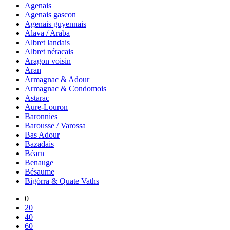
Agenais
Agenais gascon
Agenais guyennais
Alava / Araba
Albret landais
Albret néracais
Aragon voisin
Aran
Armagnac & Adour
Armagnac & Condomois
Astarac
Aure-Louron
Baronnies
Barousse / Varossa
Bas Adour
Bazadais
Béarn
Benauge
Bésaume
Bigòrra & Quate Vaths
0
20
40
60