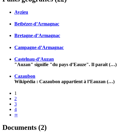
Ayzieu
Betbézer-d’Armagnac
Bretagne-d’Armagnac
Campagne-d’Armagnac
Castelnau-d’Auzan
"Auzan" signifie "du pays d’Eauze". Il parait (…)
Cazaubon
Wikipédia : Cazaubon appartient à l’Eauzan (…)
1
2
3
4
∞
Documents (2)