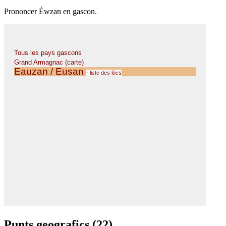
Prononcer Éwzan en gascon.
Punts geografics (22)