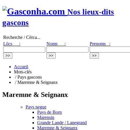
Nos lieux-dits
gascons
Recherche / Cèrca...
Lòcs :
Noms :
Prenoms :
Accueil
Mots-clés
/ Pays gascons
/ Maremne & Seignanx
Maremne & Seignanx
Pays negue
Pays de Born
Marensin
Grande Lande / Lanegrand
Maremne & Seignanx