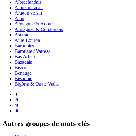
Albret landais
Albret néracais
Aragon voisin
Aran
Armagnac & Adour
Armagnac & Condomois
Astarac
Aure-Louron
Baronnies
Barousse / Varossa
Bas Adour
Bazadais
Béarn
Benauge
Bésaume
Bigòrra & Quate Vaths
0
20
40
60
Autres groupes de mots-clés