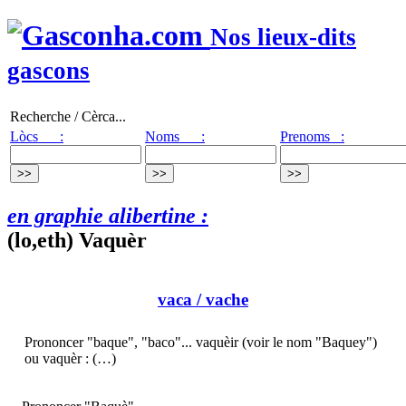
Nos lieux-dits
gascons
Recherche / Cèrca...
Lòcs :
Noms :
Prenoms :
en graphie alibertine :
(lo,eth) Vaquèr
vaca
/ vache
Prononcer "baque", "baco"... vaquèir (voir le nom "Baquey")
ou vaquèr : (…)