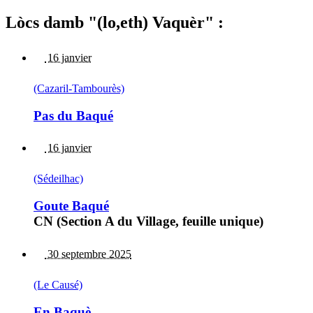
Lòcs damb "(lo,eth) Vaquèr" :
16 janvier
(Cazaril-Tambourès)
Pas du Baqué
16 janvier
(Sédeilhac)
Goute Baqué
CN (Section A du Village, feuille unique)
30 septembre 2025
(Le Causé)
En Baquè