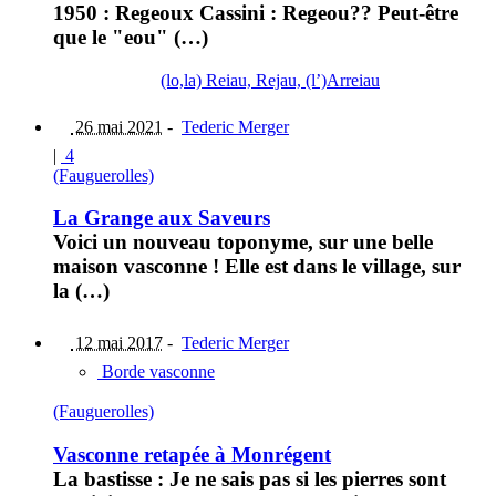
1950 : Regeoux Cassini : Regeou?? Peut-être
que le "eou" (…)
(lo,la) Reiau, Rejau, (l’)Arreiau
26 mai 2021
-
Tederic Merger
|
4
(Fauguerolles)
La Grange aux Saveurs
Voici un nouveau toponyme, sur une belle
maison vasconne ! Elle est dans le village, sur
la (…)
12 mai 2017
-
Tederic Merger
Borde vasconne
(Fauguerolles)
Vasconne retapée à Monrégent
La bastisse : Je ne sais pas si les pierres sont