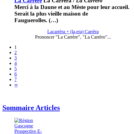
La Carrère
La Carrèra
/
La Carrèro
Merci à la Daune et au Mèste pour leur accueil.
Serait la plus vieille maison de
Fauguerolles. (…)
Lacarrèra + (la,era) Carrèra
Prononcer "La Carrère", "La Carrèro"...
1
2
3
4
5
6
7
∞
Sommaire Articles