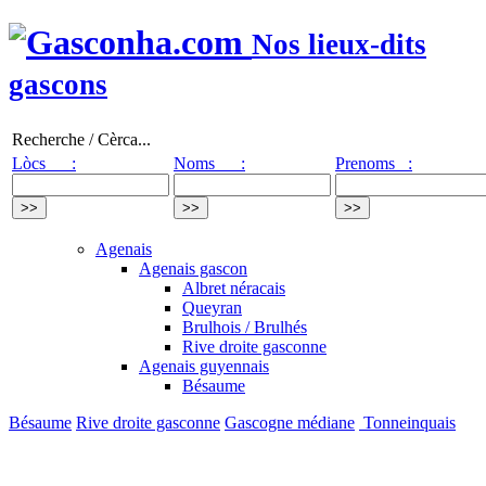
Nos lieux-dits
gascons
Recherche / Cèrca...
Lòcs :
Noms :
Prenoms :
Agenais
Agenais gascon
Albret néracais
Queyran
Brulhois / Brulhés
Rive droite gasconne
Agenais guyennais
Bésaume
Bésaume
Rive droite gasconne
Gascogne médiane
Tonneinquais