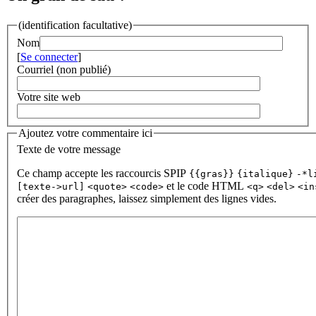
(identification facultative)
Nom
[
Se connecter
]
Courriel (non publié)
Votre site web
Ajoutez votre commentaire ici
Texte de votre message
Ce champ accepte les raccourcis SPIP
{{gras}}
{italique}
-*l
et le code HTML
[texte->url]
<quote>
<code>
<q>
<del>
<in
créer des paragraphes, laissez simplement des lignes vides.