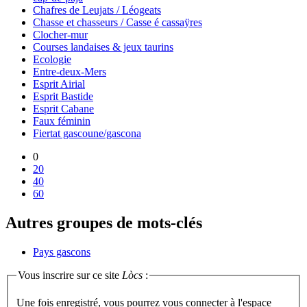
Chafres de Leujats / Léogeats
Chasse et chasseurs / Casse é cassaÿres
Clocher-mur
Courses landaises & jeux taurins
Ecologie
Entre-deux-Mers
Esprit Airial
Esprit Bastide
Esprit Cabane
Faux féminin
Fiertat gascoune/gascona
0
20
40
60
Autres groupes de mots-clés
Pays gascons
Vous inscrire sur ce site
Lòcs
:
Une fois enregistré, vous pourrez vous connecter à l'espace