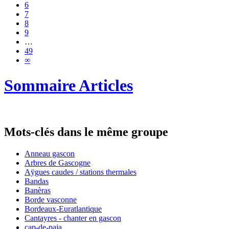
6
7
8
9
…
49
∞
Sommaire Articles
Mots-clés dans le même groupe
Anneau gascon
Arbres de Gascogne
Aÿgues caudes / stations thermales
Bandas
Banèras
Borde vasconne
Bordeaux-Euratlantique
Cantayres - chanter en gascon
cap-de-paja