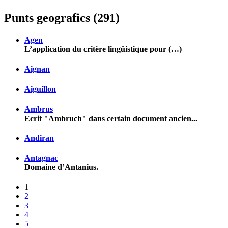
Punts geografics (291)
Agen
L’application du critère lingüistique pour (…)
Aignan
Aiguillon
Ambrus
Ecrit "Ambruch" dans certain document ancien...
Andiran
Antagnac
Domaine d’Antanius.
1
2
3
4
5