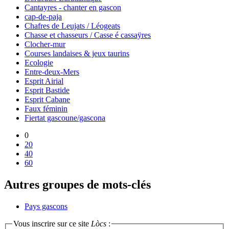
Cantayres - chanter en gascon
cap-de-paja
Chafres de Leujats / Léogeats
Chasse et chasseurs / Casse é cassaÿres
Clocher-mur
Courses landaises & jeux taurins
Ecologie
Entre-deux-Mers
Esprit Airial
Esprit Bastide
Esprit Cabane
Faux féminin
Fiertat gascoune/gascona
0
20
40
60
Autres groupes de mots-clés
Pays gascons
Vous inscrire sur ce site
Lòcs
: