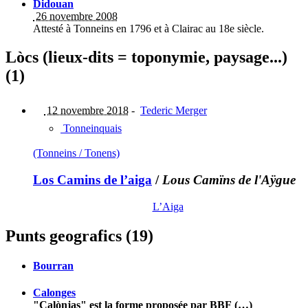
Didouan
26 novembre 2008
Attesté à Tonneins en 1796 et à Clairac au 18e siècle.
Lòcs (lieux-dits = toponymie, paysage...)
(1)
12 novembre 2018
-
Tederic Merger
Tonneinquais
(Tonneins / Tonens)
Los Camins de l’aiga
/
Lous Camïns de l'Aÿgue
L’Aiga
Punts geografics (19)
Bourran
Calonges
"Calònjas" est la forme proposée par BBF (…)