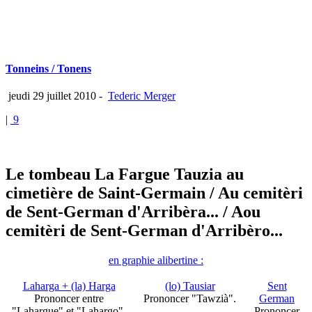
Tonneins / Tonens
jeudi 29 juillet 2010
-
Tederic Merger
|
9
Le tombeau La Fargue Tauzia au
cimetière de Saint-Germain
/ Au cemitèri
de Sent-German d'Arribèra...
/ Aou
cemitèri de Sent-German d'Arribèro...
en graphie alibertine :
Laharga + (la) Harga
(lo) Tausiar
Sent
Prononcer entre
Prononcer "Tawzià".
German
"Lahargue" et "Lahargo".
Prononcer