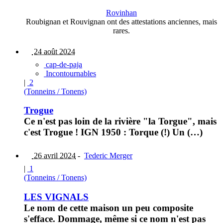
Rovinhan
Roubignan et Rouvignan ont des attestations anciennes, mais
rares.
24 août 2024
cap-de-paja
Incontournables
|
2
(Tonneins / Tonens)
Trogue
Ce n'est pas loin de la rivière "la Torgue", mais
c'est Trogue ! IGN 1950 : Torque (!) Un (…)
26 avril 2024
-
Tederic Merger
|
1
(Tonneins / Tonens)
LES VIGNALS
Le nom de cette maison un peu composite
s'efface. Dommage, même si ce nom n'est pas