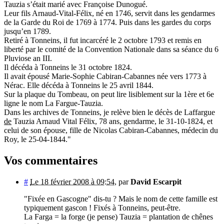
Tauzia s’était marié avec Françoise Dunogué.
Leur fils Arnaud-Vital-Félix, né en 1746, servit dans les gendarmes
de la Garde du Roi de 1769 à 1774. Puis dans les gardes du corps
jusqu’en 1789.
Retiré à Tonneins, il fut incarcéré le 2 octobre 1793 et remis en
liberté par le comité de la Convention Nationale dans sa séance du 6
Pluviose an III.
Il décéda à Tonneins le 31 octobre 1824.
Il avait épousé Marie-Sophie Cabiran-Cabannes née vers 1773 à
Nérac. Elle décéda à Tonneins le 25 avril 1844.
Sur la plaque du Tombeau, on peut lire lisiblement sur la 1ère et 6e
ligne le nom La Fargue-Tauzia.
Dans les archives de Tonneins, je relève bien le décès de Laffargue
de
Tauzia Arnaud Vital Félix, 78 ans, gendarme, le 31-10-1824, et
celui de son épouse, fille de Nicolas Cabiran-Cabannes, médecin du
Roy, le 25-04-1844."
Vos commentaires
#
Le 18 février 2008 à 09:54
,
par
David Escarpit
"Fixée en Gascogne" dis-tu ? Mais le nom de cette famille est
typiquement gascon ! Fixés à Tonneins, peut-être.
La Farga = la forge (je pense) Tauzia = plantation de chênes