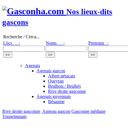
Nos lieux-dits
gascons
Recherche / Cèrca...
Lòcs :
Noms :
Prenoms :
Agenais
Agenais gascon
Albret néracais
Queyran
Brulhois / Brulhés
Rive droite gasconne
Agenais guyennais
Bésaume
Rive droite gasconne
Anneau gascon
Gascogne médiane
Tonneinquais