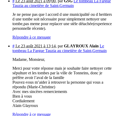
#
Le 23 août 2021 à 09:00
,
par
GSG
Le tombeau La Fargue
Tauzia au cimetière de Saint-Germain
Je ne pense pas que l accord d une municipalité ou d heritiers
d une tombe soit nécessaire pour simplement nettoyer une
tombe,pas meme pour replacer une stèle détachée(experience
personnelle récente).
Répondre à ce message
#
Le 23 août 2021 à 13:14
,
par
GLAYROUX Alain
Le
tombeau La Fargue Tauzia au cimetière de Saint-Germain
Madame, Monsieur,
Merci pour votre réponse mais je souhaite faire nettoyer cette
sépulture et les tombes par la ville de Tonneins, donc je
préfère avoir l’aval de la famille
Pouvez-vous m’aider à retrouver la personne qui vous a
répondu (Marie-Christine)
Avec mes sincères remerciements
Bien à vous
Cordialement
Alain Glayroux
Répondre à ce message