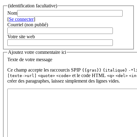
(identification facultative)
Nom
[
Se connecter
]
Courriel (non publié)
Votre site web
Ajoutez votre commentaire ici
Texte de votre message
Ce champ accepte les raccourcis SPIP
{{gras}}
{italique}
-*l
et le code HTML
[texte->url]
<quote>
<code>
<q>
<del>
<in
créer des paragraphes, laissez simplement des lignes vides.