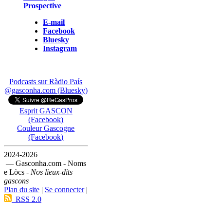
Prospective
E-mail
Facebook
Bluesky
Instagram
Podcasts sur Ràdio País
@gasconha.com (Bluesky)
Esprit GASCON
(Facebook)
Couleur Gascogne
(Facebook)
2024-2026
— Gasconha.com - Noms
e Lòcs -
Nos lieux-dits
gascons
Plan du site
|
Se connecter
|
RSS 2.0