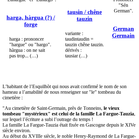
"Sén
German".
tausin
/ chêne
harga, hàrgua (?)
/
tauzin
forge
German
variante :
Germain
harga : prononcer
taudintaudin =
"hargue" ou "hargo".
tauzin chêne tauzin.
hàrgua : on ne sait
dérivés :
pas trop... (…)
tausiar (…)
L’habitant de l’Esquilhòt qui nous avait confirmé le nom de son
hameau a l’amabilité de nous renseigner sur "le" tombeau du
cimetière :
"Au cimetière de Saint-Germain, près de Tonneins,
le vieux
tombeau "mystérieux" est celui de la famille La Fargue-Tauzia
,
sur lequel l’écriture a subi l’outrage du temps !
La famille La Fargue-Tauzia était fixée en Gascogne depuis le XIVe
siècle environ.
Au début du XVIIIe siècle, le noble Henry-Raymond de La Fargue-