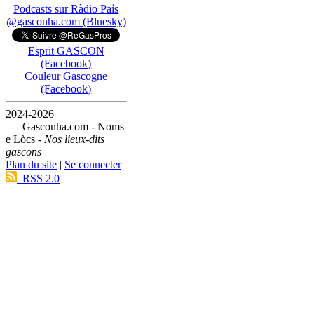
Podcasts sur Ràdio País
@gasconha.com (Bluesky)
Esprit GASCON
(Facebook)
Couleur Gascogne
(Facebook)
2024-2026
— Gasconha.com - Noms
e Lòcs -
Nos lieux-dits
gascons
Plan du site
|
Se connecter
|
RSS 2.0