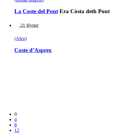
La Coste del Pont
Era Còsta deth Pont
21 février
(Aleu)
Coste d’Asprex
0
4
8
12