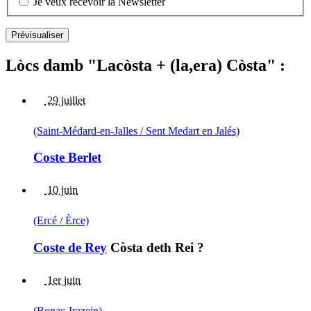
Je veux recevoir la Newsletter
Lòcs damb "Lacòsta + (la,era) Còsta" :
29 juillet
(Saint-Médard-en-Jalles / Sent Medart en Jalés)
Coste Berlet
10 juin
(Ercé / Èrce)
Coste de Rey
Còsta deth Rei ?
1er juin
(Bonac-Irazein)