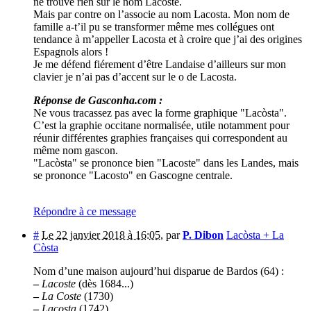
ne trouve rien sur le nom Lacoste.
Mais par contre on l’associe au nom Lacosta. Mon nom de
famille a-t’il pu se transformer même mes collégues ont
tendance à m’appeller Lacosta et à croire que j’ai des origines
Espagnols alors !
Je me défend fiérement d’être Landaise d’ailleurs sur mon
clavier je n’ai pas d’accent sur le o de Lacosta.
Réponse de Gasconha.com :
Ne vous tracassez pas avec la forme graphique "Lacòsta".
C’est la graphie occitane normalisée, utile notamment pour
réunir différentes graphies françaises qui correspondent au
même nom gascon.
"Lacòsta" se prononce bien "Lacoste" dans les Landes, mais
se prononce "Lacosto" en Gascogne centrale.
Répondre à ce message
#
Le 22 janvier 2018 à 16:05
,
par
P. Dibon
Lacòsta + La
Còsta
Nom d’une maison aujourd’hui disparue de Bardos (64) :
–
Lacoste
(dès 1684...)
–
La Coste
(1730)
–
Lacosta
(1742)