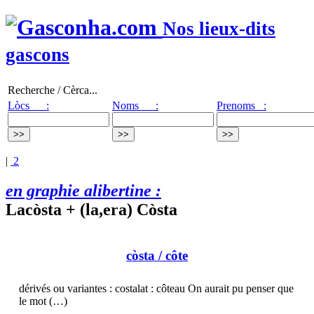
Nos lieux-dits
gascons
Recherche / Cèrca...
Lòcs :
Noms :
Prenoms :
|
2
en graphie alibertine :
Lacòsta + (la,era) Còsta
còsta
/ côte
dérivés ou variantes : costalat : côteau On aurait pu penser que
le mot (…)