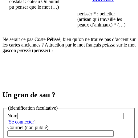
costalat : côteau On aurait
pu penser que le mot (…)
perissèr * : pelletier
(artisan qui travaille les
peaux d’animaux) * (…)
Ne serait-ce pas Coste
Pélissé
, bien qu’on ne trouve pas d’accent sur
les cartes anciennes ? Attraction par le mot français
pelisse
sur le mot
gascon
perissè
(perisser) ?
Un gran de sau ?
(identification facultative)
Nom
[
Se connecter
]
Courriel (non publié)