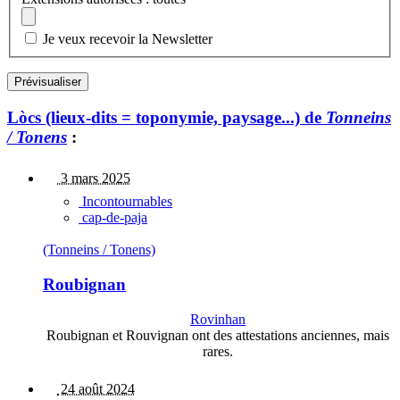
Je veux recevoir la Newsletter
Lòcs (lieux-dits = toponymie, paysage...) de
Tonneins
/ Tonens
:
3 mars 2025
Incontournables
cap-de-paja
(Tonneins / Tonens)
Roubignan
Rovinhan
Roubignan et Rouvignan ont des attestations anciennes, mais
rares.
24 août 2024