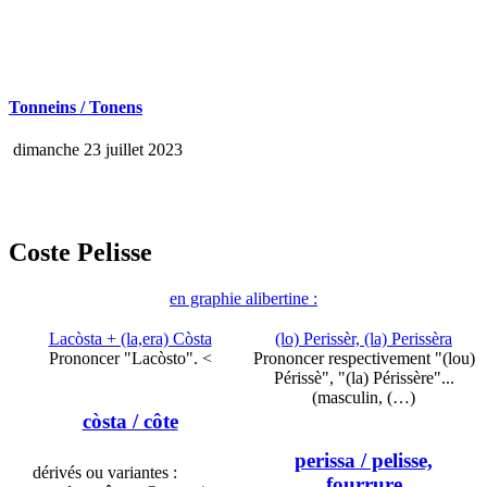
Tonneins / Tonens
dimanche 23 juillet 2023
Coste Pelisse
en graphie alibertine :
Lacòsta + (la,era) Còsta
(lo) Perissèr, (la) Perissèra
Prononcer "Lacòsto". <
Prononcer respectivement "(lou)
Périssè", "(la) Périssère"...
(masculin, (…)
còsta
/ côte
perissa
/ pelisse,
dérivés ou variantes :
fourrure