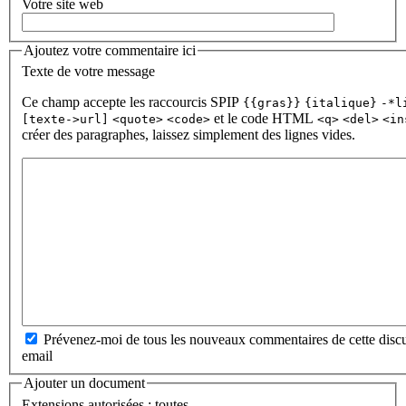
Votre site web
Ajoutez votre commentaire ici
Texte de votre message
Ce champ accepte les raccourcis SPIP
{{gras}}
{italique}
-*l
et le code HTML
[texte->url]
<quote>
<code>
<q>
<del>
<in
créer des paragraphes, laissez simplement des lignes vides.
Prévenez-moi de tous les nouveaux commentaires de cette discu
email
Ajouter un document
Extensions autorisées : toutes