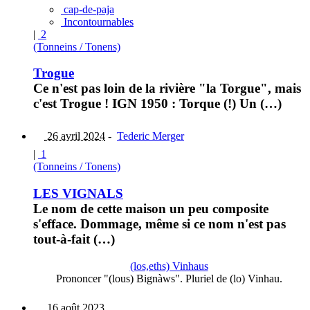
cap-de-paja
Incontournables
|
2
(Tonneins / Tonens)
Trogue
Ce n'est pas loin de la rivière "la Torgue", mais
c'est Trogue ! IGN 1950 : Torque (!) Un (…)
26 avril 2024
-
Tederic Merger
|
1
(Tonneins / Tonens)
LES VIGNALS
Le nom de cette maison un peu composite
s'efface. Dommage, même si ce nom n'est pas
tout-à-fait (…)
(los,eths) Vinhaus
Prononcer "(lous) Bignàws". Pluriel de (lo) Vinhau.
16 août 2023