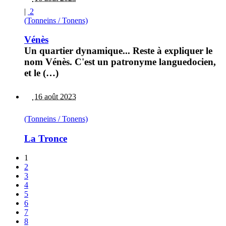
|
2
(Tonneins / Tonens)
Vénès
Un quartier dynamique... Reste à expliquer le
nom Vénès. C'est un patronyme languedocien,
et le (…)
16 août 2023
(Tonneins / Tonens)
La Tronce
1
2
3
4
5
6
7
8