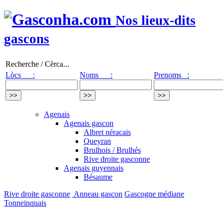
Nos lieux-dits
gascons
Recherche / Cèrca...
Lòcs :
Noms :
Prenoms :
Agenais
Agenais gascon
Albret néracais
Queyran
Brulhois / Brulhés
Rive droite gasconne
Agenais guyennais
Bésaume
Rive droite gasconne
Anneau gascon
Gascogne médiane
Tonneinquais