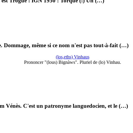
 c'est Trogue ! IGN 1950 : Torque (!) Un (…)
e. Dommage, même si ce nom n'est pas tout-à-fait (…)
(los,eths) Vinhaus
Prononcer "(lous) Bignàws". Pluriel de (lo) Vinhau.
om Vénès. C'est un patronyme languedocien, et le (…)