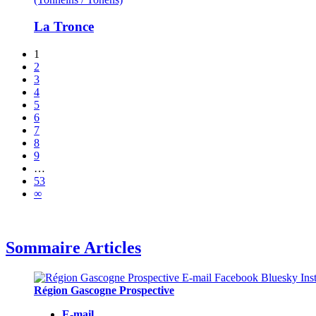
La Tronce
1
2
3
4
5
6
7
8
9
…
53
∞
Sommaire Articles
Région Gascogne Prospective
E-mail