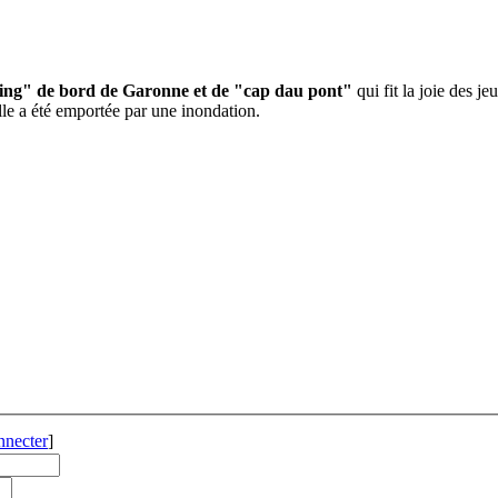
cing" de bord de Garonne et de "cap dau pont"
qui fit la joie des j
lle a été emportée par une inondation.
nnecter
]