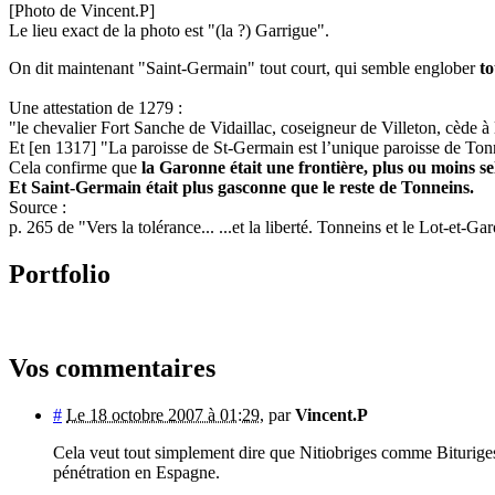
[Photo de Vincent.P]
Le lieu exact de la photo est "(la ?) Garrigue".
On dit maintenant "Saint-Germain" tout court, qui semble englober
to
Une attestation de 1279 :
"le chevalier Fort Sanche de Vidaillac, coseigneur de Villeton, cède 
Et [en 1317] "La paroisse de St-Germain est l’unique paroisse de T
Cela confirme que
la Garonne était une frontière, plus ou moins sel
Et Saint-Germain était plus gasconne que le reste de Tonneins.
Source :
p. 265 de "Vers la tolérance... ...et la liberté. Tonneins et le Lot-et
Portfolio
Vos commentaires
#
Le 18 octobre 2007 à 01:29
,
par
Vincent.P
Cela veut tout simplement dire que Nitiobriges comme Bituriges e
pénétration en Espagne.