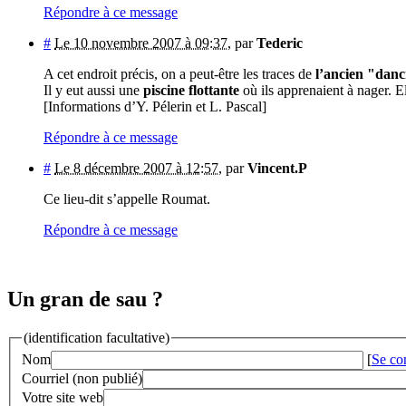
Répondre à ce message
#
Le 10 novembre 2007 à 09:37
,
par
Tederic
A cet endroit précis, on a peut-être les traces de
l’ancien "dan
Il y eut aussi une
piscine flottante
où ils apprenaient à nager. E
[Informations d’Y. Pélerin et L. Pascal]
Répondre à ce message
#
Le 8 décembre 2007 à 12:57
,
par
Vincent.P
Ce lieu-dit s’appelle Roumat.
Répondre à ce message
Un gran de sau ?
(identification facultative)
Nom
[
Se co
Courriel (non publié)
Votre site web