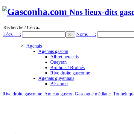
Nos lieux-dits gas
Recherche / Cèrca...
Lòcs :
Noms :
Agenais
Agenais gascon
Albret néracais
Queyran
Brulhois / Brulhés
Rive droite gasconne
Agenais guyennais
Bésaume
Rive droite gasconne
Anneau gascon
Gascogne médiane
Tonneinqu