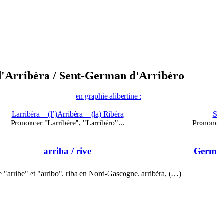
'Arribèra
/ Sent-German d'Arribèro
en graphie alibertine :
Larribèra + (l’)Arribèra + (la) Ribèra
S
Prononcer "Larribère", "Larribèro"...
Prononc
arriba
/ rive
Germ
 "arribe" et "arribo". riba en Nord-Gascogne. arribèra, (…)