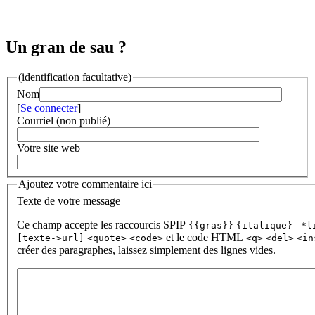
Un gran de sau ?
(identification facultative)
Nom
[
Se connecter
]
Courriel (non publié)
Votre site web
Ajoutez votre commentaire ici
Texte de votre message
Ce champ accepte les raccourcis SPIP
{{gras}}
{italique}
-*l
et le code HTML
[texte->url]
<quote>
<code>
<q>
<del>
<in
créer des paragraphes, laissez simplement des lignes vides.