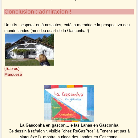
Conclusion : admiracion !
Un utís inesperat entà nosautes, entà la memòria e la prospectiva deu
monde landés (mei deu quart de la Gasconha !).
(Sabres)
Marquèze
La Gasconha en gascon... e las Lanas en Gasconha
Ce dessin à rafraîchir, visible "chez ReGasPros" à Tonens (et pas à
Marquèze !), montre la place des Landes en Gascogne.