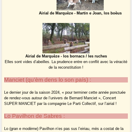
Airial de Marquèze - Martin e Joan, los boèus
Airial de Marquèze - los bornacs / les ruches
Elles sont vides d’abeilles. La prudence entre en conflit avec la véracité
de la reconstitution !
Manciet (qu’èm dens lo son país) :
Le dernier jour de la saison 2024, « pour terminer cette année ponctuée
de rendez-vous autour de l’univers de Bernard Manciet », Concert
SUPER MANCIET par la compagnie Le Parti Collectif, sur l’airial !
Lo Pavilhon de Sabres :
Lo (gran e modèrne) Pavilhon n’es pas sus l’eiriau, mès a costat de la