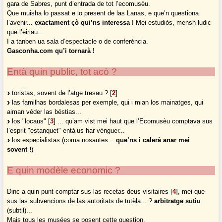
gara de Sabres, punt d’entrada de tot l’ecomusèu.
Que muisha lo passat e lo present de las Lanas, e que’n questiona
l’avenir...
exactament çò qui’ns interessa
! Mei estudiós, mensh ludic
que l’eiriau...
I a tanben ua sala d’espectacle o de conferéncia.
Gasconha.com qu’i tornarà !
Entà quin public, tot acò ?
toristas, sovent de l’atge tresau ?
[
2
]
las familhas bordalesas per exemple, qui i mian los mainatges, qui
aiman véder las béstias...
los "locaus"
[
3
]
... qu’am vist mei haut que l’Ecomusèu comptava sus
l’esprit "estanquet" entà’us har vénguer...
los especialistas (coma nosautes...
que’ns i calerà anar mei
sovent !
)
E quin modèle economic ?
Dinc a quin punt comptar sus las recetas deus visitaires
[
4
]
, mei que
sus las subvencions de las autoritats de tutèla... ?
arbitratge sutiu
(subtil)...
Mais tous les musées se posent cette question.