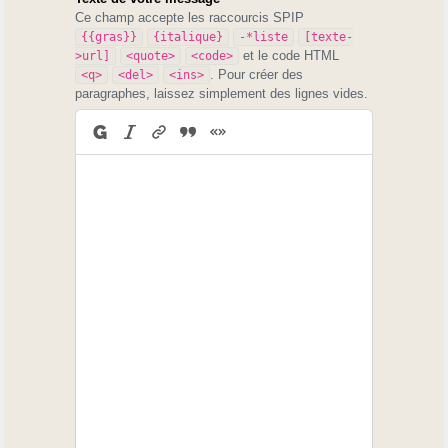
Ce champ accepte les raccourcis SPIP
{{gras}}
{italique}
-*liste
[texte-
et le code HTML
>url]
<quote>
<code>
. Pour créer des
<q>
<del>
<ins>
paragraphes, laissez simplement des lignes vides.