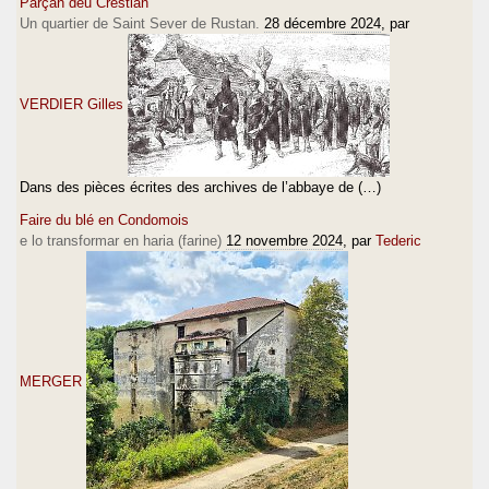
Parçan deu Crestian
Un quartier de Saint Sever de Rustan.
28 décembre 2024
, par
VERDIER Gilles
Dans des pièces écrites des archives de l’abbaye de (…)
Faire du blé en Condomois
e lo transformar en haria (farine)
12 novembre 2024
, par
Tederic
MERGER