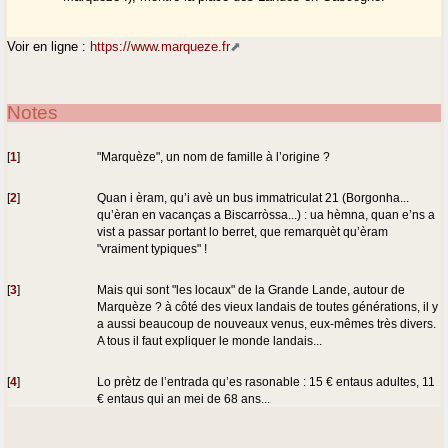
Voir en ligne :
https://www.marqueze.fr
Notes
[
1
]
"Marquèze", un nom de famille à l’origine ?
[
2
]
Quan i èram, qu’i avè un bus immatriculat 21 (Borgonha...
qu’èran en vacanças a Biscarròssa...) : ua hèmna, quan e’ns a
vist a passar portant lo berret, que remarquèt qu’èram
"vraiment typiques" !
[
3
]
Mais qui sont "les locaux" de la Grande Lande, autour de
Marquèze ? à côté des vieux landais de toutes générations, il y
a aussi beaucoup de nouveaux venus, eux-mêmes très divers.
A tous il faut expliquer le monde landais...
[
4
]
Lo prètz de l’entrada qu’es rasonable : 15 € entaus adultes, 11
€ entaus qui an mei de 68 ans...