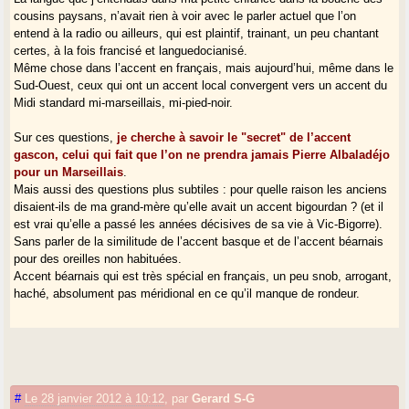
cousins paysans, n’avait rien à voir avec le parler actuel que l’on
entend à la radio ou ailleurs, qui est plaintif, trainant, un peu chantant
certes, à la fois francisé et languedocianisé.
Même chose dans l’accent en français, mais aujourd’hui, même dans le
Sud-Ouest, ceux qui ont un accent local convergent vers un accent du
Midi standard mi-marseillais, mi-pied-noir.
Sur ces questions,
je cherche à savoir le "secret" de l’accent
gascon, celui qui fait que l’on ne prendra jamais Pierre Albaladéjo
pour un Marseillais
.
Mais aussi des questions plus subtiles : pour quelle raison les anciens
disaient-ils de ma grand-mère qu’elle avait un accent bigourdan ? (et il
est vrai qu’elle a passé les années décisives de sa vie à Vic-Bigorre).
Sans parler de la similitude de l’accent basque et de l’accent béarnais
pour des oreilles non habituées.
Accent béarnais qui est très spécial en français, un peu snob, arrogant,
haché, absolument pas méridional en ce qu’il manque de rondeur.
#
Le 28 janvier 2012 à 10:12
,
par
Gerard S-G