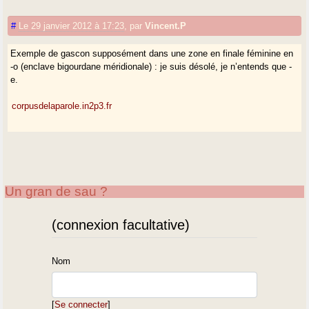
#
Le 29 janvier 2012 à 17:23
,
par
Vincent.P
Exemple de gascon supposément dans une zone en finale féminine en
-o (enclave bigourdane méridionale) : je suis désolé, je n’entends que -
e.
corpusdelaparole.in2p3.fr
Un gran de sau ?
(connexion facultative)
Nom
[
Se connecter
]