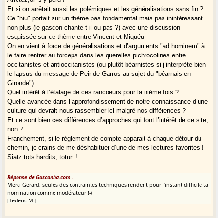
Et si on arrêtait aussi les polémiques et les généralisations sans fin ?
En fait, tout au long de ces échanges, on ne peut que constater que le
Ce "hiu" portait sur un thème pas fondamental mais pas inintéressant
dialogue avec les occitanistes est très difficile, voire impossible, tant
non plus (le gascon chante-t-il ou pas ?) avec une discussion
leur mauvaise foi et leur malhonnêteté intellectuelle est patente.
esquissée sur ce thème entre Vincent et Miquéu.
Il est impossible de discuter sérieusement avec eux.
On en vient à force de généralisations et d’arguments "ad hominem" à
Pisser dans un violon produirait sans doute de bien meilleurs
le faire rentrer au forceps dans les querelles pichrocolines entre
résultats.
occitanistes et antioccitanistes (ou plutôt béarnistes si j’interprète bien
le lapsus du message de Peir de Garros au sujet du "béarnais en
Gironde").
Quel intérêt à l’étalage de ces rancoeurs pour la nième fois ?
Quelle avancée dans l’approfondissement de notre connaissance d’une
culture qui devrait nous rassembler ici malgré nos différences ?
Et ce sont bien ces différences d’approches qui font l’intérêt de ce site,
non ?
Franchement, si le règlement de compte apparait à chaque détour du
chemin, je crains de me déshabituer d’une de mes lectures favorites !
Siatz tots hardits, totun !
Réponse de Gasconha.com :
Merci Gerard, seules des contraintes techniques rendent pour l’instant difficile ta
nomination comme modérateur !-)
[Tederic M.]