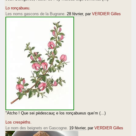
Lo ronçabueu.
Les noms gascons de la Bugrane.
28 février
, par
VERDIER Gilles
"Atcho ! Que sei pèdescauç e los ronçabueus que’m (…)
Los crespèths.
Le nom des beignets en Gascogne.
19 février
, par
VERDIER Gilles