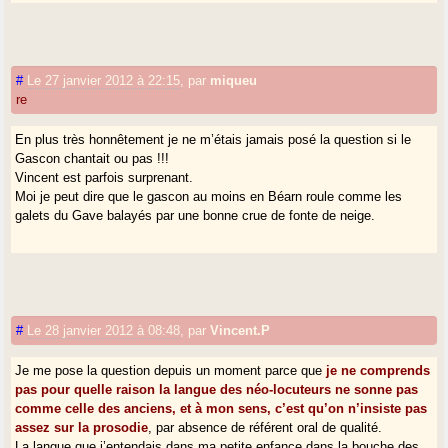
#
Le 27 janvier 2012 à 22:15
,
par
miqueu
re
En plus très honnêtement je ne m’étais jamais posé la question si le
Gascon chantait ou pas !!!
Vincent est parfois surprenant.
Moi je peut dire que le gascon au moins en Béarn roule comme les
galets du Gave balayés par une bonne crue de fonte de neige.
#
Le 28 janvier 2012 à 08:48
,
par
Vincent.P
Je me pose la question depuis un moment parce que
je ne comprends
pas pour quelle raison la langue des néo-locuteurs ne sonne pas
comme celle des anciens, et à mon sens, c’est qu’on n’insiste pas
assez sur la prosodie
, par absence de référent oral de qualité.
La langue que j’entendais dans ma petite enfance dans la bouche des