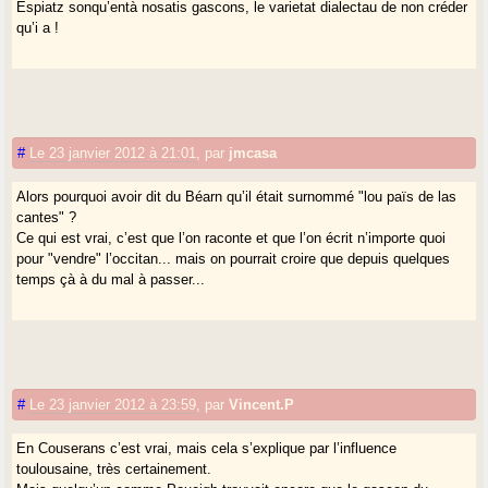
Espiatz sonqu’entà nosatis gascons, le varietat dialectau de non créder
qu’i a !
#
Le 23 janvier 2012 à 21:01
,
par
jmcasa
Alors pourquoi avoir dit du Béarn qu’il était surnommé "lou païs de las
cantes" ?
Ce qui est vrai, c’est que l’on raconte et que l’on écrit n’importe quoi
pour "vendre" l’occitan... mais on pourrait croire que depuis quelques
temps çà à du mal à passer...
#
Le 23 janvier 2012 à 23:59
,
par
Vincent.P
En Couserans c’est vrai, mais cela s’explique par l’influence
toulousaine, très certainement.