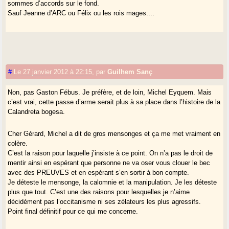
sommes d’accords sur le fond.
Sauf Jeanne d’ARC ou Félix ou les rois mages....
#
Le 27 janvier 2012 à 22:15
,
par
Guilhem Sanç
Non, pas Gaston Fébus. Je préfère, et de loin, Michel Eyquem. Mais
c’est vrai, cette passe d’arme serait plus à sa place dans l’histoire de la
Calandreta bogesa.
Cher Gérard, Michel a dit de gros mensonges et ça me met vraiment en
colère.
C’est la raison pour laquelle j’insiste à ce point. On n’a pas le droit de
mentir ainsi en espérant que personne ne va oser vous clouer le bec
avec des PREUVES et en espérant s’en sortir à bon compte.
Je déteste le mensonge, la calomnie et la manipulation. Je les déteste
plus que tout. C’est une des raisons pour lesquelles je n’aime
décidément pas l’occitanisme ni ses zélateurs les plus agressifs.
Point final définitif pour ce qui me concerne.