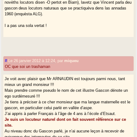
novèths locutors disen -O pertot en Biarn), lavetz que Vincent parla deu
gascon deus locutors naturaus que se practiquèva dens las annadas
1960 (enquèsta ALG).
I a pas una sola vertat !
#
Le 26 janvier 2012 à 12:24
,
par
miqueu
OC que soi un trashaman
Je voit avec plaisir que Mr ARNAUDIN est toujours parmi nous, tant
mieux un grand monsieur !!!
Mais prendre comme pseudo le nom de cet illustre Gascon dénote un
ego surdémesuré !!!
Je tiens à préciser à ce cher monsieur que ma langue maternelle est le
gascon, en particulier celui parlé en vallée d’aspe.
J’ai appris à parler Français à l’âge de 4 ans à l’école d’Etsaut.
Je suis un locuteur naturel dont on fait souvent référence sur ce
site.
Au niveau donc du Gascon parlé, je n’ai aucune leçon à recevoir de
quiconque des internautes de ce site.