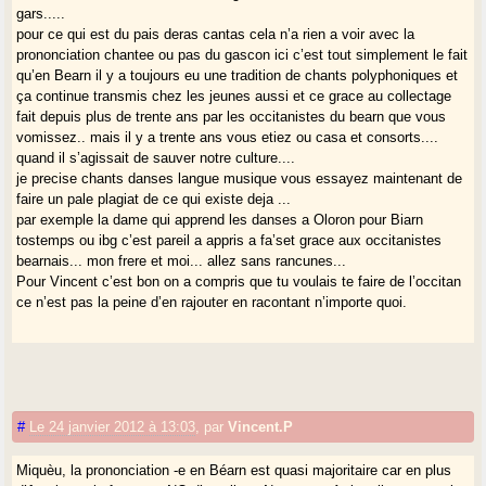
gars.....
pour ce qui est du pais deras cantas cela n’a rien a voir avec la
prononciation chantee ou pas du gascon ici c’est tout simplement le fait
qu’en Bearn il y a toujours eu une tradition de chants polyphoniques et
ça continue transmis chez les jeunes aussi et ce grace au collectage
fait depuis plus de trente ans par les occitanistes du bearn que vous
vomissez.. mais il y a trente ans vous etiez ou casa et consorts....
quand il s’agissait de sauver notre culture....
je precise chants danses langue musique vous essayez maintenant de
faire un pale plagiat de ce qui existe deja ...
par exemple la dame qui apprend les danses a Oloron pour Biarn
tostemps ou ibg c’est pareil a appris a fa’set grace aux occitanistes
bearnais... mon frere et moi... allez sans rancunes...
Pour Vincent c’est bon on a compris que tu voulais te faire de l’occitan
ce n’est pas la peine d’en rajouter en racontant n’importe quoi.
#
Le 24 janvier 2012 à 13:03
,
par
Vincent.P
Miquèu, la prononciation -e en Béarn est quasi majoritaire car en plus