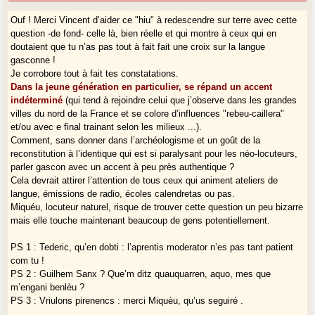
Ouf ! Merci Vincent d’aider ce "hiu" à redescendre sur terre avec cette
question -de fond- celle là, bien réelle et qui montre à ceux qui en
doutaient que tu n’as pas tout à fait fait une croix sur la langue
gasconne !
Je corrobore tout à fait tes constatations.
Dans la jeune génération en particulier, se répand un accent
indéterminé
(qui tend à rejoindre celui que j’observe dans les grandes
villes du nord de la France et se colore d’influences "rebeu-caillera"
et/ou avec e final trainant selon les milieux ...).
Comment, sans donner dans l’archéologisme et un goût de la
reconstitution à l’identique qui est si paralysant pour les néo-locuteurs,
parler gascon avec un accent à peu près authentique ?
Cela devrait attirer l’attention de tous ceux qui animent ateliers de
langue, émissions de radio, écoles calendretas ou pas.
Miquéu, locuteur naturel, risque de trouver cette question un peu bizarre
mais elle touche maintenant beaucoup de gens potentiellement.
PS 1 : Tederic, qu’en dobti : l’aprentis moderator n’es pas tant patient
com tu !
PS 2 : Guilhem Sanx ? Que’m ditz quauquarren, aquo, mes que
m’engani benlèu ?
PS 3 : Vriulons pirenencs : merci Miquèu, qu’us seguiré .