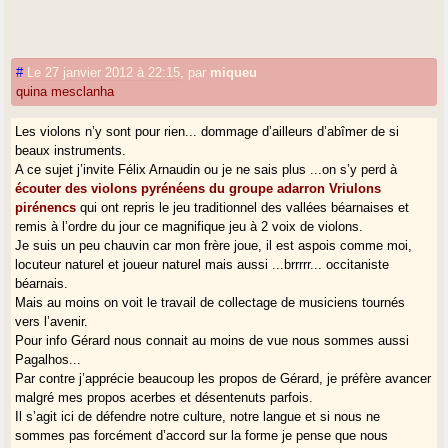
#
Le 27 janvier 2012 à 22:15
,
par
miqueu
quina mesclanha
Les violons n’y sont pour rien... dommage d’ailleurs d’abîmer de si
beaux instruments.
A ce sujet j’invite Félix Arnaudin ou je ne sais plus ...on s’y perd à
écouter des violons pyrénéens du groupe adarron Vriulons
pirénencs
qui ont repris le jeu traditionnel des vallées béarnaises et
remis à l’ordre du jour ce magnifique jeu à 2 voix de violons.
Je suis un peu chauvin car mon frère joue, il est aspois comme moi,
locuteur naturel et joueur naturel mais aussi ...brrrrr... occitaniste
béarnais.
Mais au moins on voit le travail de collectage de musiciens tournés
vers l’avenir.
Pour info Gérard nous connait au moins de vue nous sommes aussi
Pagalhos...
Par contre j’apprécie beaucoup les propos de Gérard, je préfère avancer
malgré mes propos acerbes et désentenuts parfois.
Il s’agit ici de défendre notre culture, notre langue et si nous ne
sommes pas forcément d’accord sur la forme je pense que nous