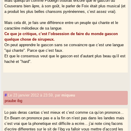
Mais quelqu’un comme Poueigh trouvait encore que le gascon du
Couserans bien âpre, à son goût, le parler de Foix était plus musical (et
a produit les plus belles chansons pyrénéennes, c’est assez vrai).
Mais cela dit, je fais une différence entre un peuple qui chante et le
caractère mélodieux de sa langue.
Ce que je critique, c’est l’obsession de faire du monde gascon
quelque chose de sirupeux.
On peut apprendre le gascon sans se convaincre que c’est une langue
"qui chante". Parce que c’est faux.
Et que le consensus veut que le gascon est d’autant plus beau qu’il est
haché et "hard".
#
Le 23 janvier 2012 à 23:59
,
par
miqueu
praube ibg
Lo pais deras cantas c’est mieux et c’est comme ca qu’on prononce...
En Bearn on prononce pas e a la fin on n’est pas dans les landes mais
c’est vrai que la phonetique est difficile a ecrire... j’ai note cinq facons
d’ecrire differentes sur le sit de l’ibg va falloir vous mettre d’accord les