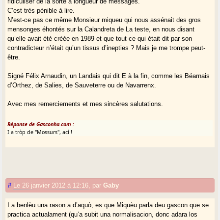
ridiculiser de la sorte à longueur de messages.
C’est très pénible à lire.
N’est-ce pas ce même Monsieur miqueu qui nous assénait des gros
mensonges éhontés sur la Calandreta de La teste, en nous disant
qu’elle avait été créée en 1989 et que tout ce qui était dit par son
contradicteur n’était qu’un tissus d’inepties ? Mais je me trompe peut-
être.
Signé Félix Arnaudin, un Landais qui dit E à la fin, comme les Béarnais
d’Orthez, de Salies, de Sauveterre ou de Navarrenx.
Avec mes remerciements et mes sincères salutations.
Réponse de Gasconha.com :
I a tròp de "Mossurs", ací !
#
Le 26 janvier 2012 à 12:16
,
par
Gaby
I a benlèu una rason a d’aquò, es que Miquèu parla deu gascon que se
practica actualament (qu’a subit una normalisacion, donc adara los