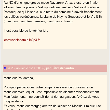
Au NO d’une ligne grosso-modo Navarrenx-Artix, c’est -e en finale,
ailleurs dans la plaine, c’est sporadiquement -e, c’est -a du côté de
Pontacq, ce qui laisse à -o le reste du domaine à savoir franchement
les vallées pyrénéennes, la plaine de Nay, le Soubestre et le Vic-Bilh
(mais pour ces deux derniers, c’est pas si franc).
Il est possible de le vérifier ici :
corpusdelaparole.in2p3.fr
#
Le 25 janvier 2012 à 20:52
,
par
Félix Arnaudin
Monsieur Poudampa,
Pourquoi perdez-vous votre temps à essayer de convaincre un
Monsieur avec lequel il est impossible de discuter raisonnablement.
Manifestement, il ne connaît rien à rien au gascon. Arrêtez de vous
moquer de lui.
Et vous, Monsieur Merger, arrêtez de laisser ce Monsieur miqueu se