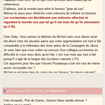
véhémence.
D’ailleurs, tout le monde peut relire le fameux "gran de sau".
Relisez-le aussi pour rafraîchir votre mémoire de militant occitaniste.
Les occitanistes ont décidément une mémoire sélective et
regardent le monde non pas tel qu’il est mais tel qu’ils aimeraient
qu’il fût.
Cher Gaby. Vous prenez la défense de Michel mais vous devez avoir
été élevé chez les jésuites parce que votre argumentation est tout à fait
comparable à la rhétorique des bons pères de la Compagnie de Jésus.
Je veux bien que vous voliez au secours d’un collègue occitaniste en
difficulté et vous nous dites qu’en fait, c’est vrai mais pas tout à fait
puisqu’il s’agit de la langue des locuteurs naturels ( !!!!)
Cet argument pour dire que Vincent Poudampa a tort est tout de même
assez incroyable non ?
Michel se réclame bien du camp de ces fameux "locuteurs naturels"
non ? Alors il devrait être bien placé pour savoir comment on parle le
gascon en Béarn.
Mais vous avez raison, les néo-locuteurs parlent une autre langue, et
cette langue n’est généralement pas du gascon.
#
Le 27 janvier 2012 à 20:48
,
par
Gérard S-G
Où bien vous devez allez au bout de votre raisonnement en acceptant
qu’en Gironde on enseigne un pseudo béarnais, une nov langue que
Felix Arnaudin, Peir de Garros, Gaston febus benlèu doman ?
vous fustigez par ailleurs, si je vous ai bien lu sur ce site.
Arrêtez,on s’y perd !