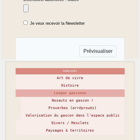
Je veux recevoir la Newsletter
RUBRIQUES
Art de vivre
Histoire
Langue gasconne
Nosauts en gascon !
Proverbes (arréprouès)
Valorisation du gascon dans l’espace public
Divers / Mesclats
Paysages & territoires