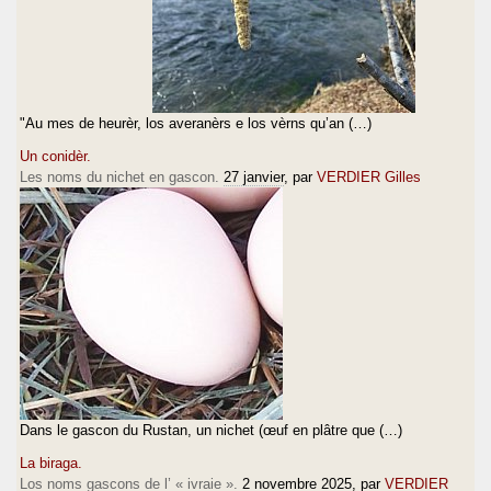
"Au mes de heurèr, los averanèrs e los vèrns qu’an (…)
Un conidèr.
Les noms du nichet en gascon.
27 janvier
, par
VERDIER Gilles
Dans le gascon du Rustan, un nichet (œuf en plâtre que (…)
La biraga.
Los noms gascons de l’ « ivraie ».
2 novembre 2025
, par
VERDIER