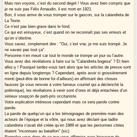
Mais non voyons, c’est du second degré ! Vous avez bien compris que
je ne suis pas Félix Arnaudin, il est mort en 1921.
Bon, il vous arrive de vous tromper sur le gascon, sur la calandreta de
La Teste.
Ce n’est pas bien grave dans le fond.
Ce qui est ennuyeux, c’est quand on ne reconnaît pas ses erreurs et
qu’on s’obstine.
Vous savez, simplement dire : "Oui, c’est vrai, je me suis trompé. Je
ne savais pas tout ça".
Personne n’en meurt car tout le monde se trompe un jour ou l’autre.
Vous avez des révélations à faire sur la "Calandreta bogesa" ? Et bien
allez-y ! Pourquoi tardez-vous tant alors que les articles de presse sont
en ligne depuis longtemps ? Cependant, après avoir si grossièrement
menti (peut-être de bonne foi d’ailleurs) en affirmant des choses
fausses (je vous renvoie à votre fameux courriel qui a déclenché la
polémique), les révélations à venir sont d’ores et déjà entachées d’un
sérieux soupçon de parti-pris occitaniste.
Votre explication intéresse cependant mais ce sera parole contre
parole.
La parole de quelqu’un qui a les témoignages de première main des
acteurs de l’époque et la vôtre, qui nous avez déclaré que ladite
calandreta n’avait été créée qu’en 1989 et que les personnes citées
étaient "inconnues au bataillon" (sic).
Rappelez-vous donc de ce que vous affirmiez avec beaucoup de