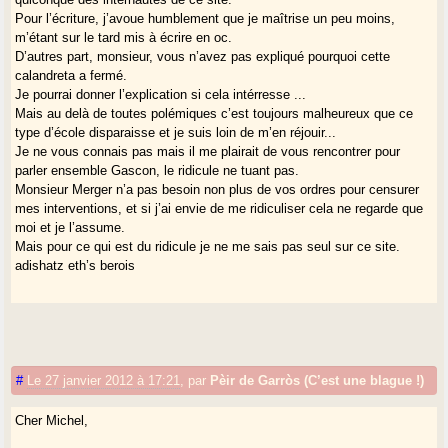
Pour l’écriture, j’avoue humblement que je maîtrise un peu moins,
m’étant sur le tard mis à écrire en oc.
D’autres part, monsieur, vous n’avez pas expliqué pourquoi cette
calandreta a fermé.
Je pourrai donner l’explication si cela intérresse ...
Mais au delà de toutes polémiques c’est toujours malheureux que ce
type d’école disparaisse et je suis loin de m’en réjouir...
Je ne vous connais pas mais il me plairait de vous rencontrer pour
parler ensemble Gascon, le ridicule ne tuant pas.
Monsieur Merger n’a pas besoin non plus de vos ordres pour censurer
mes interventions, et si j’ai envie de me ridiculiser cela ne regarde que
moi et je l’assume.
Mais pour ce qui est du ridicule je ne me sais pas seul sur ce site.
adishatz eth’s berois
#
Le 27 janvier 2012 à 17:21
,
par
Pèir de Garròs (C’est une blague !)
Cher Michel,