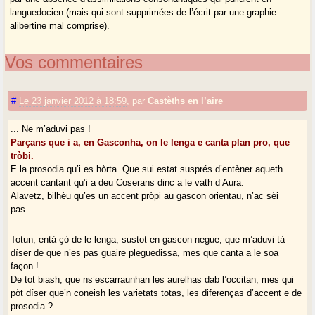
languedocien (mais qui sont supprimées de l’écrit par une graphie
alibertine mal comprise).
Vos commentaires
#
Le 23 janvier 2012 à 18:59
,
par
Castèths en l’aire
... Ne m’aduvi pas !
Parçans que i a, en Gasconha, on le lenga e canta plan pro, que
tròbi.
E la prosodia qu’i es hòrta. Que sui estat susprés d’entèner aqueth
accent cantant qu’i a deu Coserans dinc a le vath d’Aura.
Alavetz, bilhèu qu’es un accent pròpi au gascon orientau, n’ac sèi
pas...
Totun, entà çò de le lenga, sustot en gascon negue, que m’aduvi tà
díser de que n’es pas guaire pleguedissa, mes que canta a le soa
façon !
De tot biash, que ns’escarraunhan les aurelhas dab l’occitan, mes qui
pòt díser que’n coneish les varietats totas, les diferenças d’accent e de
prosodia ?