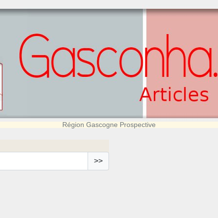
Région Gascogne Prospective
>>