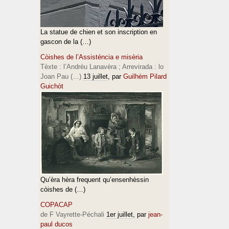
La statue de chien et son inscription en
gascon de la (…)
Còishes de l’Assisténcia e misèria
Tèxte : l’Andrèu Lanavèra ; Arrevirada : lo
Joan Pau (…)
13 juillet
, par
Guilhèm Pilard
Guichòt
Qu’èra hèra frequent qu’ensenhèssin
còishes de (…)
COPACAP
de F Vayrette-Péchali
1er juillet
, par
jean-
paul ducos