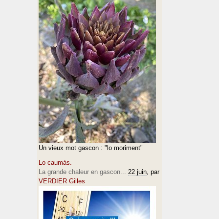
Un vieux mot gascon : "lo moriment"
Lo caumàs.
La grande chaleur en gascon...
22 juin
, par
VERDIER Gilles