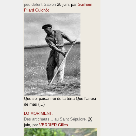
peu defunt Sablon
28 juin
, par
Guilhèm
Pilard Guichòt
Que soi paisan rei de la tèrra Que l’arrosi
de mas (…)
LO MORIMENT.
Des artichauts... au Saint Sépulcre.
26
juin
, par
VERDIER Gilles