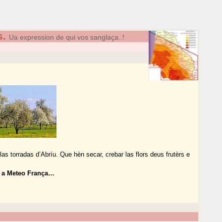
s.
Ua expression de qui vos sanglaça..!
as torradas d’Abríu. Que hèn secar, crebar las flors deus frutèrs e
m a Meteo França…