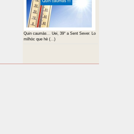
Quin caumàs… Uei, 39° a Sent Sever. Lo
milhòc que hè (…)