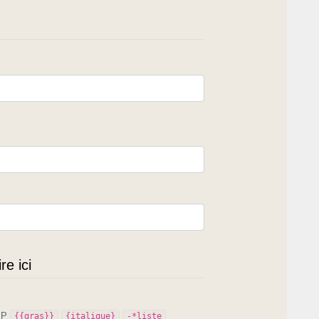
e ici
PIP
{{gras}}
{italique}
-*liste