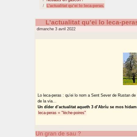
L’actualitat qu’ei lo leca-peras.
L’actualitat qu’ei lo leca-pera
dimanche 3 avril 2022
Lo leca-peras : qu’ei lo nom a Sent Sever de Rustan de l
de la via…
Un díder d’actualitat aqueth 3 d’Abríu se mos hida
leca-peras = "lèche-poires"
Un gran de sau ?