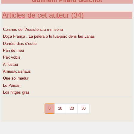
Guilhèm Pilard Guichòt
Articles de cet auteur (34)
Còishes de l’Assisténcia e misèria
Doça França : La pelèra o lo tua-pòrc dens las Lanas
Darrèrs dias d’estiu
Pan de mèu
Pax vobis
A l’ostau
Amusacaishaus
Que soi madur
Lo Paisan
Los hitges gras
0
10
20
30