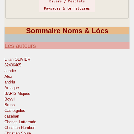
Divers / Mesclats
Paysages & territoires
Sommaire Noms & Lòcs
Les auteurs
Lilian OLIVIER
32406465
acadie
Alex
andriu
Artiaque
BARIS Miquèu
Boyvil
Bruno
Castetgelos
cazaban
Charles Latterrade
Christian Humbert
Christian Soulé