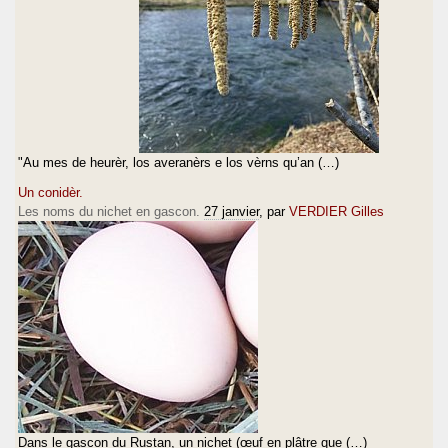
"Au mes de heurèr, los averanèrs e los vèrns qu’an (…)
Un conidèr.
Les noms du nichet en gascon.
27 janvier
, par
VERDIER Gilles
Dans le gascon du Rustan, un nichet (œuf en plâtre que (…)