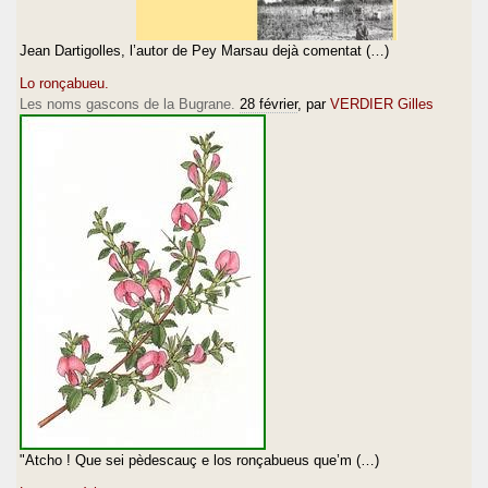
Jean Dartigolles, l’autor de Pey Marsau dejà comentat (…)
Lo ronçabueu.
Les noms gascons de la Bugrane.
28 février
, par
VERDIER Gilles
"Atcho ! Que sei pèdescauç e los ronçabueus que’m (…)