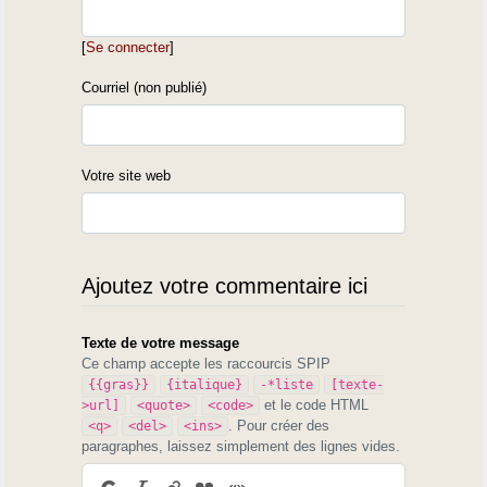
[
Se connecter
]
Courriel (non publié)
Votre site web
Ajoutez votre commentaire ici
Texte de votre message
Ce champ accepte les raccourcis SPIP
{{gras}}
{italique}
-*liste
[texte-
et le code HTML
>url]
<quote>
<code>
. Pour créer des
<q>
<del>
<ins>
paragraphes, laissez simplement des lignes vides.