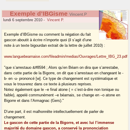
Exemple d’IBGisme
Vincent.P
lundi 6 septembre 2010
-
Vincent P.
Exemple d’IBGisme ou comment la négation du fait
gascon aboutit à écrire n’importe quoi (il s’agit d’une
note à un texte bigourdan extrait de la lettre de juillet 2010) :
www.languebearnaise.com/fileadmin/medias/Ouvrages/Lettre_IBG_23.pdf
"que s’arrestauo &#8594 ; Alors qu’en Béarn on dira que s’arrestabe,
dans cette partie de la Bigorre, on dit que s’arrestauo en changeant le -
b- en -u- prononcé [w]. Ce type de changement est systématique et
vous le trouverez dans ce texte à plusieurs reprises.
Notez également que le –e final atone ( = c’est-à-dire non tonique ou
faible), appelé communément –e béarnais, se change en –o atone en
Bigorre et dans l’Armagnac (Gers)."
D’une part, il est malhonnête intellectuellement de parler de
changement.
Le gascon de cette partie de la Bigorre, et avec lui l’immense
majorité du domaine gascon, a conservé la prononciation