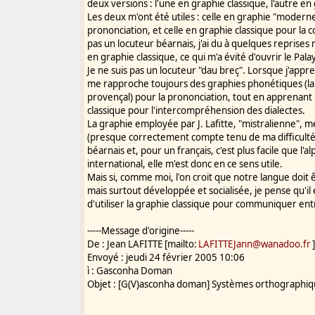
deux versions : l'une en graphie classique, l'autre e
Les deux m'ont été utiles : celle en graphie "moderne
prononciation, et celle en graphie classique pour la
pas un locuteur béarnais, j'ai du à quelques reprise
en graphie classique, ce qui m'a évité d'ouvrir le Palay
Je ne suis pas un locuteur "dau breç". Lorsque j'appr
me rapproche toujours des graphies phonétiques (la 
provençal) pour la prononciation, tout en apprenant
classique pour l'intercompréhension des dialectes.
La graphie employée par J. Lafitte, "mistralienne",
(presque correctement compte tenu de ma difficulté à
béarnais et, pour un français, c'est plus facile que l
international, elle m'est donc en ce sens utile.
Mais si, comme moi, l'on croit que notre langue doit 
mais surtout développée et socialisée, je pense qu'il
d'utiliser la graphie classique pour communiquer ent
-----Message d'origine-----
De : Jean LAFITTE [mailto:
LAFITTEJann@wanadoo.fr
Envoyé : jeudi 24 février 2005 10:06
ì : Gasconha Doman
Objet : [G(V)asconha doman] Systèmes orthographi