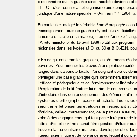
« reconnaître que la graphie ainsi modifiée devienne offi
l¹I.E.O., c¹est donner à cet organisme une compétence s
juridique d¹une nature spéciale. » (Amiras n° 7, 1984, p.
En particulier, malgré la véritable ³intox² propagée dans 
l¹enseignement, aucune graphie n¹y est plus ³officielle² 
la norme officielle en la matière, tirée de l¹annexe ³Lang
l¹Arrêté ministériel du 15 avril 1988 relatif aux progra
régionales dans les lycées (J.O. du 30 et B.O.-E.N. pou
« En ce qui concerne les graphies, on s¹efforcera d¹adop
ouvertes. Pour amener les élèves à une pratique parlée e
langue dans sa variété locale, l¹enseignant sera évide
privilégier une base graphique qu¹il déterminera libremen
l¹efficacité pédagogique et de l¹environnement littéraire e
L¹exploration de la littérature lui offrira de nombreuses 
d¹introduire dans son enseignement des éléments d¹info
systèmes d¹orthographe, passés et actuels. Les ¦uvres
seront en effet présentés et étudiés en respectant stric
d¹origine, celle-ci correspondant, de la part des auteurs,
voire à des engagements, qui font partie intégrante de le
lettres d¹oc et qu¹il ne saurait être question d¹éluder ou 
trouvera là, au contraire, matière à développer chez les 
rigueur scientifique et de tolérance avec lequel il convie