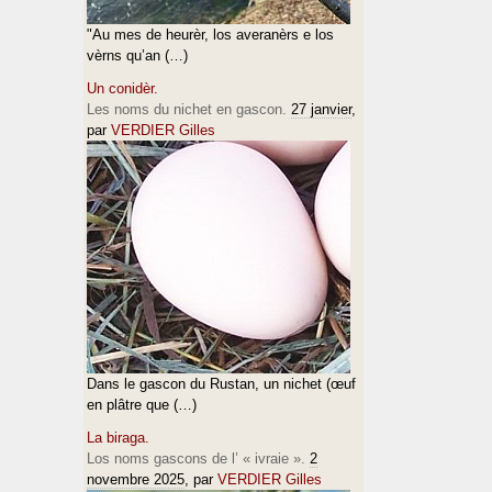
"Au mes de heurèr, los averanèrs e los
vèrns qu’an (…)
Un conidèr.
Les noms du nichet en gascon.
27 janvier
,
par
VERDIER Gilles
Dans le gascon du Rustan, un nichet (œuf
en plâtre que (…)
La biraga.
Los noms gascons de l’ « ivraie ».
2
novembre 2025
, par
VERDIER Gilles