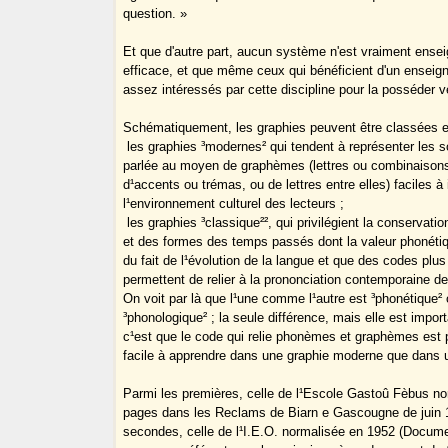
question. »
Et que d'autre part, aucun système n'est vraiment ense
efficace, et que même ceux qui bénéficient d'un ensei
assez intéressés par cette discipline pour la posséder v
Schématiquement, les graphies peuvent être classées 
­ les graphies ³modernes² qui tendent à représenter les 
parlée au moyen de graphèmes (lettres ou combinaisons 
d¹accents ou trémas, ou de lettres entre elles) faciles à 
l¹environnement culturel des lecteurs ;
­ les graphies ³classique²², qui privilégient la conserva
et des formes des temps passés dont la valeur phonétiq
du fait de l¹évolution de la langue et que des codes pl
permettent de relier à la prononciation contemporaine de
On voit par là que l¹une comme l¹autre est ³phonétique²
³phonologique² ; la seule différence, mais elle est impor
c¹est que le code qui relie phonèmes et graphèmes est p
facile à apprendre dans une graphie moderne que dans u
Parmi les premières, celle de l¹Escole Gastoû Fèbus no
pages dans les Reclams de Biarn e Gascougne de juin 1
secondes, celle de l¹I.E.O. normalisée en 1952 (Docume