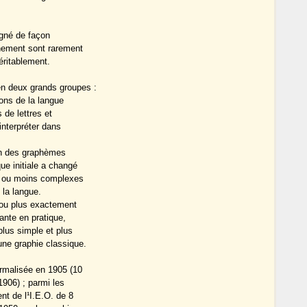
igné de façon
gnement sont rarement
éritablement.
en deux grands groupes :
sons de la langue
de lettres et
interpréter dans
tion des graphèmes
ue initiale a changé
us ou moins complexes
 la langue.
 ou plus exactement
tante en pratique,
lus simple et plus
ne graphie classique.
rmalisée en 1905 (10
906) ; parmi les
nt de l¹I.E.O. de 8