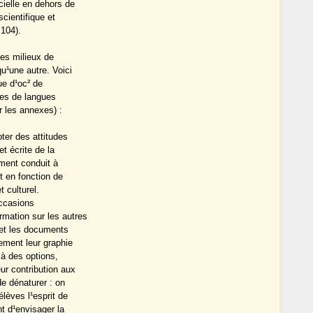
cielle en dehors de
cientifique et
 104).
les milieux de
qu¹une autre. Voici
ue d¹oc² de
mmes de langues
r les annexes) :
ter des attitudes
t écrite de la
mment conduit à
t en fonction de
t culturel.
occasions
rmation sur les autres
 et les documents
tement leur graphie
 à des options,
ur contribution aux
de dénaturer : on
élèves l¹esprit de
nt d¹envisager la