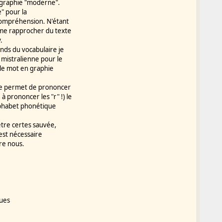
n graphie "moderne".
" pour la
 compréhension. N'étant
s me rapprocher du texte
.
ends du vocabulaire je
mistralienne pour le
 le mot en graphie
 me permet de prononcer
 prononcer les "r" !) le
'alphabet phonétique
être certes sauvée,
 est nécessaire
re nous.
]
ques