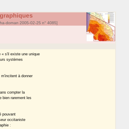
graphiques
ha-doman 2005-02-25 n° 4085]
« s'il existe une unique
ieurs systèmes
 m'incitent à donner
sans compter la
e bien rarement les
té pouvant
seur occitaniste
aphie :