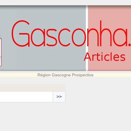
Région Gascogne Prospective
>>