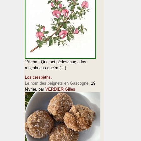
"Atcho ! Que sei pèdescauç e los
ronçabueus que’m (…)
Los crespèths.
Le nom des beignets en Gascogne.
19
février
, par
VERDIER Gilles