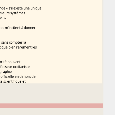
de « s'il existe une unique
lusieurs systèmes
e. »
ées m'incitent à donner
, sans compter la
t que bien rarement les
torité pouvant
ofesseur occitaniste
 graphie :
officielle en dehors de
e scientifique et
 p. 104).
ans les milieux de
le² qu¹une autre. Voici
³Langue d¹oc² de
ogrammes de langues