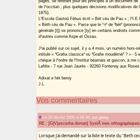
pages, se référant pour les principes à un document de 
de l¹occitan ; plus quelques décisions modificatives de l¹
1975).
L¹Escole Gastoû Fèbus écrit « Bèt cèu de Pau » ; l¹I.E
« Bèth cèu de Pau ». Parce que le ³-t² de ³bèt² (prononci
générale [t]) se prononce [ty] en certains endroits comm
d¹autres comme Aspe et Ossau.
J¹ai publié sur ce sujet, il y a 4 mois, un numéro hors-
intitulé « ³Grafia classica² ou ³Grafie moudèrnë² ? » - 5 
chèque à l¹ordre de l¹Institut béarnais et gascon, à m
Lafitte - 7 rue Jean Jaurès - 92260 Fontenay aux Roses
Adixat e hèt beroy.
J.L.
Vos commentaires
#
Le 26 février 2005 à 08:40
,
par
poey
RE : [G(V)asconha doman] SystÃ¨mes orthographiques
Lorsque j'ai demandé sur la liste le texte du "Beth ceu