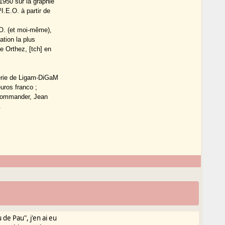
1950 sur la graphie
I.E.O. à partir de
.O. (et moi-même),
ation la plus
e Orthez, [tch] en
série de Ligam-DiGaM
euros franco ;
e commander, Jean
.
 de Pau", j'en ai eu