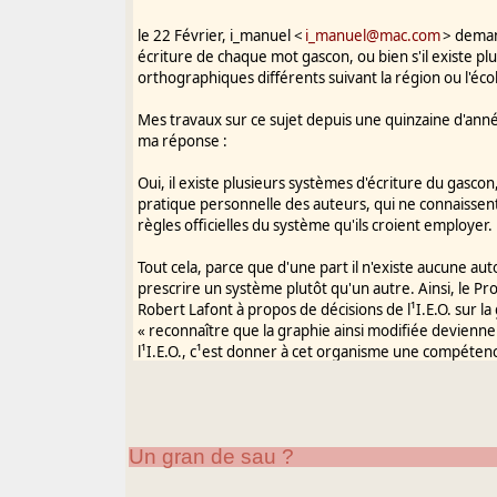
le 22 Février, i_manuel <
i_manuel@mac.com
> deman
écriture de chaque mot gascon, ou bien s'il existe p
orthographiques différents suivant la région ou l'écol
Mes travaux sur ce sujet depuis une quinzaine d'ann
ma réponse :
Oui, il existe plusieurs systèmes d'écriture du gascon
pratique personnelle des auteurs, qui ne connaissen
règles officielles du système qu'ils croient employer.
Tout cela, parce que d'une part il n'existe aucune au
prescrire un système plutôt qu'un autre. Ainsi, le Pr
Robert Lafont à propos de décisions de l¹I.E.O. sur la
« reconnaître que la graphie ainsi modifiée devienne 
l¹I.E.O., c¹est donner à cet organisme une compétenc
juridique d¹une nature spéciale. » (Amiras n° 7, 1984,
En particulier, malgré la véritable ³intox² propagée d
l¹enseignement, aucune graphie n¹y est plus ³officiel
Un gran de sau ?
la norme officielle en la matière, tirée de l¹annexe 
l¹Arrêté ministériel du 15 avril 1988 relatif aux pr