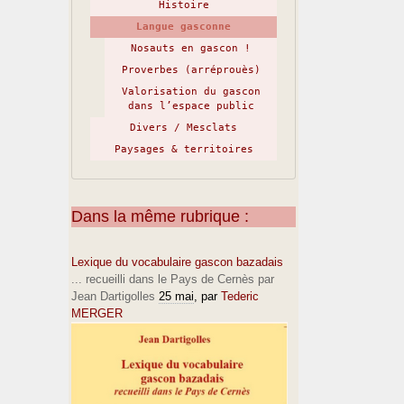
Histoire
Langue gasconne
Nosauts en gascon !
Proverbes (arréprouès)
Valorisation du gascon
dans l’espace public
Divers / Mesclats
Paysages & territoires
Dans la même rubrique :
Lexique du vocabulaire gascon bazadais
... recueilli dans le Pays de Cernès par
Jean Dartigolles
25 mai
, par
Tederic
MERGER