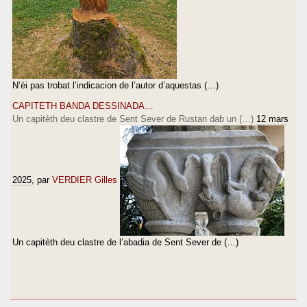
N’èi pas trobat l’indicacion de l’autor d’aquestas (…)
CAPITETH BANDA DESSINADA…
Un capitèth deu clastre de Sent Sever de Rustan dab un (…)
12 mars
2025
, par
VERDIER Gilles
Un capitèth deu clastre de l’abadia de Sent Sever de (…)