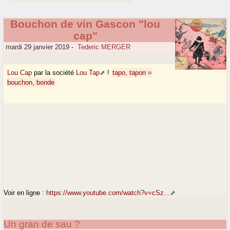
Bouchon de vin Gascon "lou
cap"
mardi 29 janvier 2019
-
Tederic MERGER
Lou Cap
par la société
Lou Tap
!
tapo, tapon =
bouchon, bonde
Voir en ligne :
https://www.youtube.com/watch?v=cSz...
Un gran de sau ?