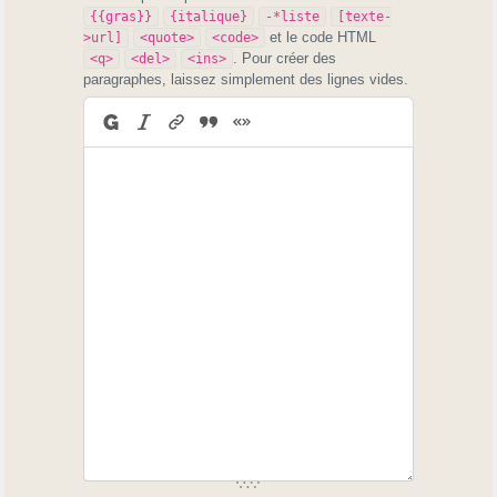
{{gras}}
{italique}
-*liste
[texte-
et le code HTML
>url]
<quote>
<code>
. Pour créer des
<q>
<del>
<ins>
paragraphes, laissez simplement des lignes vides.