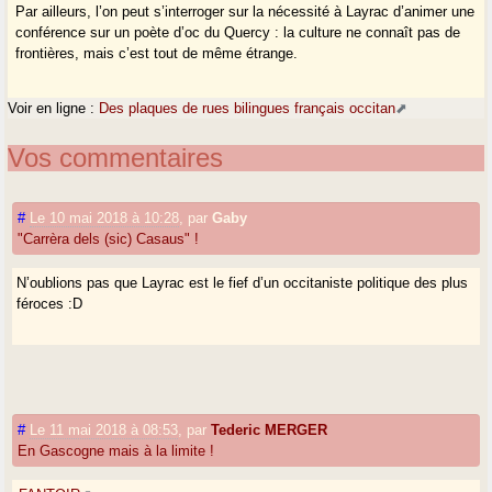
Par ailleurs, l’on peut s’interroger sur la nécessité à Layrac d’animer une
conférence sur un poète d’oc du Quercy : la culture ne connaît pas de
frontières, mais c’est tout de même étrange.
Voir en ligne :
Des plaques de rues bilingues français occitan
Vos commentaires
#
Le 10 mai 2018 à 10:28
,
par
Gaby
"Carrèra dels (sic) Casaus" !
N’oublions pas que Layrac est le fief d’un occitaniste politique des plus
féroces :D
#
Le 11 mai 2018 à 08:53
,
par
Tederic MERGER
En Gascogne mais à la limite !