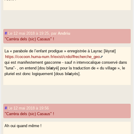
#
Le 12 mai 2018 à 19:25
,
par
Andriu
"Carrèra dels (sic) Casaus" !
La « parabole de l’enfant prodigue » enregistrée à Layrac [lèyrat]
https://cocoon.huma-num.fr/exist/crdo/#recherche_geo
qui est manifestement gasconne - sauf n intervocalique conservé dans
"luna"- , on entend [dou bil
a
tyé] pour la traduction de « du village », le
pluriel est donc logiquement [dous bil
a
tyés].
#
Le 12 mai 2018 à 19:56
"Carrèra dels (sic) Casaus" !
Ah oui quand même !