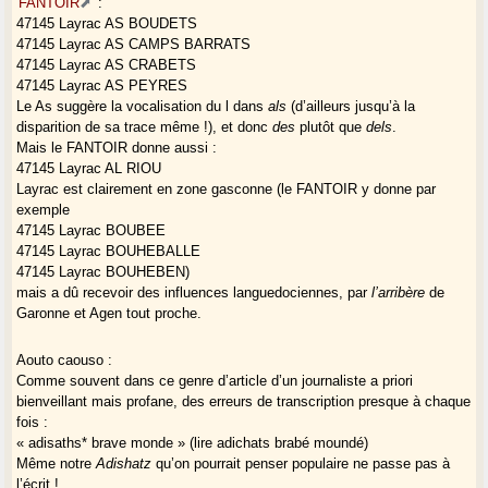
FANTOIR
:
47145 Layrac AS BOUDETS
47145 Layrac AS CAMPS BARRATS
47145 Layrac AS CRABETS
47145 Layrac AS PEYRES
Le As suggère la vocalisation du l dans
als
(d’ailleurs jusqu’à la
disparition de sa trace même !), et donc
des
plutôt que
dels
.
Mais le FANTOIR donne aussi :
47145 Layrac AL RIOU
Layrac est clairement en zone gasconne (le FANTOIR y donne par
exemple
47145 Layrac BOUBEE
47145 Layrac BOUHEBALLE
47145 Layrac BOUHEBEN)
mais a dû recevoir des influences languedociennes, par
l’arribère
de
Garonne et Agen tout proche.
Aouto caouso :
Comme souvent dans ce genre d’article d’un journaliste a priori
bienveillant mais profane, des erreurs de transcription presque à chaque
fois :
« adisaths* brave monde » (lire adichats brabé moundé)
Même notre
Adishatz
qu’on pourrait penser populaire ne passe pas à
l’écrit !