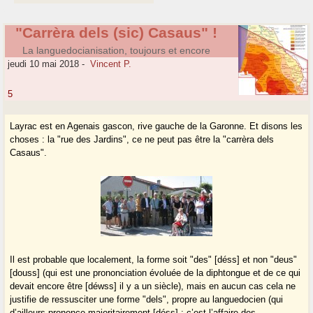
"Carrèra dels (sic) Casaus" !
La languedocianisation, toujours et encore
jeudi 10 mai 2018
-
Vincent P.
5
Layrac est en Agenais gascon, rive gauche de la Garonne. Et disons les
choses : la "rue des Jardins", ce ne peut pas être la "carrèra dels
Casaus".
Il est probable que localement, la forme soit "des" [déss] et non "deus"
[douss] (qui est une prononciation évoluée de la diphtongue et de ce qui
devait encore être [déwss] il y a un siècle), mais en aucun cas cela ne
justifie de ressusciter une forme "dels", propre au languedocien (qui
d’ailleurs prononce majoritairement [déss] : c’est l’affaire des