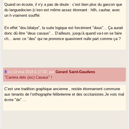
Quand on écoute, il n’y a pas de doute : c’est bien plus du gascon que
du languedocien (c’esn est même assez étonnant : hilh, cauhar, avec
un h vraiment soufflé.
En effet "dou bilatye", la suite logique est forcément "dous"... Ça aurait
donc dû être "deus casaus"... D’ailleurs, jusqu’à quand va-t-on se faire
ch... avec ce "deu" qui ne prononce quasiment nulle part comme ça ?
#
Le 13 mai 2018 à 17:42
,
par
Gerard Saint-Gaudens
"Carrèra dels (sic) Casaus" !
C’est une tradition graphique ancienne , restée étonnament commune
aux tenants de l’orthographe félibréenne et des occitanistes.Je vois mal
écrire "do" ...