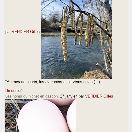
par
VERDIER Gilles
"Au mes de heurèr, los averanèrs e los vèrns qu’an (…)
Un conidèr.
Les noms du nichet en gascon.
27 janvier
, par
VERDIER Gilles