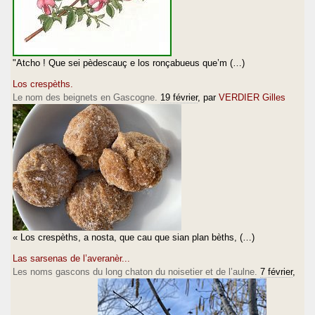
"Atcho ! Que sei pèdescauç e los ronçabueus que’m (…)
Los crespèths.
Le nom des beignets en Gascogne.
19 février
, par
VERDIER Gilles
« Los crespèths, a nosta, que cau que sian plan bèths, (…)
Las sarsenas de l’averanèr...
Les noms gascons du long chaton du noisetier et de l’aulne.
7 février
,