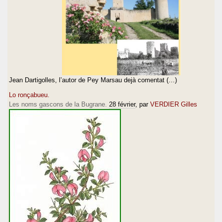
Jean Dartigolles, l’autor de Pey Marsau dejà comentat (…)
Lo ronçabueu.
Les noms gascons de la Bugrane.
28 février
, par
VERDIER Gilles