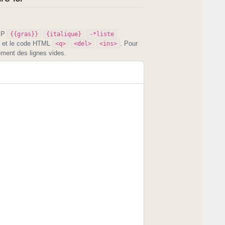
PIP
{{gras}}
{italique}
-*liste
et le code HTML
. Pour
<q>
<del>
<ins>
ement des lignes vides.