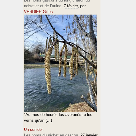
Les noms gascons du long chaton du
noisetier et de l’aulne.
7 février
, par
VERDIER Gilles
"Au mes de heurèr, los averanèrs e los
vèrns qu’an (…)
Un conidèr.
Les noms du nichet en gascon.
27 janvier
,