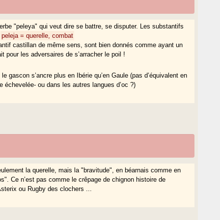
rbe "peleya" qui veut dire se battre, se disputer. Les substantifs
.
peleja = querelle, combat
stantif castillan de même sens, sont bien donnés comme ayant un
ait pour les adversaires de s’arracher le poil !
e gascon s’ancre plus en Ibérie qu’en Gaule (pas d’équivalent en
ute échevelée- ou dans les autres langues d’oc ?)
seulement la querelle, mais la "bravitude", en béarnais comme en
éros". Ce n’est pas comme le crêpage de chignon histoire de
sterix ou Rugby des clochers ...