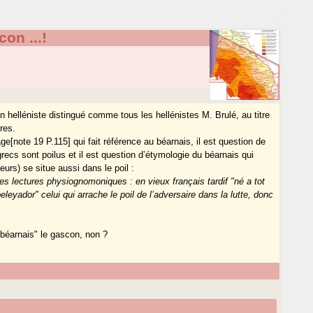
on ...!
’un helléniste distingué comme tous les hellénistes M. Brulé, au titre
res.
e[note 19 P.115] qui fait référence au béarnais, il est question de
 grecs sont poilus et il est question d’étymologie du béarnais qui
urs) se situe aussi dans le poil :
 lectures physiognomoniques : en vieux français tardif "né a tot
"peleyador" celui qui arrache le poil de l’adversaire dans la lutte, donc
 béarnais" le gascon, non ?