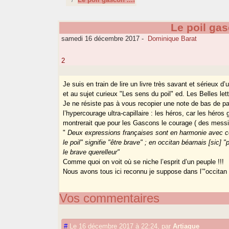
Le poil gasc
samedi 16 décembre 2017
-
Dominique Barat
2
Je suis en train de lire un livre très savant et sérieux d
et au sujet curieux "Les sens du poil" ed. Les Belles lett
Je ne résiste pas à vous recopier une note de bas de pag
l’hypercourage ultra-capillaire : les héros, car les héros
montrerait que pour les Gascons le courage ( des messie
"
Deux expressions françaises sont en harmonie avec ces
le poil" signifie "être brave" ; en occitan béarnais [sic] 
le brave querelleur"
Comme quoi on voit où se niche l’esprit d’un peuple !!!
Nous avons tous ici reconnu je suppose dans l’"occitan
Vos commentaires
#
Le 16 décembre 2017 à 22:24
,
par
Artiaque