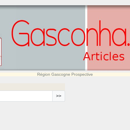
Région Gascogne Prospective
>>