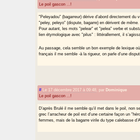
Le poil gascon ...!
"Peleyadou" (bagarreur) dérive d’abord directement du ve
"peley, peleyo" (dispute, bagarre) en dérivent de même
Pour autant, les mots "pelear" et "pelea" verbe et sub
lien étymologique avec "pilus" : littérallement, il s’agiss
Au passage, cela semble un bon exemple de lexique où l
français il me semble -à la rigueur, on parle d’une disp
#
Le 17 décembre 2017 à 09:48
,
par
Dominique
Le poil gascon ...!
D’après Brulé il me semble qu’il met dans le poil, non 
grec l’arracheur de poil est d’une certaine façon un "h
femmes, mais de la bagarre virile du type calebasse d’A