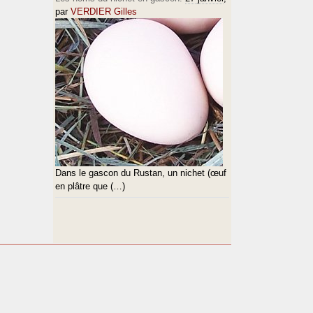
par
VERDIER Gilles
Dans le gascon du Rustan, un nichet (œuf
en plâtre que (…)