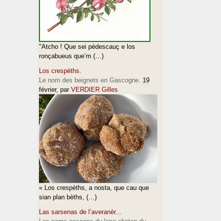
"Atcho ! Que sei pèdescauç e los
ronçabueus que’m (…)
Los crespèths.
Le nom des beignets en Gascogne.
19
février
, par
VERDIER Gilles
« Los crespèths, a nosta, que cau que
sian plan bèths, (…)
Las sarsenas de l’averanèr...