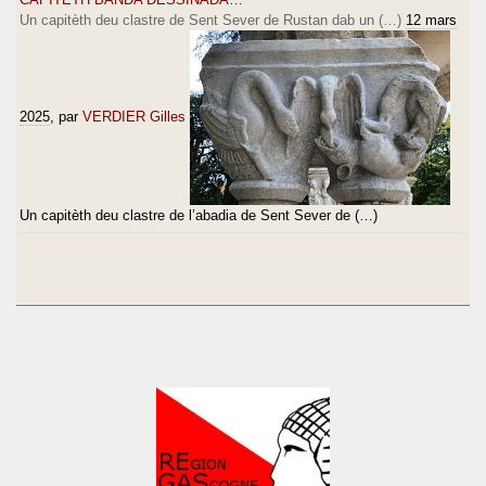
Un capitèth deu clastre de Sent Sever de Rustan dab un (…)
12 mars
2025
, par
VERDIER Gilles
Un capitèth deu clastre de l’abadia de Sent Sever de (…)