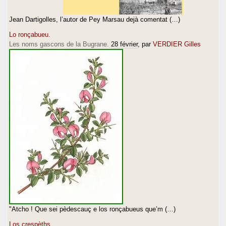
Jean Dartigolles, l’autor de Pey Marsau dejà comentat (…)
Lo ronçabueu.
Les noms gascons de la Bugrane.
28 février
, par
VERDIER Gilles
"Atcho ! Que sei pèdescauç e los ronçabueus que’m (…)
Los crespèths.