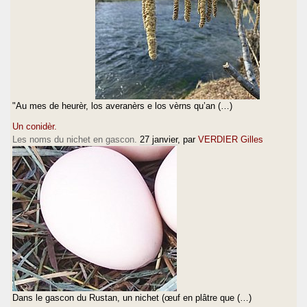
"Au mes de heurèr, los averanèrs e los vèrns qu’an (…)
Un conidèr.
Les noms du nichet en gascon.
27 janvier
, par
VERDIER Gilles
Dans le gascon du Rustan, un nichet (œuf en plâtre que (…)