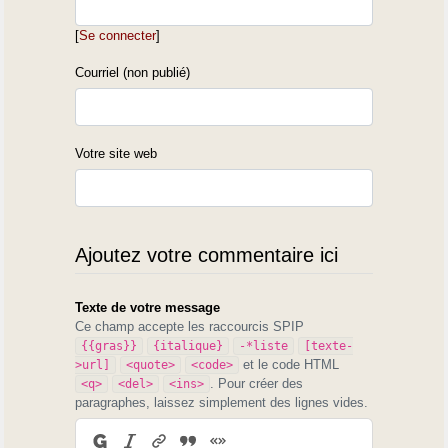
[
Se connecter
]
Courriel (non publié)
Votre site web
Ajoutez votre commentaire ici
Texte de votre message
Ce champ accepte les raccourcis SPIP
{{gras}}
{italique}
-*liste
[texte-
et le code HTML
>url]
<quote>
<code>
. Pour créer des
<q>
<del>
<ins>
paragraphes, laissez simplement des lignes vides.