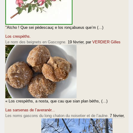
"Atcho ! Que sei pèdescauç e los ronçabueus que’m (…)
Los crespèths.
Le nom des beignets en Gascogne.
19 février
, par
VERDIER Gilles
« Los crespèths, a nosta, que cau que sian plan bèths, (…)
Las sarsenas de l’averanèr...
Les noms gascons du long chaton du noisetier et de l’aulne.
7 février
,