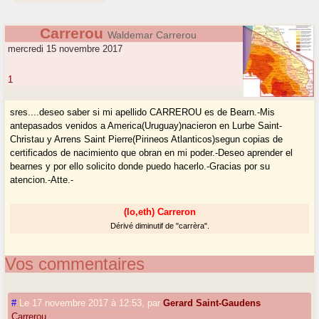
Carrerou
Waldemar Carrerou
mercredi 15 novembre 2017
1
sres....deseo saber si mi apellido CARREROU es de Bearn.-Mis
antepasados venidos a America(Uruguay)nacieron en Lurbe Saint-
Christau y Arrens Saint Pierre(Pirineos Atlanticos)segun copias de
certificados de nacimiento que obran en mi poder.-Deseo aprender el
bearnes y por ello solicito donde puedo hacerlo.-Gracias por su
atencion.-Atte.-
(lo,eth) Carreron
Dérivé diminutif de "carrèra".
Vos commentaires
#
Le 17 novembre 2017 à 12:53
,
par
Gerard Saint-Gaudens
Carrerou