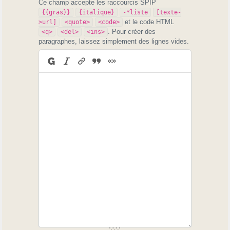
Ce champ accepte les raccourcis SPIP
{{gras}}
{italique}
-*liste
[texte-
et le code HTML
>url]
<quote>
<code>
. Pour créer des
<q>
<del>
<ins>
paragraphes, laissez simplement des lignes vides.