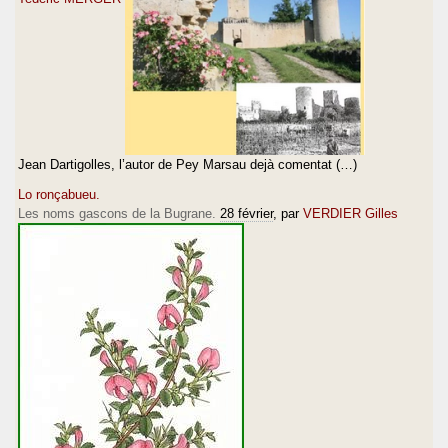
Jean Dartigolles, l’autor de Pey Marsau dejà comentat (…)
Lo ronçabueu.
Les noms gascons de la Bugrane.
28 février
, par
VERDIER Gilles