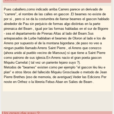
Pues caballero,como indicado arriba Carrero parece un derivado de
"carrere", el nombre de las calles en gascon .El bearnes no existe de
por si , pero si se da la costumbra de llamar bearnes el gascon hablado
alrededor de Pau sin perjuicio de formas algo distintas en la parte
pirenaica del Bearn , igual por las formas habladas en el sur de Bigorre
- sea el departamento de Pirenas Altas al lado del Bearn.Sus
antepasados de Lurbe hablaban el bearnes de Oloron al lado e los de
Arrens por supuesto el de la montana bigordana ;de paso no veo a
ningun pueblo llamado Arrens Saint Pierre , el Arrens que conozco
(ahora unido al pueblo vecino de Marsous) si que tiene a Saint Pierre
como patrono de sus iglesia.En Arrens nacio el gran poeta gascon
Miquèu Camelat ( tal vez un pariente lejano suyo ?).
Metodos de "bearnes" existen como per ejemplo "el gascon lèu lèu e
plan" e otros libros del fallecido Miquèu Grosclaude o metodo de Jean
Pierre Brethes (eso de memoria, de averiguar).Veder las Edicions Per
noste en Orthez o la libreria Febus Aban en Salies de Bearn .
Un gran de sau ?