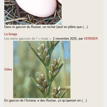
Dans le gascon du Rustan, un nichet (œuf en plâtre que (…)
La biraga.
Los noms gascons de l’ « ivraie ».
2 novembre 2025
, par
VERDIER
Gilles
En gascon de l’Astarac e deu Rustan, çò qu’aperam en (…)