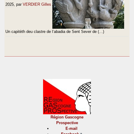
2025
, par
VERDIER Gilles
Un capitèth deu clastre de l’abadia de Sent Sever de (…)
Région Gascogne
Prospective
E-mail