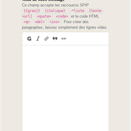
Ce champ accepte les raccourcis SPIP
{{gras}}
{italique}
-*liste
[texte-
et le code HTML
>url]
<quote>
<code>
. Pour créer des
<q>
<del>
<ins>
paragraphes, laissez simplement des lignes vides.