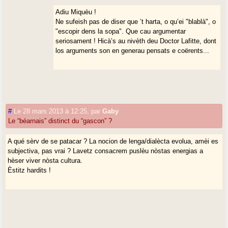
Adiu Miquèu !
Ne sufeish pas de diser que ’t harta, o qu’ei "blablà", o
"escopir dens la sopa". Que cau argumentar
seriosament ! Hicà’s au nivèth deu Doctor Lafitte, dont
los arguments son en generau pensats e coërents...
#
Le 28 mars 2013 à 12:25
,
par
Gaby
Le “béarnais” distinct du “gascon” ?
A qué sèrv de se patacar ? La nocion de lenga/dialècta evolua, amèi es
subjectiva, pas vrai ? Lavetz consacrem puslèu nòstas energias a
hèser viver nòsta cultura.
Èstitz hardits !