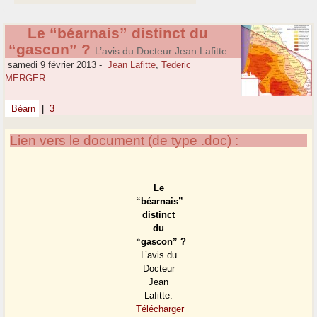
Le “béarnais” distinct du
“gascon” ?
L’avis du Docteur Jean Lafitte
samedi 9 février 2013
-
Jean Lafitte
,
Tederic
MERGER
Béarn
|
3
Lien vers le document (de type .doc) :
Le
“béarnais”
distinct
du
“gascon” ?
L’avis du
Docteur
Jean
Lafitte.
Télécharger