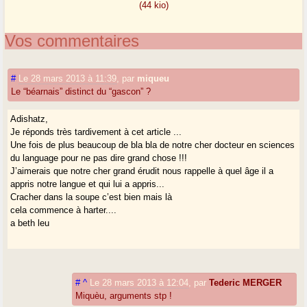
(44 kio)
Vos commentaires
#
Le 28 mars 2013 à 11:39
,
par
miqueu
Le “béarnais” distinct du “gascon” ?
Adishatz,
Je réponds très tardivement à cet article ...
Une fois de plus beaucoup de bla bla de notre cher docteur en sciences
du language pour ne pas dire grand chose !!!
J’aimerais que notre cher grand érudit nous rappelle à quel âge il a
appris notre langue et qui lui a appris...
Cracher dans la soupe c’est bien mais là
cela commence à harter....
a beth leu
#
^
Le 28 mars 2013 à 12:04
,
par
Tederic MERGER
Miquèu, arguments stp !