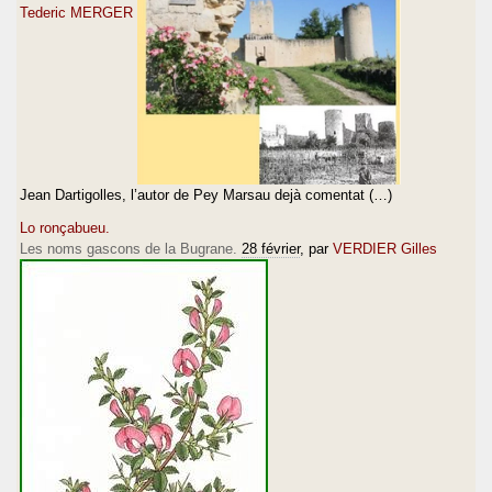
Tederic MERGER
Jean Dartigolles, l’autor de Pey Marsau dejà comentat (…)
Lo ronçabueu.
Les noms gascons de la Bugrane.
28 février
, par
VERDIER Gilles