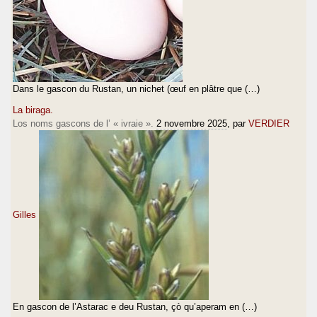
Dans le gascon du Rustan, un nichet (œuf en plâtre que (…)
La biraga.
Los noms gascons de l’ « ivraie ».
2 novembre 2025
, par
VERDIER
Gilles
En gascon de l’Astarac e deu Rustan, çò qu’aperam en (…)