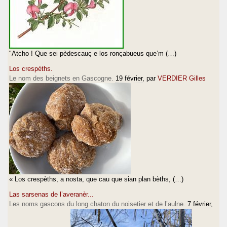
"Atcho ! Que sei pèdescauç e los ronçabueus que’m (…)
Los crespèths.
Le nom des beignets en Gascogne.
19 février
, par
VERDIER Gilles
« Los crespèths, a nosta, que cau que sian plan bèths, (…)
Las sarsenas de l’averanèr...
Les noms gascons du long chaton du noisetier et de l’aulne.
7 février
,