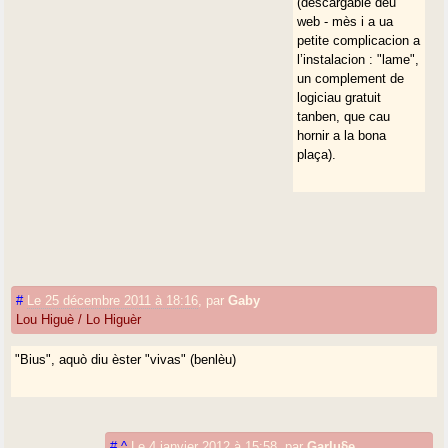
(descargable deu
web - mès i a ua
petite complicacion a
l’instalacion : "lame",
un complement de
logiciau gratuit
tanben, que cau
hornir a la bona
plaça).
#
Le 25 décembre 2011 à 18:16
,
par
Gaby
Lou Higuè / Lo Higuèr
"Bius", aquò diu èster "vivas" (benlèu)
#
^
Le 4 janvier 2012 à 15:58
,
par
Garlu§e