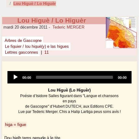
Lou Higuè / Lo Higuèr
Lou Higuè / Lo Higuèr
mardi 20 décembre 2011
-
Tederic MERGER
Arbres de Gascogne
Le figuier / lou higuè(y) e las higues
Lettres gasconnes
|
11
Audio
Current
Total
00:00
00:00
Player
time
duration
Lou Higuè (Lo Higuèr)
Poésie d’Isidore Salles figurant dans "Langue et chansons
en pays
de Gascogne" d’Hubert DUTECH, aux Editions CPE.
Lue par Tederic Merger. Chis a Halip Lartiga peus sons avís !
higa = figue
Dou bielh tems penude à le tite,