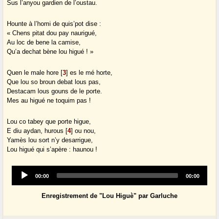
Sus l’anyou gardien de l’oustau.
Hounte à l’homi de quis’pot dise :
« Chens pitat dou pay naurigué,
Au loc de bene la camise,
Qu’a dechat bène lou higué ! »
Quen le male hore
[
3
]
es le mé horte,
Que lou so broun debat lous pas,
Destacam lous gouns de le porte.
Mes au higué ne toquim pas !
Lou co tabey que porte higue,
E diu aydan, hurous
[
4
]
ou nou,
Yamès lou sort n’y desarrigue,
Lou higué qui s’apère : haunou !
Audio
Current
Total
00:00
00:00
Player
time
duration
Enregistrement de "Lou Higuè" par Garluche