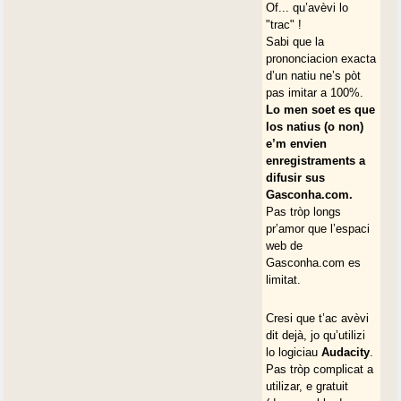
Of... qu’avèvi lo
"trac" !
Sabi que la
prononciacion exacta
d’un natiu ne’s pòt
pas imitar a 100%.
Lo men soet es que
los natius (o non)
e’m envien
enregistraments a
difusir sus
Gasconha.com.
Pas tròp longs
pr’amor que l’espaci
web de
Gasconha.com es
limitat.
Cresi que t’ac avèvi
dit dejà, jo qu’utilizi
lo logiciau
Audacity
.
Pas tròp complicat a
utilizar, e gratuit