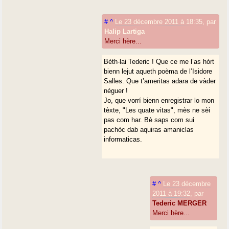
#
^
Le 23 décembre 2011 à 18:35
,
par
Halip Lartiga
Merci hère...
Bèth-lai Tederic ! Que ce me l’as hòrt
bienn lejut aqueth poèma de l’Isidore
Salles. Que t’ameritas adara de vàder
néguer !
Jo, que vorrí bienn enregistrar lo mon
tèxte, "Les quate vitas", mès ne sèi
pas com har. Bè saps com sui
pachòc dab aquiras amaniclas
informaticas.
#
^
Le 23 décembre
2011 à 19:32
,
par
Tederic MERGER
Merci hère...