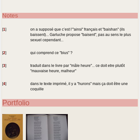
Notes
[
1
]
on a supposé que c’est l’"ainsi" français et "baishan" (ils
baissent)... Garluche propose "baisent", pas au sens le plus
sexuel cependant...
[
2
]
qui comprend ce "bius" ?
[
3
]
traduit dans le livre par "mâle heure"... ce doit etre plutôt
"mauvaise heure, malheur"
[
4
]
dans le texte imprimé, il y a "hurons" mais ça doit être une
coquille
Portfolio