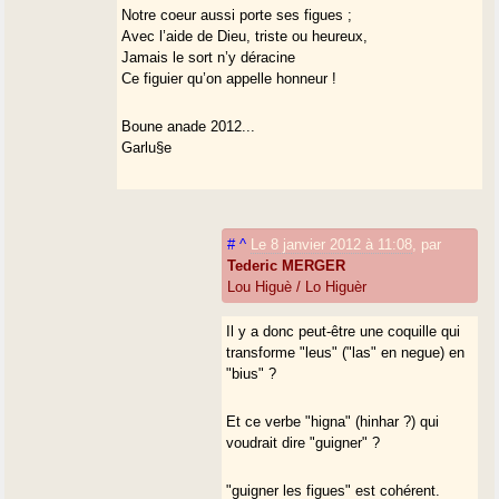
Notre coeur aussi porte ses figues ;
Avec l’aide de Dieu, triste ou heureux,
Jamais le sort n’y déracine
Ce figuier qu’on appelle honneur !
Boune anade 2012...
Garlu§e
#
^
Le 8 janvier 2012 à 11:08
,
par
Tederic MERGER
Lou Higuè / Lo Higuèr
Il y a donc peut-être une coquille qui
transforme "leus" ("las" en negue) en
"bius" ?
Et ce verbe "higna" (hinhar ?) qui
voudrait dire "guigner" ?
"guigner les figues" est cohérent.