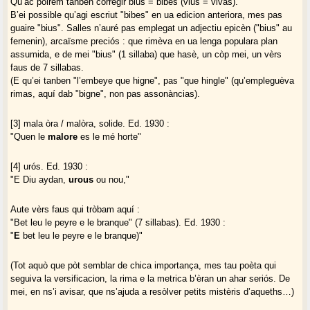
Qu’ac poirem tanben corregir bius = bibes (vius = vivas).
B’ei possible qu’agi escriut "bibes" en ua edicion anteriora, mes pas
guaire "bius". Salles n’auré pas emplegat un adjectiu epicèn ("bius" au
femenin), arcaïsme preciós : que rimèva en ua lenga populara plan
assumida, e de mei "bius" (1 sillaba) que hasè, un còp mei, un vèrs
faus de 7 sillabas.
(E qu’ei tanben "l’embeye que higne", pas "que hingle" (qu’empleguèva
rimas, aquí dab "bigne", non pas assonàncias).
[3] mala òra / malòra, solide. Ed. 1930 :
"Quen le
malore
es le mé horte"
[4] urós. Ed. 1930 :
"E Diu aydan,
urous
ou nou,"
Aute vèrs faus qui tròbam aquí :
"Bet leu le peyre e le branque" (7 sillabas). Ed. 1930 :
"
E
bet leu le peyre e le branque)"
(Tot aquò que pòt semblar de chica importança, mes tau poèta qui
seguiva la versificacion, la rima e la metrica b’èran un ahar seriós. De
mei, en ns’i avisar, que ns’ajuda a resòlver petits mistèris d’aqueths…)