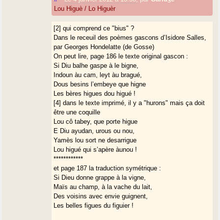
Lou Higuè / Lo Higuèr
[2] qui comprend ce "bius" ?
Dans le receuil des poèmes gascons d’Isidore Salles,
par Georges Hondelatte (de Gosse)
On peut lire, page 186 le texte original gascon :
Si Diu balhe gaspe à le bigne,
Indoun àu cam, leyt àu bragué,
Dous besins l’embeye que higne
Les bères higues dou higué !
[4] dans le texte imprimé, il y a "hurons" mais ça doit
être une coquille
Lou cô tabey, que porte higue
E Diu ayudan, urous ou nou,
Yamès lou sort ne desarrigue
Lou higué qui s’apère àunou !
************
et page 187 la traduction symétrique :
Si Dieu donne grappe à la vigne,
Maïs au champ, à la vache du lait,
Des voisins avec envie guignent,
Les belles figues du figuier !