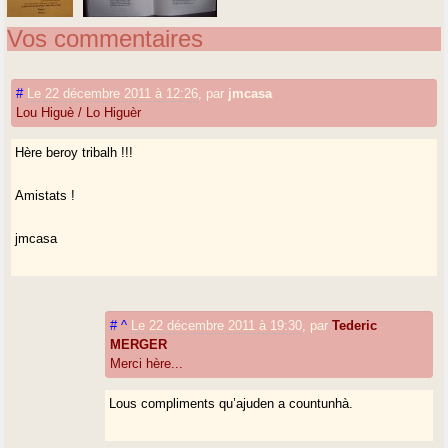
Vos commentaires
#
Le 22 décembre 2011 à 12:26
,
par
jmcasa
Lou Higuè / Lo Higuèr
Hère beroy tribalh !!!
Amistats !
jmcasa
#
^
Le 22 décembre 2011 à 19:30
,
par
Tederic
MERGER
Merci hère...
Lous compliments qu’ajuden a countunhà.