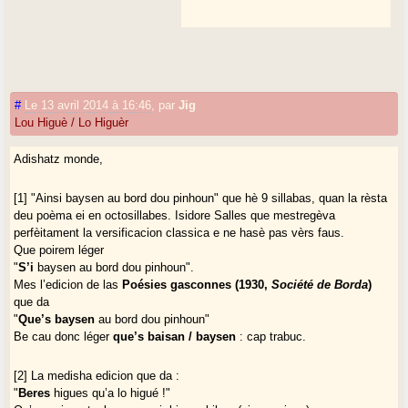
#
Le 13 avril 2014 à 16:46
,
par
Jig
Lou Higuè / Lo Higuèr
Adishatz monde,
[1] "Ainsi baysen au bord dou pinhoun" que hè 9 sillabas, quan la rèsta
deu poèma ei en octosillabes. Isidore Salles que mestregèva
perfèitament la versificacion classica e ne hasè pas vèrs faus.
Que poirem léger
"
S’i
baysen au bord dou pinhoun".
Mes l’edicion de las
Poésies gasconnes (1930,
Société de Borda
)
que da
"
Que’s baysen
au bord dou pinhoun"
Be cau donc léger
que’s baisan / baysen
: cap trabuc.
[2] La medisha edicion que da :
"
Beres
higues qu’a lo higué !"