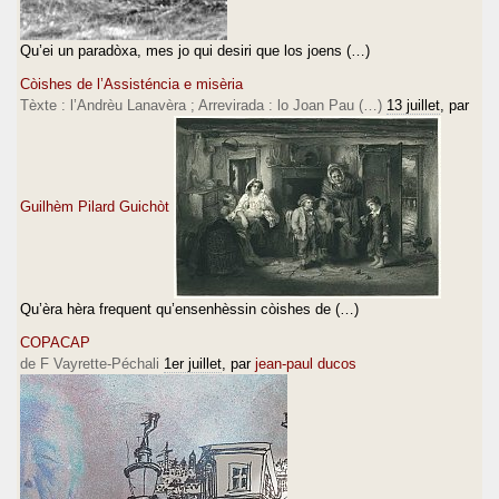
Qu’ei un paradòxa, mes jo qui desiri que los joens (…)
Còishes de l’Assisténcia e misèria
Tèxte : l’Andrèu Lanavèra ; Arrevirada : lo Joan Pau (…)
13 juillet
, par
Guilhèm Pilard Guichòt
Qu’èra hèra frequent qu’ensenhèssin còishes de (…)
COPACAP
de F Vayrette-Péchali
1er juillet
, par
jean-paul ducos