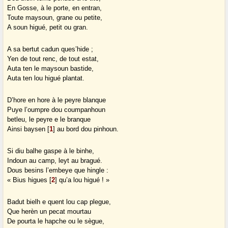
En Gosse, à le porte, en entran,
Toute maysoun, grane ou petite,
A soun higué, petit ou gran.
A sa bertut cadun ques’hide ;
Yen de tout renc, de tout estat,
Auta ten le maysoun bastide,
Auta ten lou higué plantat.
D’hore en hore à le peyre blanque
Puye l’oumpre dou coumpanhoun
betleu, le peyre e le branque
Ainsi baysen
[
1
]
au bord dou pinhoun.
Si diu balhe gaspe à le binhe,
Indoun au camp, leyt au bragué.
Dous besins l’embeye que hingle :
« Bius higues
[
2
]
qu’a lou higué ! »
Badut bielh e quent lou cap plegue,
Que herèn un pecat mourtau
De pourta le hapche ou le sègue,