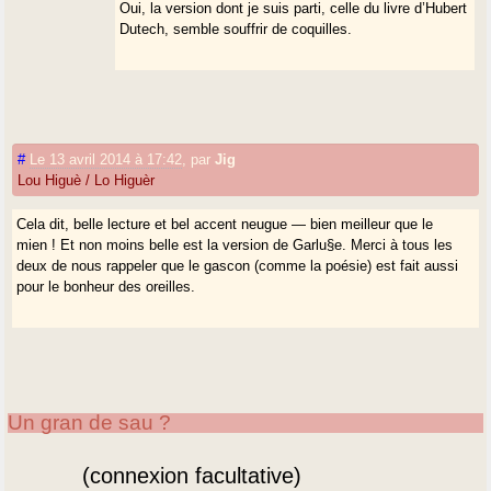
Oui, la version dont je suis parti, celle du livre d’Hubert
Dutech, semble souffrir de coquilles.
#
Le 13 avril 2014 à 17:42
,
par
Jig
Lou Higuè / Lo Higuèr
Cela dit, belle lecture et bel accent neugue — bien meilleur que le
mien ! Et non moins belle est la version de Garlu§e. Merci à tous les
deux de nous rappeler que le gascon (comme la poésie) est fait aussi
pour le bonheur des oreilles.
Un gran de sau ?
(connexion facultative)