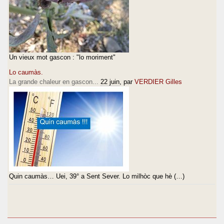
Un vieux mot gascon : "lo moriment"
Lo caumàs.
La grande chaleur en gascon...
22 juin
, par
VERDIER Gilles
Quin caumàs… Uei, 39° a Sent Sever. Lo milhòc que hè (…)