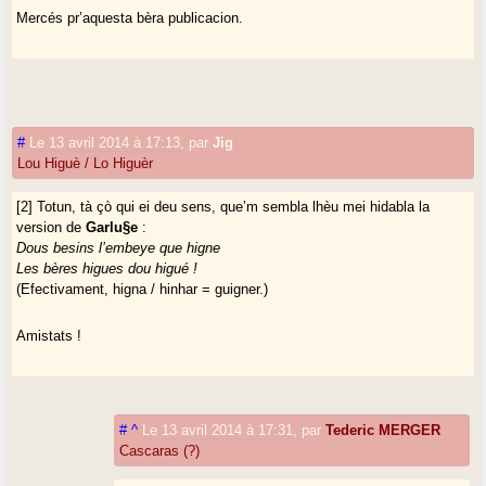
Mercés pr’aquesta bèra publicacion.
#
Le 13 avril 2014 à 17:13
,
par
Jig
Lou Higuè / Lo Higuèr
[2] Totun, tà çò qui ei deu sens, que’m sembla lhèu mei hidabla la
version de
Garlu§e
:
Dous besins l’embeye que higne
Les bères higues dou higué !
(Efectivament, higna / hinhar = guigner.)
Amistats !
#
^
Le 13 avril 2014 à 17:31
,
par
Tederic MERGER
Cascaras (?)