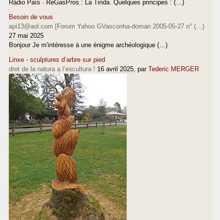
Ràdio País · ReGasPros : La Tinda. Quelques principes : (…)
Besoin de vous
api13@aol.com [Forum Yahoo GVasconha-doman 2005-05-27 n° (…)
27 mai 2025
Bonjour Je m'intéresse à une énigme archéologique (…)
Linxe - sculptures d’arbre sur pied
dret de la natura a l’escultura !
16 avril 2025
, par
Tederic MERGER