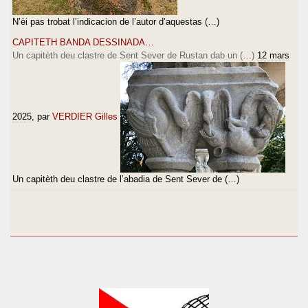
N’èi pas trobat l’indicacion de l’autor d’aquestas (…)
CAPITETH BANDA DESSINADA…
Un capitèth deu clastre de Sent Sever de Rustan dab un (…)
12 mars
2025
, par
VERDIER Gilles
Un capitèth deu clastre de l’abadia de Sent Sever de (…)