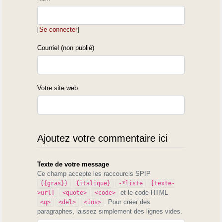
[
Se connecter
]
Courriel (non publié)
Votre site web
Ajoutez votre commentaire ici
Texte de votre message
Ce champ accepte les raccourcis SPIP
{{gras}}
{italique}
-*liste
[texte-
et le code HTML
>url]
<quote>
<code>
. Pour créer des
<q>
<del>
<ins>
paragraphes, laissez simplement des lignes vides.