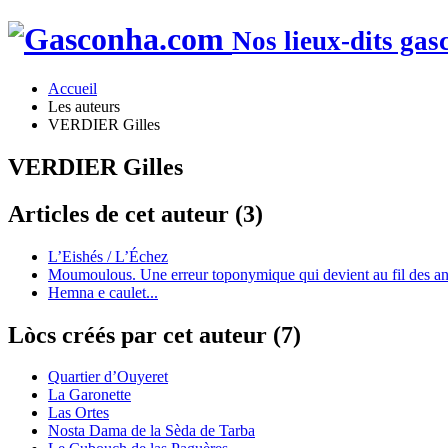
Nos lieux-dits gas
Accueil
Les auteurs
VERDIER Gilles
VERDIER Gilles
Articles de cet auteur (3)
L’Eishés / L’Échez
Moumoulous. Une erreur toponymique qui devient au fil des an
Hemna e caulet...
Lòcs créés par cet auteur (7)
Quartier d’Ouyeret
La Garonette
Las Ortes
Nosta Dama de la Sèda de Tarba