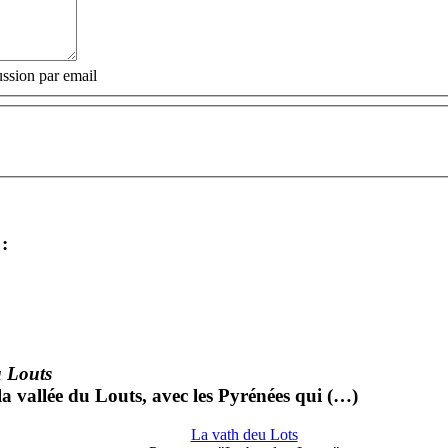
ssion par email
:
u Louts
la vallée du Louts, avec les Pyrénées qui (…)
La vath deu Lots