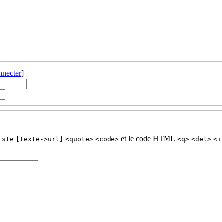
nnecter
]
et le code HTML
iste
[texte->url]
<quote>
<code>
<q>
<del>
<i