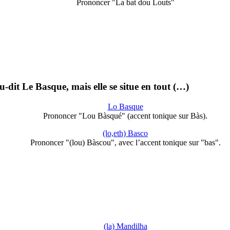
Prononcer "La bat dou Louts"
eu-dit Le Basque, mais elle se situe en tout (…)
Lo Basque
Prononcer "Lou Bàsqué" (accent tonique sur Bàs).
(lo,eth) Basco
Prononcer "(lou) Bàscou", avec l’accent tonique sur "bas".
(la) Mandilha