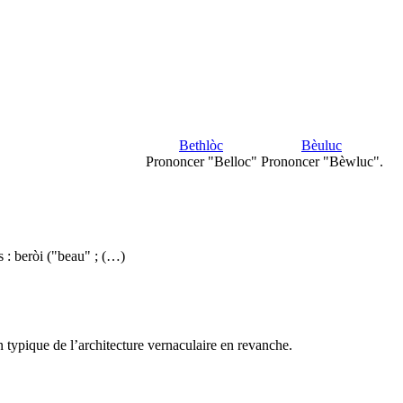
Bethlòc
Bèuluc
Prononcer "Belloc"
Prononcer "Bèwluc".
s : beròi ("beau" ; (…)
n typique de l’architecture vernaculaire en revanche.