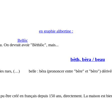
en graphie alibertine :
Bellòc
u. On devrait avoir "Bèthlòc", mais...
bèth, bèra
/ beau
des rues, (…)
belle : bèra (prononcer entre "bère" et "bèro") dérivé
a pu être créé en français depuis 150 ans, directement. La maison est bie