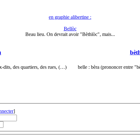
en graphie alibertine :
Bellòc
Beau lieu. On devrait avoir "Bèthlòc", mais...
u
bèt
-dits, des quartiers, des rues, (…)
belle : bèra (prononcer entre "b
nnecter
]