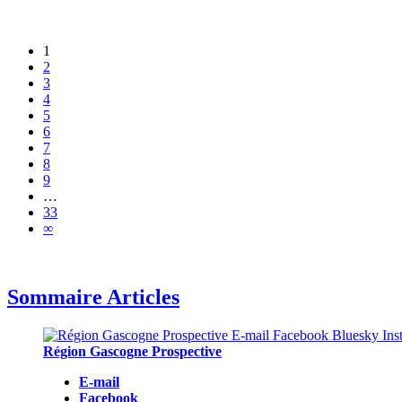
1
2
3
4
5
6
7
8
9
…
33
∞
Sommaire Articles
Région Gascogne Prospective
E-mail
Facebook