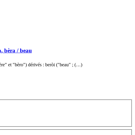
h, bèra
/ beau
ère" et "bèro") dérivés : beròi ("beau" ; (…)