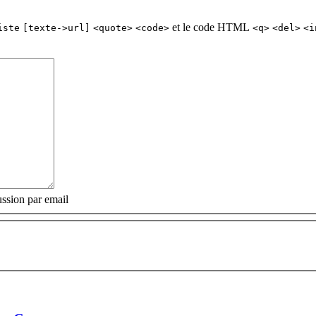
et le code HTML
iste
[texte->url]
<quote>
<code>
<q>
<del>
<i
ssion par email