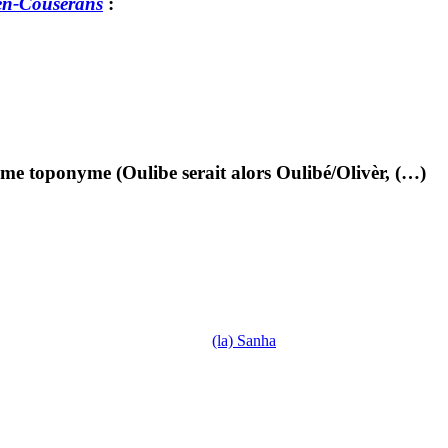
en-Couserans
:
ême toponyme (Oulibe serait alors Oulibé/Olivèr, (…)
(la) Sanha