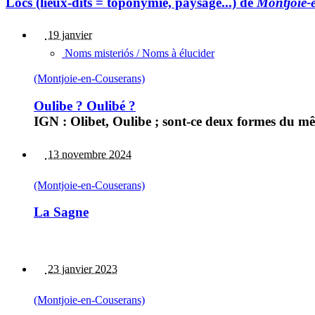
Lòcs (lieux-dits = toponymie, paysage...) de
Montjoie-
19 janvier
Noms misteriós / Noms à élucider
(Montjoie-en-Couserans)
Oulibe ? Oulibé ?
IGN : Olibet, Oulibe ; sont-ce deux formes du m
13 novembre 2024
(Montjoie-en-Couserans)
La Sagne
23 janvier 2023
(Montjoie-en-Couserans)