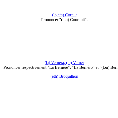
(lo,eth) Cornut
Prononcer "(lou) Cournutt".
(la) Vernèra, (lo) Vernèr
Prononcer respectivement "La Bernère", "La Bernèro" et "(lou) Bern
(eth) Broquilhon